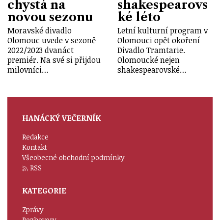
chystá na
shakespearovs
novou sezonu
ké léto
Moravské divadlo
Letní kulturní program v
Olomouc uvede v sezoně
Olomouci opět okoření
2022/2023 dvanáct
Divadlo Tramtarie.
premiér. Na své si přijdou
Olomoucké nejen
milovníci…
shakespearovské…
HANÁCKÝ VEČERNÍK
Redakce
Kontakt
Všeobecné obchodní podmínky
RSS
KATEGORIE
Zprávy
Rozhovory