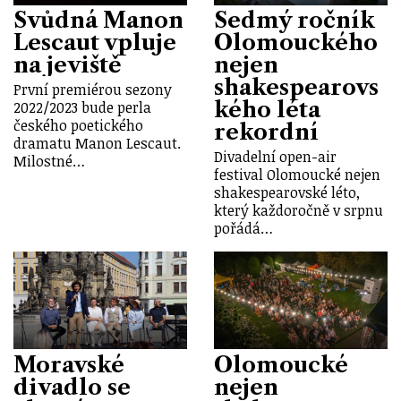
Svůdná Manon
Sedmý ročník
Lescaut vpluje
Olomouckého
na jeviště
nejen
shakespearovs
První premiérou sezony
kého léta
2022/2023 bude perla
českého poetického
rekordní
dramatu Manon Lescaut.
Divadelní open-air
Milostné…
festival Olomoucké nejen
shakespearovské léto,
který každoročně v srpnu
pořádá…
Moravské
Olomoucké
divadlo se
nejen