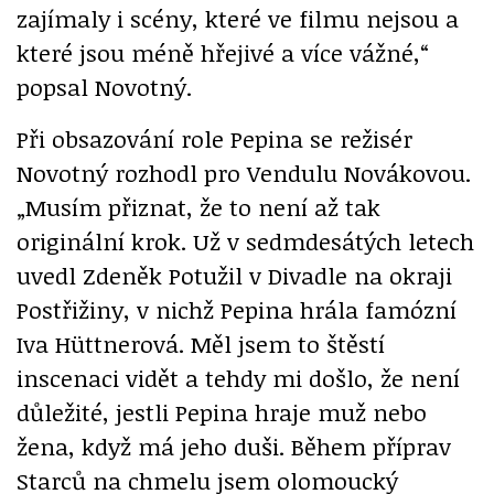
zajímaly i scény, které ve filmu nejsou a
které jsou méně hřejivé a více vážné,“
popsal Novotný.
Při obsazování role Pepina se režisér
Novotný rozhodl pro Vendulu Novákovou.
„Musím přiznat, že to není až tak
originální krok. Už v sedmdesátých letech
uvedl Zdeněk Potužil v Divadle na okraji
Postřižiny, v nichž Pepina hrála famózní
Iva Hüttnerová. Měl jsem to štěstí
inscenaci vidět a tehdy mi došlo, že není
důležité, jestli Pepina hraje muž nebo
žena, když má jeho duši. Během příprav
Starců na chmelu jsem olomoucký