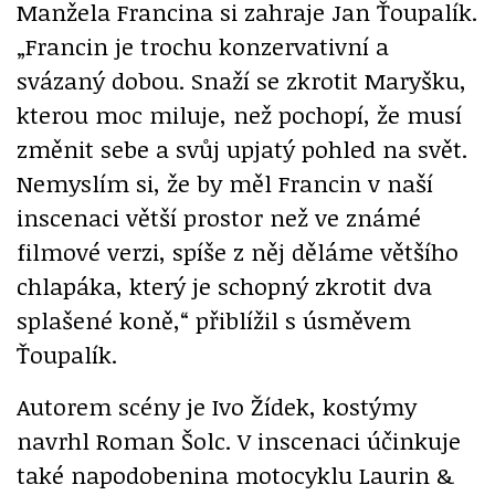
Manžela Francina si zahraje Jan Ťoupalík.
„Francin je trochu konzervativní a
svázaný dobou. Snaží se zkrotit Maryšku,
kterou moc miluje, než pochopí, že musí
změnit sebe a svůj upjatý pohled na svět.
Nemyslím si, že by měl Francin v naší
inscenaci větší prostor než ve známé
filmové verzi, spíše z něj děláme většího
chlapáka, který je schopný zkrotit dva
splašené koně,“ přiblížil s úsměvem
Ťoupalík.
Autorem scény je Ivo Žídek, kostýmy
navrhl Roman Šolc. V inscenaci účinkuje
také napodobenina motocyklu Laurin
&