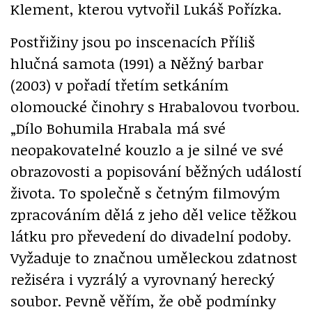
Klement, kterou vytvořil Lukáš Pořízka.
Postřižiny jsou po inscenacích Příliš
hlučná samota (1991) a Něžný barbar
(2003) v pořadí třetím setkáním
olomoucké činohry s Hrabalovou tvorbou.
„Dílo Bohumila Hrabala má své
neopakovatelné kouzlo a je silné ve své
obrazovosti a popisování běžných událostí
života. To společně s četným filmovým
zpracováním dělá z jeho děl velice těžkou
látku pro převedení do divadelní podoby.
Vyžaduje to značnou uměleckou zdatnost
režiséra i vyzrálý a vyrovnaný herecký
soubor. Pevně věřím, že obě podmínky