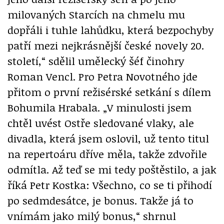
milovaných Starcích na chmelu mu
dopřáli i tuhle lahůdku, která bezpochyby
patří mezi nejkrásnější české novely 20.
století,“ sdělil umělecký šéf činohry
Roman Vencl. Pro Petra Novotného jde
přitom o první režisérské setkání s dílem
Bohumila Hrabala. „V minulosti jsem
chtěl uvést Ostře sledované vlaky, ale
divadla, která jsem oslovil, už tento titul
na repertoáru dříve měla, takže zdvořile
odmítla. Až teď se mi tedy poštěstilo, a jak
říká Petr Kostka: Všechno, co se ti přihodí
po sedmdesátce, je bonus. Takže já to
vnímám jako milý bonus,“ shrnul