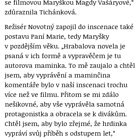
se filmovou Maryškou Magdy Vašáryové,“
zdůraznila Tichánková.
Režisér Novotný zapojil do inscenace také
postavu Paní Marie, tedy Maryšky
v pozdějším věku. „Hrabalova novela je
psaná v ich formě a vypravěčem je tu
autorova maminka. To mě zaujalo a chtěl
jsem, aby vyprávění a maminčina
komentáře bylo v naší inscenaci trochu
více než ve filmu. Přitom se mi zdálo
nešikovné, aby vše vyprávěla samotná
protagonistka a obracela se k divákům.
Chtěl jsem, aby bylo zřejmé, že hrdinka
vypráví svůj příběh s odstupem let,“