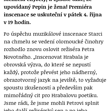
upovídaný Pepin je žena! Premiéra
inscenace se uskuteční v pátek 4. října
v 19 hodin.
Po úspěchu muzikálové inscenace Starci
na chmelu se vedení olomoucké činohry
rozhodlo znovu oslovit režiséra Petra
Novotného. „Inscenovat Hrabala je
obrovská výzva, do které se nepustí
každý, protože převést jeho nádherný,
obrazotvorný jazyk na jeviště, to vyžaduje
spoustu zkušeností a především pak
mimořádný cit pro Hrabalovu poetiku.
Jsme rádi, že jsme mohli Petrovi splnit
jeho další režisérský sen a po jeho