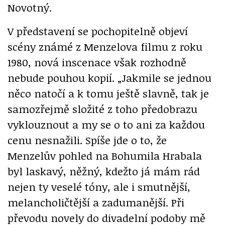
Novotný.
V představení se pochopitelně objeví
scény známé z Menzelova filmu z roku
1980, nová inscenace však rozhodně
nebude pouhou kopií. „Jakmile se jednou
něco natočí a k tomu ještě slavně, tak je
samozřejmě složité z toho předobrazu
vyklouznout a my se o to ani za každou
cenu nesnažili. Spíše jde o to, že
Menzelův pohled na Bohumila Hrabala
byl laskavý, něžný, kdežto já mám rád
nejen ty veselé tóny, ale i smutnější,
melancholičtější a zadumanější. Při
převodu novely do divadelní podoby mě