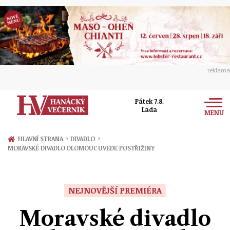
reklama
Pátek 7.8.
Lada
MENU
Zprávy
›
›
HLAVNÍ STRANA
DIVADLO
MORAVSKÉ DIVADLO OLOMOUC UVEDE POSTŘIŽINY
Rozhovory
Olomouc
Kultura
Politika
Prostějov
NEJNOVĚJŠÍ PREMIÉRA
Společnost
Hudba
Ekonomika
Moravské divadlo
Přerov
Sport
Ženy