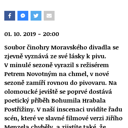
01. 10. 2019 - 20:00
S
oubor činohry Moravského divadla se
zjevně vyznává ze své lásky k pivu.
V minulé sezoně vyrazil s režisérem
Petrem Novotným na chmel, v nové
sezoně zamíří rovnou do pivovaru. Na
olomoucké jeviště se poprvé dostává
poetický příběh Bohumila Hrabala
Postřižiny. V naší inscenaci uvidíte řadu
scén, které ve slavné filmové verzi Jiřího
Menzela chyběly, a zjistíte také, že