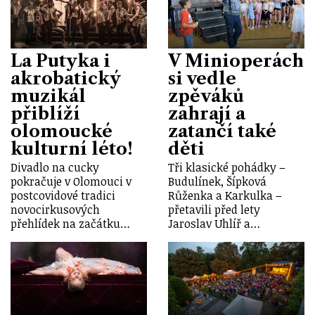
La Putyka i
V Minioperách
akrobatický
si vedle
muzikál
zpěváků
přiblíží
zahrají a
olomoucké
zatančí také
kulturní léto!
děti
Divadlo na cucky
Tři klasické pohádky –
pokračuje v Olomouci v
Budulínek, Šípková
postcovidové tradici
Růženka a Karkulka –
novocirkusových
přetavili před lety
přehlídek na začátku…
Jaroslav Uhlíř a…