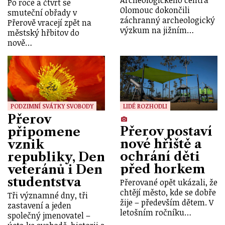
Po roce a čtvrt se
Olomouc dokončili
smuteční obřady v
záchranný archeologický
Přerově vracejí zpět na
výzkum na jižním…
městský hřbitov do
nově…
PODZIMNÍ SVÁTKY SVOBODY
LIDÉ ROZHODLI
Přerov
Přerov postaví
připomene
nové hřiště a
vznik
ochrání děti
republiky, Den
před horkem
veteránů i Den
studentstva
Přerované opět ukázali, že
chtějí město, kde se dobře
Tři významné dny, tři
žije – především dětem. V
zastavení a jeden
letošním ročníku…
společný jmenovatel –