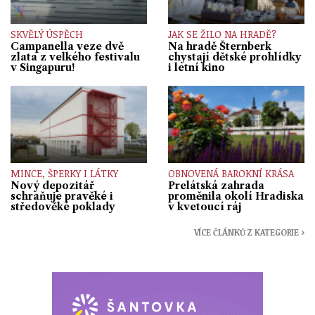
SKVĚLÝ ÚSPĚCH
JAK SE ŽILO NA HRADĚ?
Campanella veze dvě
Na hradě Šternberk
zlata z velkého festivalu
chystají dětské prohlídky
v Singapuru!
i letní kino
MINCE, ŠPERKY I LÁTKY
OBNOVENÁ BAROKNÍ KRÁSA
Nový depozitář
Prelátská zahrada
schraňuje pravěké i
proměnila okolí Hradiska
středověké poklady
v kvetoucí ráj
VÍCE ČLÁNKŮ Z KATEGORIE ›