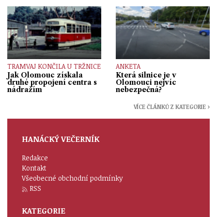
TRAMVAJ KONČILA U TRŽNICE
ANKETA
Jak Olomouc získala
Která silnice je v
druhé propojení centra s
Olomouci nejvíc
nádražím
nebezpečná?
VÍCE ČLÁNKŮ Z KATEGORIE ›
HANÁCKÝ VEČERNÍK
Redakce
Kontakt
Všeobecné obchodní podmínky
RSS
KATEGORIE