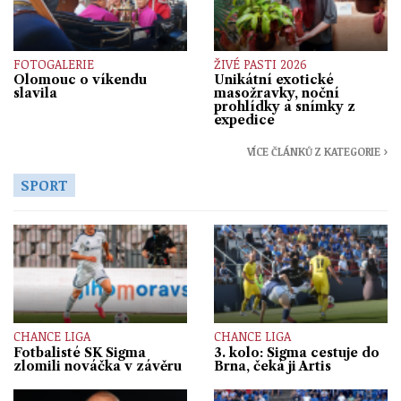
FOTOGALERIE
ŽIVÉ PASTI 2026
Olomouc o víkendu
Unikátní exotické
slavila
masožravky, noční
prohlídky a snímky z
expedice
VÍCE ČLÁNKŮ Z KATEGORIE ›
SPORT
CHANCE LIGA
CHANCE LIGA
Fotbalisté SK Sigma
3. kolo: Sigma cestuje do
zlomili nováčka v závěru
Brna, čeká ji Artis