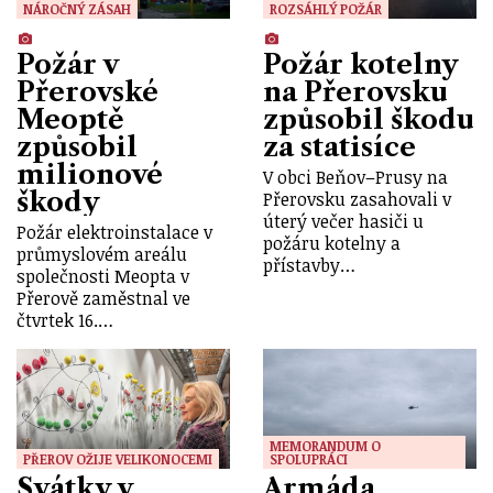
NÁROČNÝ ZÁSAH
ROZSÁHLÝ POŽÁR
Požár v
Požár kotelny
Přerovské
na Přerovsku
Meoptě
způsobil škodu
způsobil
za statisíce
milionové
V obci Beňov–Prusy na
škody
Přerovsku zasahovali v
úterý večer hasiči u
Požár elektroinstalace v
požáru kotelny a
průmyslovém areálu
přístavby…
společnosti Meopta v
Přerově zaměstnal ve
čtvrtek 16.…
MEMORANDUM O
PŘEROV OŽIJE VELIKONOCEMI
SPOLUPRÁCI
Svátky v
Armáda