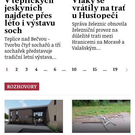
V teplických
Vlaky se
jeskyních
vrátily na trať
najdete přes
u Hustopečí
léto i výstavu
Správa železnic obnovila
soch
železniční provoz na
důležité trati mezi
Teplice nad Bečvou -
Hranicemi na Moravě a
Tvorbu čtyř sochařů a tří
Valašským…
sochařek představuje
tradiční letní výstava…
1
2
3
4
...
6
...
10
...
15
...
19
ROZHOVORY