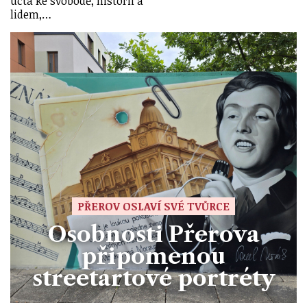
úcta ke svobodě, historii a
lidem,…
PŘEROV OSLAVÍ SVÉ TVŮRCE
Osobnosti Přerova
připomenou
streetartové portréty