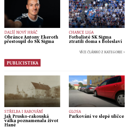
DALŠÍ NOVÝ HRÁČ
CHANCE LIGA
Obránce Antony Ekeroth
Fotbalisté SK Sigma
přestoupil do SK Sigma
ztratili doma s Boleslaví
VÍCE ČLÁNKŮ Z KATEGORIE ›
PUBLICISTIKA
STŘELBA I RABOVÁNÍ
GLOSA
Jak Prusko-rakouská
Parkování ve slepé uličce
válka poznamenala život
Hané