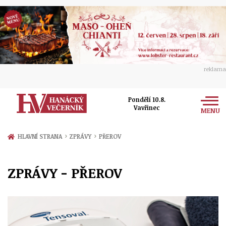
reklama
Pondělí 10.8.
Vavřinec
MENU
Zprávy
›
›
HLAVNÍ STRANA
ZPRÁVY
PŘEROV
Rozhovory
Olomouc
ZPRÁVY - PŘEROV
Kultura
Politika
Prostějov
Společnost
Hudba
Ekonomika
Přerov
Sport
Ženy