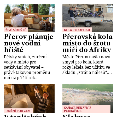
ŽIVÉ SÍDLIŠTĚ
KOLA PRO AFRIKU
Přerov plánuje
Přerovská kola
nové vodní
místo do šrotu
hřiště
míří do Afriky
Dětský smích, zurčení
Město Přerov našlo nový
vody a místo pro
smysl pro kola, která
setkávání obyvatel –
roky ležela bez užitku ve
právě takovou proměnu
skladu „ztrát a nálezů“.…
má už příští rok…
SANACE BENZENU
UMĚNÍ POD ZEMÍ
POKRAČUJE