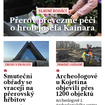
SLAVNÍ RODÁCI
Přerov převezme péči
o hrob Josefa Kainara
ZNOVU V PROVOZU
PRAVĚKÉ OSÍDLENÍ
Smuteční
Archeologové
obřady se
u Kojetína
vracejí na
objevili přes
přerovský
1200 objektů
hřbitov
Archeologové z
Archeologického centra