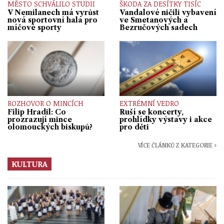
MĚSTO SCHVÁLILO STUDII
ŠKODA ZA DESÍTKY TISÍC
V Nemilanech má vyrůst
Vandalové ničili vybavení
nová sportovní hala pro
ve Smetanových a
míčové sporty
Bezručových sadech
ROZHOVOR O MINCÍCH
EXTRÉMNÍ VEDRO
Filip Hradil: Co
Ruší se koncerty,
prozrazují mince
prohlídky výstavy i akce
olomouckých biskupů?
pro děti
VÍCE ČLÁNKŮ Z KATEGORIE ›
KULTURA