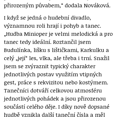
přirozeným půvabem,“ dodala Nováková.
I když se jedná o hudební divadlo,
významnou roli hrají i pohyb a tanec.
„Hudba Minioper je velmi melodická a pro
tanec tedy ideální. Roztančil jsem
Budulínka, lišku s lištičkami, Karkulku a
celý „její“ les, vlka, ale třeba i trní. Snažil
jsem se zvýraznit typický charakter
jednotlivých postav využitím vtipných
gest, práce s rekvizitou nebo kostýmem.
Tanečníci dotváří celkovou atmosféru
jednotlivých pohádek a jsou přirozenou
součástí celého děje. I díky nově dopsané
hudbě vznikla další taneční čísla a měl