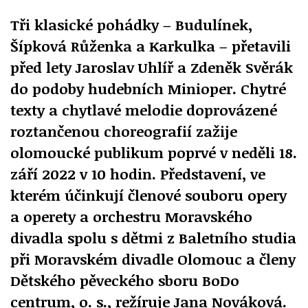
Tři klasické pohádky – Budulínek,
Šípková Růženka a Karkulka – přetavili
před lety Jaroslav Uhlíř a Zdeněk Svěrák
do podoby hudebních Minioper. Chytré
texty a chytlavé melodie doprovázené
roztančenou choreografií zažije
olomoucké publikum poprvé v neděli 18.
září 2022 v 10 hodin. Představení, ve
kterém účinkují členové souboru opery
a operety a orchestru Moravského
divadla spolu s dětmi z Baletního studia
při Moravském divadle Olomouc a členy
Dětského pěveckého sboru BoDo
centrum, o. s., režíruje Jana Nováková.