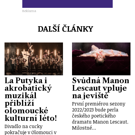
Reklama
DALŠÍ ČLÁNKY
La Putyka i
Svůdná Manon
akrobatický
Lescaut vpluje
muzikál
na jeviště
přiblíží
První premiérou sezony
olomoucké
2022/2023 bude perla
českého poetického
kulturní léto!
dramatu Manon Lescaut.
Divadlo na cucky
Milostné…
pokračuje v Olomouci v