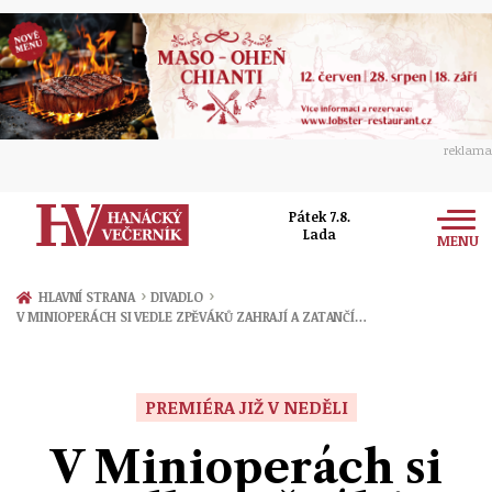
reklama
Pátek 7.8.
Lada
MENU
Zprávy
›
›
HLAVNÍ STRANA
DIVADLO
V MINIOPERÁCH SI VEDLE ZPĚVÁKŮ ZAHRAJÍ A ZATANČÍ…
Rozhovory
Olomouc
Kultura
Politika
Prostějov
PREMIÉRA JIŽ V NEDĚLI
Společnost
Hudba
Ekonomika
V Minioperách si
Přerov
Sport
Ženy