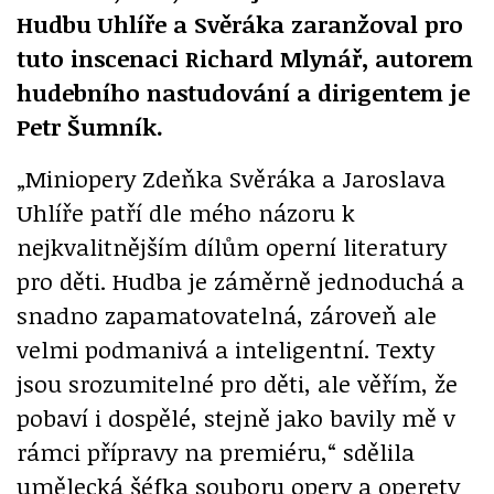
Hudbu Uhlíře a Svěráka zaranžoval pro
tuto inscenaci Richard Mlynář, autorem
hudebního nastudování a dirigentem je
Petr Šumník.
„Miniopery Zdeňka Svěráka a Jaroslava
Uhlíře patří dle mého názoru k
nejkvalitnějším dílům operní literatury
pro děti. Hudba je záměrně jednoduchá a
snadno zapamatovatelná, zároveň ale
velmi podmanivá a inteligentní. Texty
jsou srozumitelné pro děti, ale věřím, že
pobaví i dospělé, stejně jako bavily mě v
rámci přípravy na premiéru,“ sdělila
umělecká šéfka souboru opery a operety