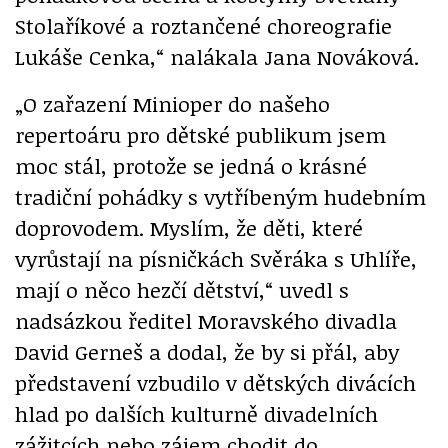
Stolaříkové a roztančené choreografie
Lukáše Cenka,“ nalákala Jana Nováková.
„O zařazení Minioper do našeho
repertoáru pro dětské publikum jsem
moc stál, protože se jedná o krásné
tradiční pohádky s vytříbeným hudebním
doprovodem. Myslím, že děti, které
vyrůstají na písničkách Svěráka s Uhlíře,
mají o něco hezčí dětství,“ uvedl s
nadsázkou ředitel Moravského divadla
David Gerneš a dodal, že by si přál, aby
představení vzbudilo v dětských divácích
hlad po dalších kulturně divadelních
zážitcích nebo zájem chodit do