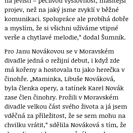
na jevišti – pečlivou výslovnost, hlasitější
projev, než na jaký jsme zvyklí v běžné
komunikaci. Spolupráce ale probíhá dobře
a myslím, že si všichni užíváme vtipné
verše a chytlavé melodie,“ dodal Šumník.
Pro Janu Novákovou se v Moravském
divadle jedná o režijní debut, i když zde
má kořeny a hostovala tu jako herečka v
činohře. „Maminka, Libuše Nováková,
byla členka opery, a tatínek Karel Novák
zase člen činohry. Prožili v Moravském
divadle velkou část svého života a já jsem
vděčná za příležitost, že se sem mohu na
chvilku vrátit,“ sdělila Nováková s tím, že