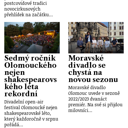
postcovidové tradici
novocirkusových
přehlídek na začátku…
Sedmý ročník
Moravské
Olomouckého
divadlo se
nejen
chystá na
shakespearovs
novou sezonu
kého léta
Moravské divadlo
rekordní
Olomouc uvede v sezoně
2022/2023 dvanáct
Divadelní open-air
premiér. Na své si přijdou
festival Olomoucké nejen
milovníci…
shakespearovské léto,
který každoročně v srpnu
pořádá…