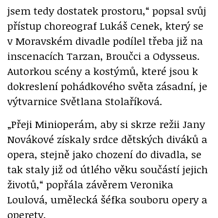
jsem tedy dostatek prostoru,“ popsal svůj
přístup choreograf Lukáš Cenek, který se
v Moravském divadle podílel třeba již na
inscenacích Tarzan, Broučci a Odysseus.
Autorkou scény a kostýmů, které jsou k
dokreslení pohádkového světa zásadní, je
výtvarnice Světlana Stolaříková.
„Přeji Minioperám, aby si skrze režii Jany
Novákové získaly srdce dětských diváků a
opera, stejně jako chození do divadla, se
tak staly již od útlého věku součástí jejich
životů,“ popřála závěrem Veronika
Loulová, umělecká šéfka souboru opery a
operety.