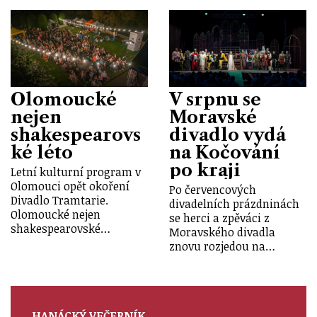
Olomoucké
V srpnu se
nejen
Moravské
shakespearovs
divadlo vydá
ké léto
na Kočování
po kraji
Letní kulturní program v
Olomouci opět okoření
Po červencových
Divadlo Tramtarie.
divadelních prázdninách
Olomoucké nejen
se herci a zpěváci z
shakespearovské…
Moravského divadla
znovu rozjedou na…
HANÁCKÝ VEČERNÍK