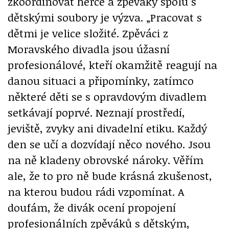
zkoordinovat herce a zpěváky spolu s
dětskými soubory je výzva. „Pracovat s
dětmi je velice složité. Zpěváci z
Moravského divadla jsou úžasní
profesionálové, kteří okamžitě reagují na
danou situaci a připomínky, zatímco
některé děti se s opravdovým divadlem
setkávají poprvé. Neznají prostředí,
jeviště, zvyky ani divadelní etiku. Každý
den se učí a dozvídají něco nového. Jsou
na ně kladeny obrovské nároky. Věřím
ale, že to pro ně bude krásná zkušenost,
na kterou budou rádi vzpomínat. A
doufám, že divák ocení propojení
profesionálních zpěváků s dětským,