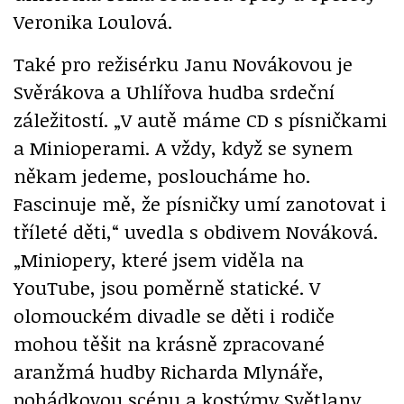
Veronika Loulová.
Také pro režisérku Janu Novákovou je
Svěrákova a Uhlířova hudba srdeční
záležitostí. „V autě máme CD s písničkami
a Minioperami. A vždy, když se synem
někam jedeme, posloucháme ho.
Fascinuje mě, že písničky umí zanotovat i
tříleté děti,“ uvedla s obdivem Nováková.
„Miniopery, které jsem viděla na
YouTube, jsou poměrně statické. V
olomouckém divadle se děti i rodiče
mohou těšit na krásně zpracované
aranžmá hudby Richarda Mlynáře,
pohádkovou scénu a kostýmy Světlany