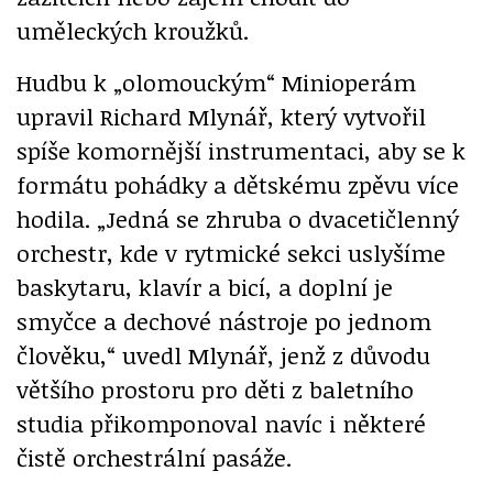
uměleckých kroužků.
Hudbu k „olomouckým“ Minioperám
upravil Richard Mlynář, který vytvořil
spíše komornější instrumentaci, aby se k
formátu pohádky a dětskému zpěvu více
hodila. „Jedná se zhruba o dvacetičlenný
orchestr, kde v rytmické sekci uslyšíme
baskytaru, klavír a bicí, a doplní je
smyčce a dechové nástroje po jednom
člověku,“ uvedl Mlynář, jenž z důvodu
většího prostoru pro děti z baletního
studia přikomponoval navíc i některé
čistě orchestrální pasáže.