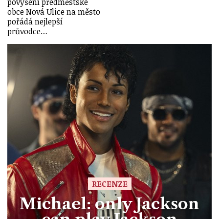
povýšení předměstské
obce Nová Ulice na město
pořádá nejlepší
průvodce…
RECENZE
Michael: only Jackson