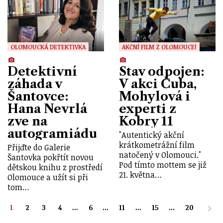
OLOMOUCKÁ DETEKTIVKA
AKČNÍ FILM Z OLOMOUCE!
Detektivní
Stav odpojen:
záhada v
V akci Čuba,
Šantovce:
Mohylová i
Hana Nevrlá
experti z
zve na
Kobry 11
autogramiádu
"Autentický akční
krátkometrážní film
Přijďte do Galerie
natočený v Olomouci."
Šantovka pokřtít novou
Pod tímto mottem se již
dětskou knihu z prostředí
21. května…
Olomouce a užít si při
tom…
1
2
3
4
...
6
...
11
...
15
...
20