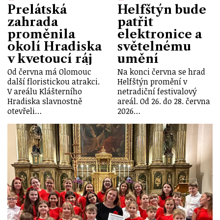
Prelátská
Helfštýn bude
zahrada
patřit
proměnila
elektronice a
okolí Hradiska
světelnému
v kvetoucí ráj
umění
Od června má Olomouc
Na konci června se hrad
další floristickou atrakci.
Helfštýn promění v
V areálu Klášterního
netradiční festivalový
Hradiska slavnostně
areál. Od 26. do 28. června
otevřeli…
2026…