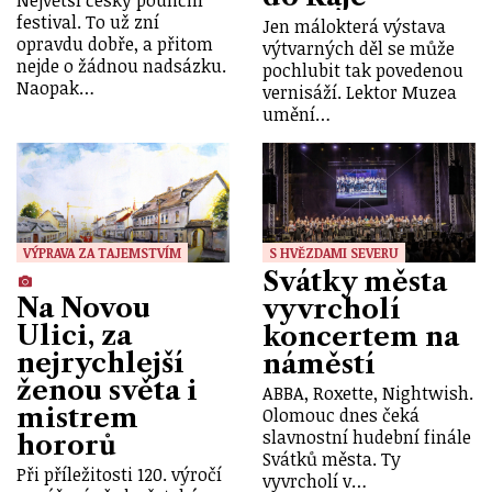
festival. To už zní
Jen málokterá výstava
opravdu dobře, a přitom
výtvarných děl se může
nejde o žádnou nadsázku.
pochlubit tak povedenou
Naopak…
vernisáží. Lektor Muzea
umění…
VÝPRAVA ZA TAJEMSTVÍM
S HVĚZDAMI SEVERU
Svátky města
Na Novou
vyvrcholí
Ulici, za
koncertem na
nejrychlejší
náměstí
ženou světa i
ABBA, Roxette, Nightwish.
mistrem
Olomouc dnes čeká
slavnostní hudební finále
hororů
Svátků města. Ty
Při příležitosti 120. výročí
vyvrcholí v…