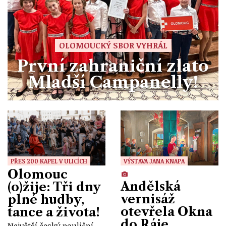
OLOMOUCKÝ SBOR VYHRÁL
První zahraniční zlato
Mladší Campanelly!
PŘES 200 KAPEL V ULICÍCH
VÝSTAVA JANA KNAPA
Olomouc
Andělská
(o)žije: Tři dny
vernisáž
plné hudby,
otevřela Okna
tance a života!
do Ráje
Největší český pouliční