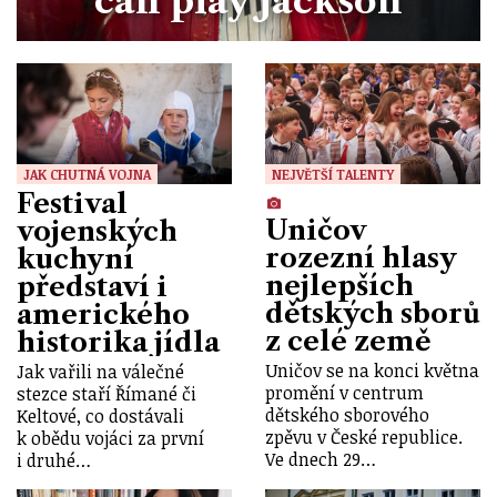
can play Jackson
JAK CHUTNÁ VOJNA
NEJVĚTŠÍ TALENTY
Festival
Uničov
vojenských
rozezní hlasy
kuchyní
nejlepších
představí i
dětských sborů
amerického
z celé země
historika jídla
Uničov se na konci května
Jak vařili na válečné
promění v centrum
stezce staří Římané či
dětského sborového
Keltové, co dostávali
zpěvu v České republice.
k obědu vojáci za první
Ve dnech 29…
i druhé…