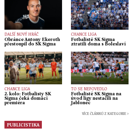
DALŠÍ NOVÝ HRÁČ
CHANCE LIGA
Obránce Antony Ekeroth
Fotbalisté SK Sigma
přestoupil do SK Sigma
ztratili doma s Boleslaví
CHANCE LIGA
TO SE NEPOVEDLO
2. kolo: Fotbalisty SK
Fotbalisté SK Sigma na
Sigma čeká domácí
úvod ligy nestačili na
premiéra
Jablonec
VÍCE ČLÁNKŮ Z KATEGORIE ›
PUBLICISTIKA