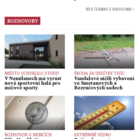
VÍCE ČLÁNKŮ Z KATEGORIE ›
ROZHOVORY
MĚSTO SCHVÁLILO STUDII
ŠKODA ZA DESÍTKY TISÍC
V Nemilanech má vyrůst
Vandalové ničili vybavení
nová sportovní hala pro
ve Smetanových a
míčové sporty
Bezručových sadech
ROZHOVOR O MINCÍCH
EXTRÉMNÍ VEDRO