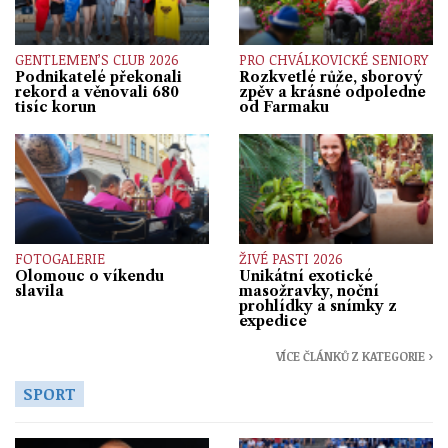
GENTLEMEN’S CLUB 2026
PRO CHVÁLKOVICKÉ SENIORY
Podnikatelé překonali
Rozkvetlé růže, sborový
rekord a věnovali 680
zpěv a krásné odpoledne
tisíc korun
od Farmaku
FOTOGALERIE
ŽIVÉ PASTI 2026
Olomouc o víkendu
Unikátní exotické
slavila
masožravky, noční
prohlídky a snímky z
expedice
VÍCE ČLÁNKŮ Z KATEGORIE ›
SPORT