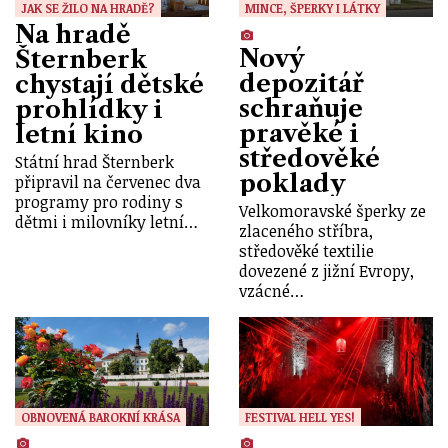
JAK SE ŽILO NA HRADĚ?
MINCE, ŠPERKY I LÁTKY
Na hradě
Nový
Šternberk
depozitář
chystají dětské
schraňuje
prohlídky i
pravěké i
letní kino
středověké
Státní hrad Šternberk
poklady
připravil na červenec dva
programy pro rodiny s
Velkomoravské šperky ze
dětmi i milovníky letní…
zlaceného stříbra,
středověké textilie
dovezené z jižní Evropy,
vzácné…
OBNOVENÁ BAROKNÍ KRÁSA
FESTIVAL HELL YES!