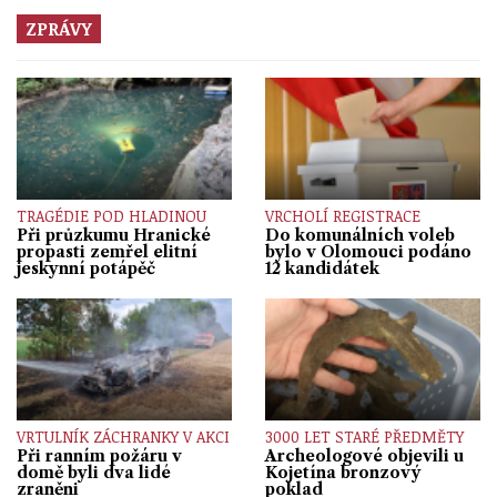
ZPRÁVY
TRAGÉDIE POD HLADINOU
VRCHOLÍ REGISTRACE
Při průzkumu Hranické
Do komunálních voleb
propasti zemřel elitní
bylo v Olomouci podáno
jeskynní potápěč
12 kandidátek
VRTULNÍK ZÁCHRANKY V AKCI
3000 LET STARÉ PŘEDMĚTY
Při ranním požáru v
Archeologové objevili u
domě byli dva lidé
Kojetína bronzový
zraněni
poklad