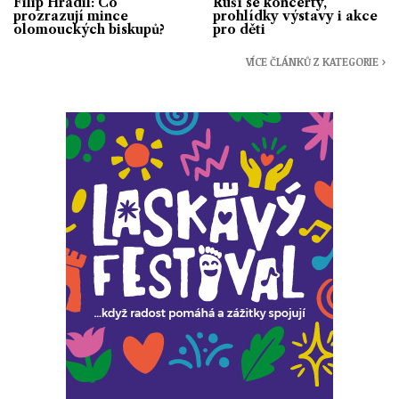
Filip Hradil: Co
Ruší se koncerty,
prozrazují mince
prohlídky výstavy i akce
olomouckých biskupů?
pro děti
VÍCE ČLÁNKŮ Z KATEGORIE ›