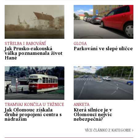
STŘELBA I RABOVÁNÍ
GLOSA
Jak Prusko-rakouská
Parkování ve slepé uličce
válka poznamenala život
Hané
TRAMVAJ KONČILA U TRŽNICE
ANKETA
Jak Olomouc získala
Která silnice je v
druhé propojení centra s
Olomouci nejvíc
nádražím
nebezpečná?
VÍCE ČLÁNKŮ Z KATEGORIE ›