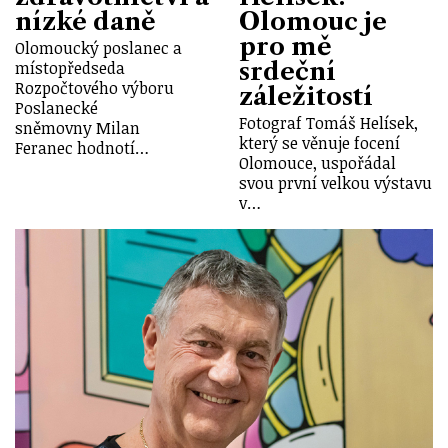
nízké daně
Olomouc je
pro mě
Olomoucký poslanec a
srdeční
místopředseda
Rozpočtového výboru
záležitostí
Poslanecké
Fotograf Tomáš Helísek,
sněmovny Milan
který se věnuje focení
Feranec hodnotí…
Olomouce, uspořádal
svou první velkou výstavu
v…