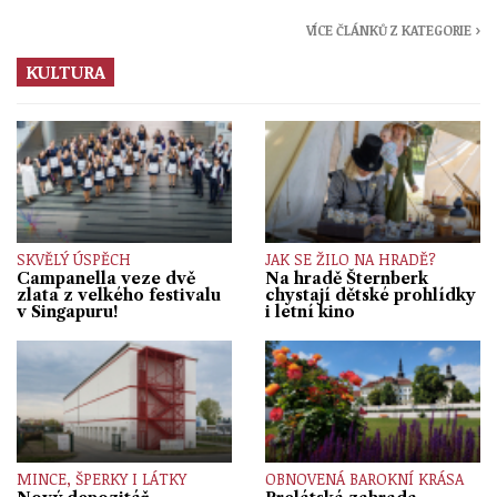
VÍCE ČLÁNKŮ Z KATEGORIE ›
KULTURA
SKVĚLÝ ÚSPĚCH
JAK SE ŽILO NA HRADĚ?
Campanella veze dvě
Na hradě Šternberk
zlata z velkého festivalu
chystají dětské prohlídky
v Singapuru!
i letní kino
MINCE, ŠPERKY I LÁTKY
OBNOVENÁ BAROKNÍ KRÁSA