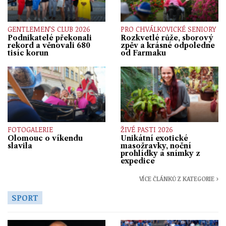
GENTLEMEN’S CLUB 2026
PRO CHVÁLKOVICKÉ SENIORY
Podnikatelé překonali
Rozkvetlé růže, sborový
rekord a věnovali 680
zpěv a krásné odpoledne
tisíc korun
od Farmaku
FOTOGALERIE
ŽIVÉ PASTI 2026
Olomouc o víkendu
Unikátní exotické
slavila
masožravky, noční
prohlídky a snímky z
expedice
VÍCE ČLÁNKŮ Z KATEGORIE ›
SPORT