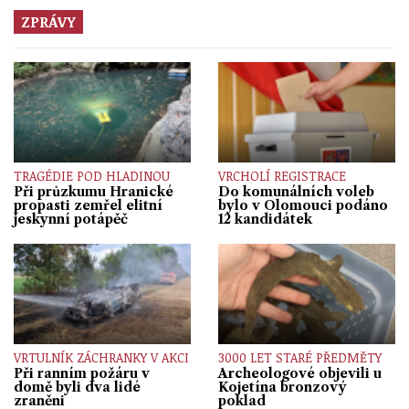
ZPRÁVY
TRAGÉDIE POD HLADINOU
VRCHOLÍ REGISTRACE
Při průzkumu Hranické
Do komunálních voleb
propasti zemřel elitní
bylo v Olomouci podáno
jeskynní potápěč
12 kandidátek
VRTULNÍK ZÁCHRANKY V AKCI
3000 LET STARÉ PŘEDMĚTY
Při ranním požáru v
Archeologové objevili u
domě byli dva lidé
Kojetína bronzový
zraněni
poklad