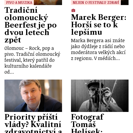
PIVO A MUZIKA
NEJEN O FESTIVALU ZDRAVÍ
Tradiční
Marek Berger:
olomoucký
Horší se to k
Beerfest je po
lepšímu
dvou letech
zpět
Marka Bergera asi znáte
jako dýdžeje z rádií nebo
Olomouc – Rock, pop a
moderátora velkých akcí
pivo. Tradiční olomoucký
z regionu. V médiích…
festival, který patřil do
kulturního kalendáře
od…
Priority příští
Fotograf
vlády? Kvalitní
Tomáš
zdravotnictví a
Helísek: