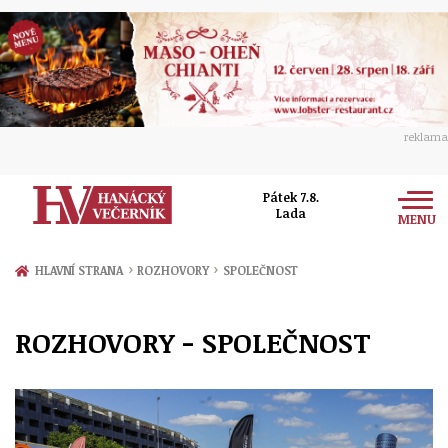
reklama
Pátek 7.8.
Lada
MENU
Zprávy
›
›
HLAVNÍ STRANA
ROZHOVORY
SPOLEČNOST
Rozhovory
Olomouc
ROZHOVORY - SPOLEČNOST
Kultura
Politika
Prostějov
Společnost
Hudba
Ekonomika
Přerov
Sport
Ženy