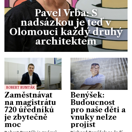
Pavel Vrba: S
nadsázkou je teď v
Olomouci každý druhý
architektem
ROBERT RUNTÁK
Zaměstnávat
Benýšek:
na magistrátu
Budoucnost
720 úředníků
pro naše děti a
je zbytečně
vnuky nelze
moc
projíst