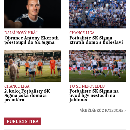
DALŠÍ NOVÝ HRÁČ
CHANCE LIGA
Obránce Antony Ekeroth
Fotbalisté SK Sigma
přestoupil do SK Sigma
ztratili doma s Boleslaví
CHANCE LIGA
TO SE NEPOVEDLO
2. kolo: Fotbalisty SK
Fotbalisté SK Sigma na
Sigma čeká domácí
úvod ligy nestačili na
premiéra
Jablonec
VÍCE ČLÁNKŮ Z KATEGORIE ›
PUBLICISTIKA