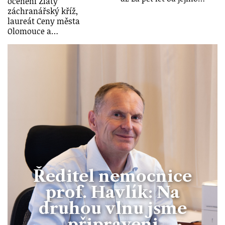
ocenění Zlatý
záchranářský kříž,
laureát Ceny města
Olomouce a…
Ředitel nemocnice
prof. Havlík: Na
druhou vlnu jsme
připraveni