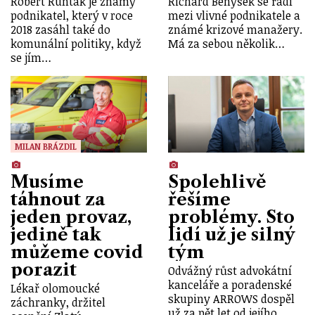
Robert Runták je známý
Richard Benýšek se řadí
podnikatel, který v roce
mezi vlivné podnikatele a
2018 zasáhl také do
známé krizové manažery.
komunální politiky, když
Má za sebou několik…
se jím…
MILAN BRÁZDIL
Musíme
Spolehlivě
táhnout za
řešíme
jeden provaz,
problémy. Sto
jedině tak
lidí už je silný
můžeme covid
tým
porazit
Odvážný růst advokátní
kanceláře a poradenské
Lékař olomoucké
skupiny ARROWS dospěl
záchranky, držitel
už za pět let od jejího…