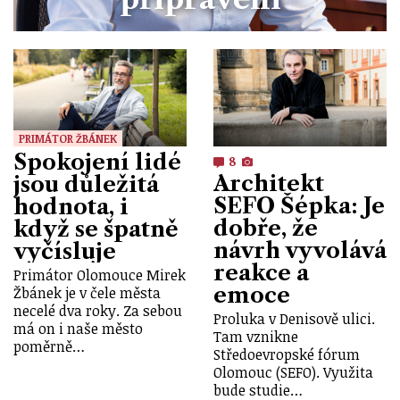
PRIMÁTOR ŽBÁNEK
Spokojení lidé
8
Architekt
jsou důležitá
SEFO Šépka: Je
hodnota, i
dobře, že
když se špatně
návrh vyvolává
vyčísluje
reakce a
Primátor Olomouce Mirek
emoce
Žbánek je v čele města
necelé dva roky. Za sebou
Proluka v Denisově ulici.
má on i naše město
Tam vznikne
poměrně…
Středoevropské fórum
Olomouc (SEFO). Využita
bude studie…