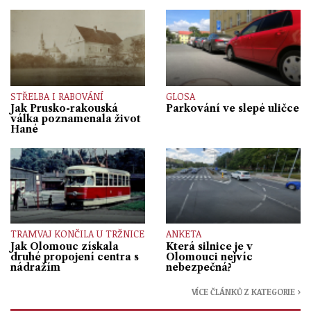
STŘELBA I RABOVÁNÍ
GLOSA
Jak Prusko-rakouská
Parkování ve slepé uličce
válka poznamenala život
Hané
TRAMVAJ KONČILA U TRŽNICE
ANKETA
Jak Olomouc získala
Která silnice je v
druhé propojení centra s
Olomouci nejvíc
nádražím
nebezpečná?
VÍCE ČLÁNKŮ Z KATEGORIE ›