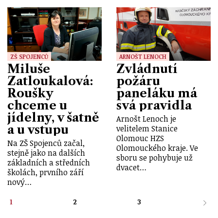
ZŠ SPOJENCŮ
ARNOŠT LENOCH
Miluše
Zvládnutí
Zatloukalová:
požáru
Roušky
paneláku má
chceme u
svá pravidla
jídelny, v šatně
Arnošt Lenoch je
a u vstupu
velitelem Stanice
Olomouc HZS
Na ZŠ Spojenců začal,
Olomouckého kraje. Ve
stejně jako na dalších
sboru se pohybuje už
základních a středních
dvacet…
školách, prvního září
nový…
1
2
3