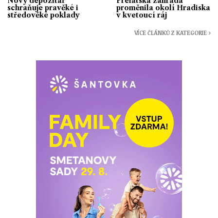
Nový depozitář
Prelátská zahrada
schraňuje pravěké i
proměnila okolí Hradiska
středověké poklady
v kvetoucí ráj
VÍCE ČLÁNKŮ Z KATEGORIE ›