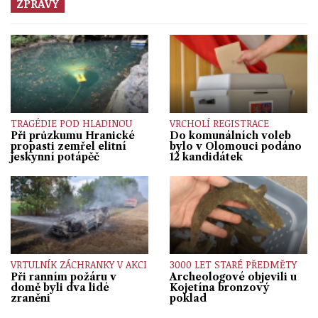
ZPRÁVY
TRAGÉDIE POD HLADINOU
VRCHOLÍ REGISTRACE
Při průzkumu Hranické
Do komunálních voleb
propasti zemřel elitní
bylo v Olomouci podáno
jeskynní potápěč
12 kandidátek
VRTULNÍK ZÁCHRANKY V AKCI
3000 LET STARÉ PŘEDMĚTY
Při ranním požáru v
Archeologové objevili u
domě byli dva lidé
Kojetína bronzový
zraněni
poklad