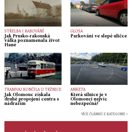
STŘELBA I RABOVÁNÍ
GLOSA
Jak Prusko-rakouská
Parkování ve slepé uličce
válka poznamenala život
Hané
TRAMVAJ KONČILA U TRŽNICE
ANKETA
Jak Olomouc získala
Která silnice je v
druhé propojení centra s
Olomouci nejvíc
nádražím
nebezpečná?
VÍCE ČLÁNKŮ Z KATEGORIE ›