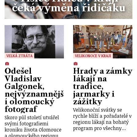
čeká výměna řidičáku
VELKÁ ZTRÁTA
VELIKONOCE V KRAJI
Odešel
Hrady a zámky
Vladislav
lákají na
Galgonek,
tradice,
nejvýznamnějš
jarmarky i
í olomoucký
zážitky
fotograf
Velikonoční svátky se
rychle blíží a pořadatelé v
Skoro půl století utvářel
regionu lákají na bohatý
svými fotografiemi
program pro všechny…
kroniku života Olomouce
a olomouckého regionu.…