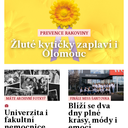
PREVENCE RAKOVINY
Žluté kytičky zaplaví i
Olomouc
MÁTE ARCHIVNÍ FOTKY?
FINÁLE MISS ŠANTOVKA
Blíží se dva
Univerzita i
dny plné
fakultní
krásy, módy i
nemocnice
emocí