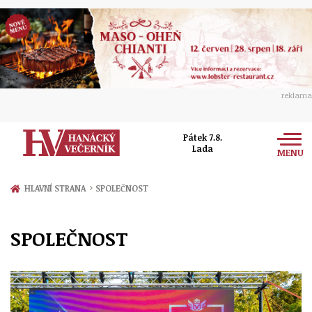
reklama
Pátek 7.8.
Lada
MENU
Zprávy
›
HLAVNÍ STRANA
SPOLEČNOST
Rozhovory
Olomouc
SPOLEČNOST
Kultura
Politika
Prostějov
Společnost
Hudba
Ekonomika
Přerov
Sport
Ženy