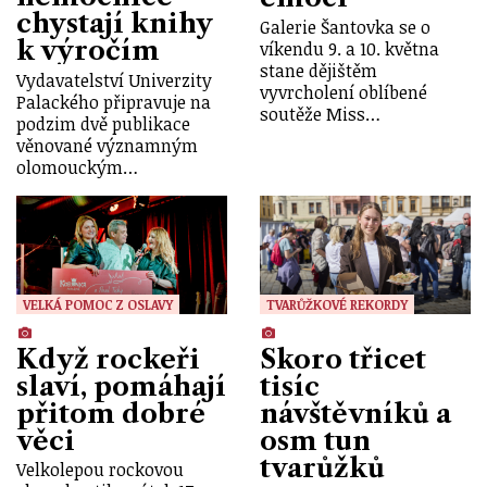
chystají knihy
Galerie Šantovka se o
k výročím
víkendu 9. a 10. května
stane dějištěm
Vydavatelství Univerzity
vyvrcholení oblíbené
Palackého připravuje na
soutěže Miss…
podzim dvě publikace
věnované významným
olomouckým…
VELKÁ POMOC Z OSLAVY
TVARŮŽKOVÉ REKORDY
Když rockeři
Skoro třicet
slaví, pomáhají
tisíc
přitom dobré
návštěvníků a
věci
osm tun
tvarůžků
Velkolepou rockovou