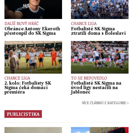
DALŠÍ NOVÝ HRÁČ
CHANCE LIGA
Obránce Antony Ekeroth
Fotbalisté SK Sigma
přestoupil do SK Sigma
ztratili doma s Boleslaví
CHANCE LIGA
TO SE NEPOVEDLO
2. kolo: Fotbalisty SK
Fotbalisté SK Sigma na
Sigma čeká domácí
úvod ligy nestačili na
premiéra
Jablonec
VÍCE ČLÁNKŮ Z KATEGORIE ›
PUBLICISTIKA