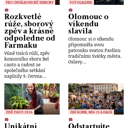
PRO CHVÁLKOVICKÉ SENIORY
FOTOGALERIE
Rozkvetlé
Olomouc o
růže, sborový
víkendu
zpěv a krásné
slavila
odpoledne od
Olomouc si o víkendu
Farmaku
připomněla svou
patronku svatou Pavlínu
Vůně tisíců růží, zpěv
tradičními Svátky města.
komorního sboru Bel
Oslavy…
canto a radost ze
společného setkání
naplnily 9. června…
ŽIVÉ PASTI 2026
JIŘÍ KORN, MIG 21 A DALŠÍ
Unikátní
Odstartujte