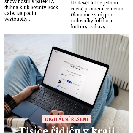
show hostil v pátek 17.
Už devět let se jednou
dubna klub Bounty Rock
ročně promění centrum
Cafe. Na podiu
Olomouce v ráj pro
vystoupily…
milovníky folkloru,
kultury, zábavy…
DIGITÁLNÍ ŘEŠENÍ
Tisíce řidičů v kraji