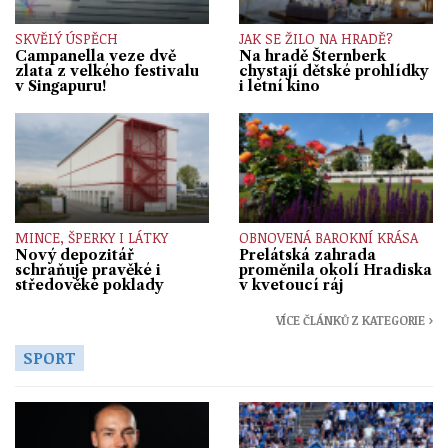
SKVĚLÝ ÚSPĚCH
JAK SE ŽILO NA HRADĚ?
Campanella veze dvě
Na hradě Šternberk
zlata z velkého festivalu
chystají dětské prohlídky
v Singapuru!
i letní kino
MINCE, ŠPERKY I LÁTKY
OBNOVENÁ BAROKNÍ KRÁSA
Nový depozitář
Prelátská zahrada
schraňuje pravěké i
proměnila okolí Hradiska
středověké poklady
v kvetoucí ráj
VÍCE ČLÁNKŮ Z KATEGORIE ›
SPORT