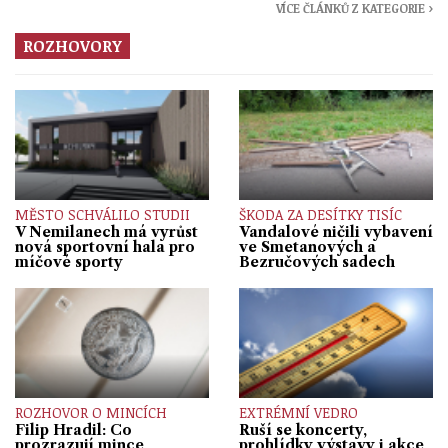
VÍCE ČLÁNKŮ Z KATEGORIE ›
ROZHOVORY
MĚSTO SCHVÁLILO STUDII
ŠKODA ZA DESÍTKY TISÍC
V Nemilanech má vyrůst
Vandalové ničili vybavení
nová sportovní hala pro
ve Smetanových a
míčové sporty
Bezručových sadech
ROZHOVOR O MINCÍCH
EXTRÉMNÍ VEDRO
Filip Hradil: Co
Ruší se koncerty,
prozrazují mince
prohlídky výstavy i akce