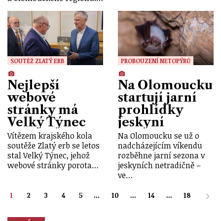
SOUTĚŽ ZLATÝ ERB
PROBOUZENÍ NETOPÝRŮ
Nejlepší
Na Olomoucku
webové
startují jarní
stránky má
prohlídky
Velký Týnec
jeskyní
Vítězem krajského kola
Na Olomoucku se už o
soutěže Zlatý erb se letos
nadcházejícím víkendu
stal Velký Týnec, jehož
rozběhne jarní sezona v
webové stránky porota…
jeskyních netradičně –
ve…
1
2
3
4
5
...
10
...
14
...
18