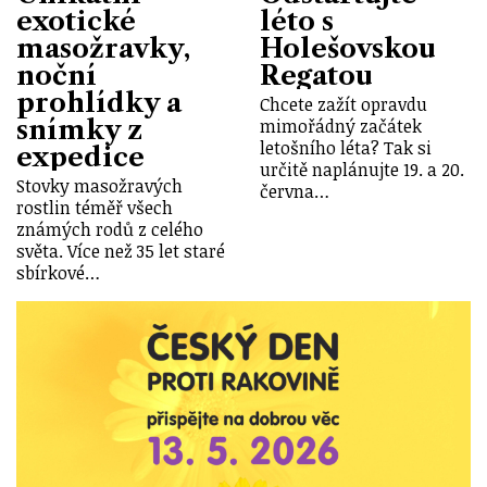
exotické
léto s
masožravky,
Holešovskou
noční
Regatou
prohlídky a
Chcete zažít opravdu
snímky z
mimořádný začátek
letošního léta? Tak si
expedice
určitě naplánujte 19. a 20.
Stovky masožravých
června…
rostlin téměř všech
známých rodů z celého
světa. Více než 35 let staré
sbírkové…