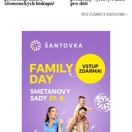
olomouckých biskupů?
pro děti
VÍCE ČLÁNKŮ Z KATEGORIE ›