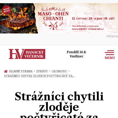
reklama
Pondělí 10.8.
Vavřinec
MENU
Zprávy
›
›
›
HLAVNÍ STRANA
ZPRÁVY
OLOMOUC
STRÁŽNÍCI CHYTILI ZLODĚJE POČTYŘICÁTÉ ZA…
Rozhovory
Olomouc
Kultura
Strážníci chytili
Politika
Prostějov
Společnost
zloděje
Hudba
Ekonomika
Přerov
Sport
počtyřicáté za
Ženy