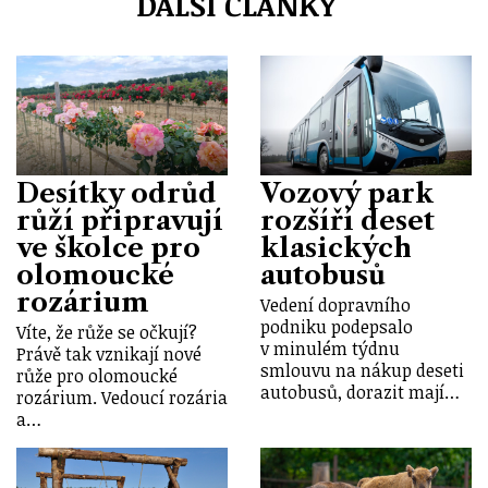
DALŠÍ ČLÁNKY
Desítky odrůd
Vozový park
růží připravují
rozšíří deset
ve školce pro
klasických
olomoucké
autobusů
rozárium
Vedení dopravního
podniku podepsalo
Víte, že růže se očkují?
v minulém týdnu
Právě tak vznikají nové
smlouvu na nákup deseti
růže pro olomoucké
autobusů, dorazit mají…
rozárium. Vedoucí rozária
a…