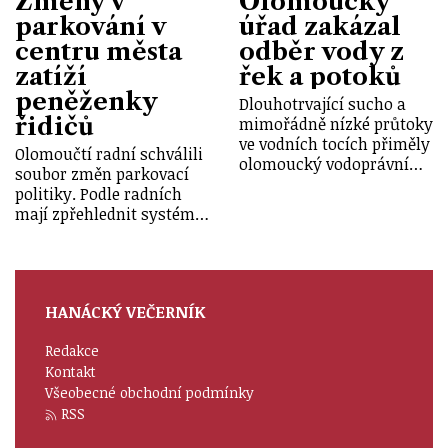
Změny v
Olomoucký
parkování v
úřad zakázal
centru města
odběr vody z
zatíží
řek a potoků
peněženky
Dlouhotrvající sucho a
řidičů
mimořádně nízké průtoky
ve vodních tocích přiměly
Olomoučtí radní schválili
olomoucký vodoprávní…
soubor změn parkovací
politiky. Podle radních
mají zpřehlednit systém…
HANÁCKÝ VEČERNÍK
Redakce
Kontakt
Všeobecné obchodní podmínky
RSS