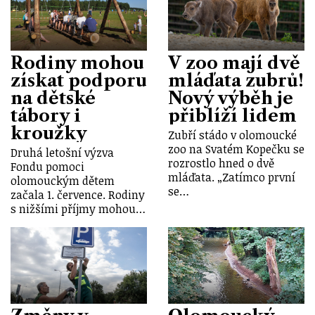
Rodiny mohou
V zoo mají dvě
získat podporu
mláďata zubrů!
na dětské
Nový výběh je
tábory i
přiblíží lidem
kroužky
Zubří stádo v olomoucké
zoo na Svatém Kopečku se
Druhá letošní výzva
rozrostlo hned o dvě
Fondu pomoci
mláďata. „Zatímco první
olomouckým dětem
se…
začala 1. července. Rodiny
s nižšími příjmy mohou…