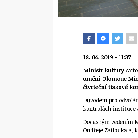
18. 04. 2019 - 11:37
Ministr kultury Ant
umění Olomouc Mic
čtvrteční tiskové ko
Důvodem pro odvolání
kontrolách instituce 
Dočasným vedením M
Ondřeje Zatloukala, 