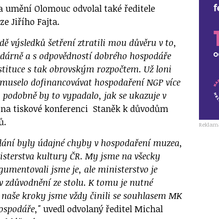
 umění Olomouc odvolal také ředitele
ze Jiřího Fajta.
dě výsledků šetření ztratili mou důvěru v to,
odárně a s odpovědností dobrého hospodáře
stituce s tak obrovským rozpočtem. Už loni
 muselo dofinancovávat hospodaření NGP více
 podobně by to vypadalo, jak se ukazuje v
 na tiskové konferenci Staněk k důvodům
ů.
Reklam
ání byly údajné chyby v hospodaření muzea,
inisterstva kultury ČR. My jsme na všecky
gumentovali jsme je, ale ministerstvo je
v zdůvodnění ze stolu. K tomu je nutné
y naše kroky jsme vždy činili se souhlasem MK
ospodáře,"
uvedl odvolaný ředitel Michal