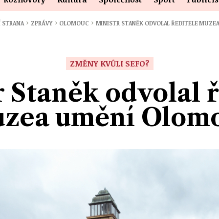
›
›
›
Í STRANA
ZPRÁVY
OLOMOUC
MINISTR STANĚK ODVOLAL ŘEDITELE MUZE
ZMĚNY KVŮLI SEFO?
r Staněk odvolal ř
zea umění Olom