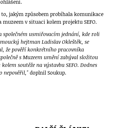
ohlášení.
l to, jakým způsobem probíhala komunikace
a muzeem v situaci kolem projektu SEFO.
na společném usmiřovacím jednání, kde roli
omoucký hejtman Ladislav Okleštěk, se
l, že pověří konkrétního pracovníka
 společně s Muzeem umění zabýval složitou
 kolem soutěže na výstavbu SEFO. Dodnes
 nepověřil,"
doplnil Soukup.