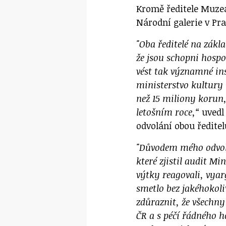
Kromě ředitele Muzea
Národní galerie v Pra
"Oba ředitelé na zákla
že jsou schopni hosp
vést tak významné in
ministerstvo kultury
než 15 miliony korun,
letošním roce,“
uvedl
odvolání obou ředitel
"Důvodem mého odvol
které zjistil audit M
výtky reagovali, vyar
smetlo bez jakéhokoli
zdůraznit, že všechn
ČR a s péčí řádného h