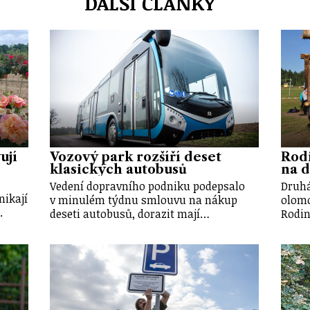
DALŠÍ ČLÁNKY
ují
Vozový park rozšíří deset
Rod
klasických autobusů
na d
Vedení dopravního podniku podepsalo
Druhá
nikají
v minulém týdnu smlouvu na nákup
olomo
.
deseti autobusů, dorazit mají…
Rodin