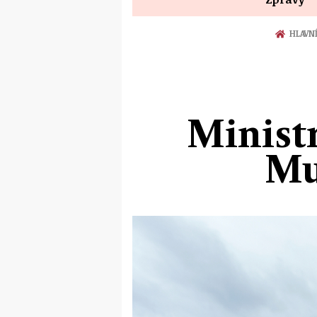
HLAVN
Minist
Mu