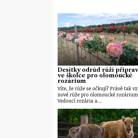
Desítky odrůd růží připrav
ve školce pro olomoucké
rozárium
Víte, že růže se očkují? Právě tak vz
nové růže pro olomoucké rozárium
Vedoucí rozária a…