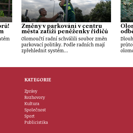
brů!
Změny v parkování v centru
Olo
em
města zatíží peněženky řidičů
odbě
vatém
Olomoučtí radní schválili soubor změn
Dlouh
parkovací politiky. Podle radních mají
průto
zpřehlednit systém…
olom
KATEGORIE
Zprávy
Rozhovory
Kultura
Společnost
Sport
Publicistika