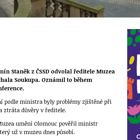
onín Staněk z ČSSD odvolal ředitele Muzea
hala Soukupa. Oznámil to během
nference.
 podle ministra byly problémy zjištěné při
a ztráta důvěry v ředitele.
uzea umění Olomouc pověřil ministr
který už v muzeu dnes působí.