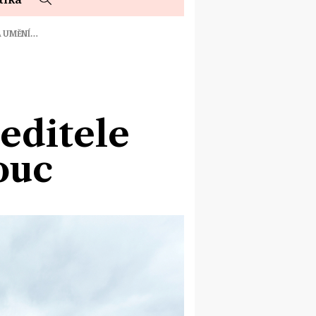
A UMĚNÍ…
editele
ouc