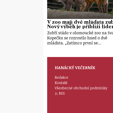
V zoo mají dvě mláďata zu
Nový výběh je přiblíží lid
Zubří stádo v olomoucké zoo na S
Kopečku se rozrostlo hned o dvě
mláďata. „Zatímco první se…
HANÁCKÝ VEČERNÍK
Redakce
Kontakt
Všeobecné obchodní podmínky
RSS