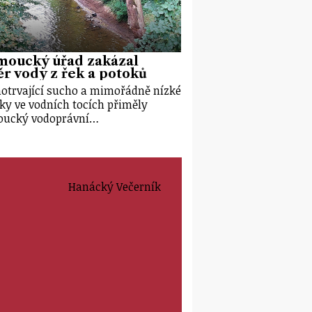
moucký úřad zakázal
r vody z řek a potoků
otrvající sucho a mimořádně nízké
ky ve vodních tocích přiměly
oucký vodoprávní…
Hanácký Večerník