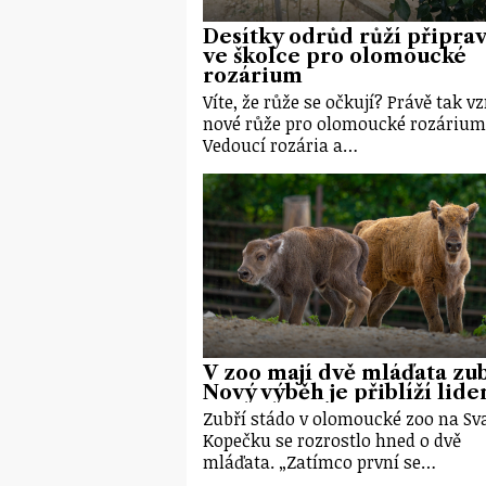
Desítky odrůd růží připrav
ve školce pro olomoucké
rozárium
Víte, že růže se očkují? Právě tak vz
nové růže pro olomoucké rozárium
Vedoucí rozária a…
V zoo mají dvě mláďata zu
Nový výběh je přiblíží lid
Zubří stádo v olomoucké zoo na S
Kopečku se rozrostlo hned o dvě
mláďata. „Zatímco první se…