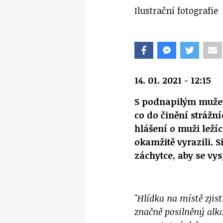
Ilustrační fotografie
14. 01. 2021 - 12:15
S podnapilým mužem
co do činění strážn
hlášení o muži leží
okamžitě vyrazili. 
záchytce, aby se vys
"Hlídka na místě zjist
značně posilněný alk