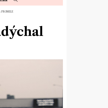
4 PROMILE
adýchal