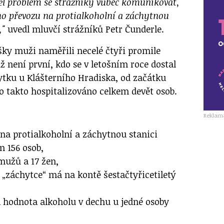
l problém se strážníky vůbec komunikovat,
ho převozu na protialkoholní a záchytnou
,"
uvedl mluvčí strážníků Petr Čunderle.
ky muži naměřili necelé čtyři promile
 není první, kdo se v letošním roce dostal
tku u Klášterního Hradiska, od začátku
o takto hospitalizováno celkem devět osob.
Reklam
 na protialkoholní a záchytnou stanici
m 156 osob,
 mužů a 17 žen,
 „záchytce“ má na kontě šestačtyřicetiletý
á hodnota alkoholu v dechu u jedné osoby