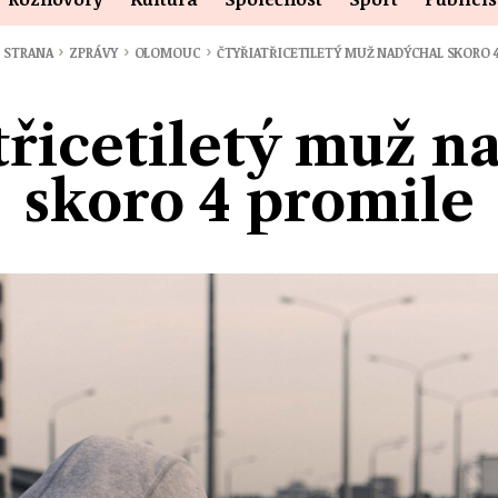
›
›
›
Í STRANA
ZPRÁVY
OLOMOUC
ČTYŘIATŘICETILETÝ MUŽ NADÝCHAL SKORO 
třicetiletý muž n
skoro 4 promile