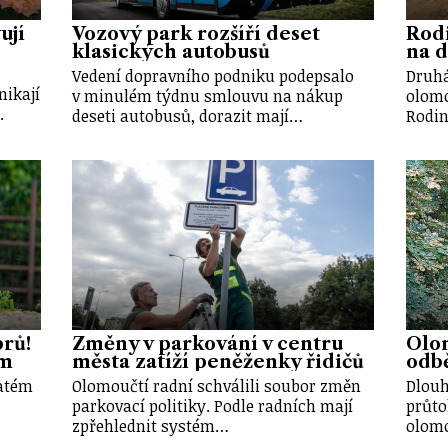
ují
Vozový park rozšíří deset
Rod
klasických autobusů
na d
Vedení dopravního podniku podepsalo
Druhá
nikají
v minulém týdnu smlouvu na nákup
olomo
.
deseti autobusů, dorazit mají…
Rodin
brů!
Změny v parkování v centru
Olo
em
města zatíží peněženky řidičů
odbě
vatém
Olomoučtí radní schválili soubor změn
Dlouh
parkovací politiky. Podle radních mají
průto
zpřehlednit systém…
olom