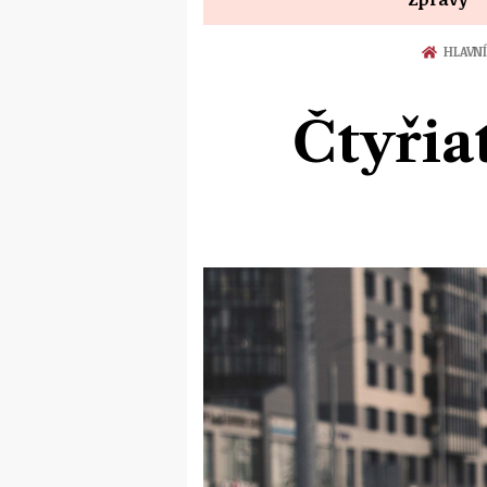
HLAVN
Čtyřia