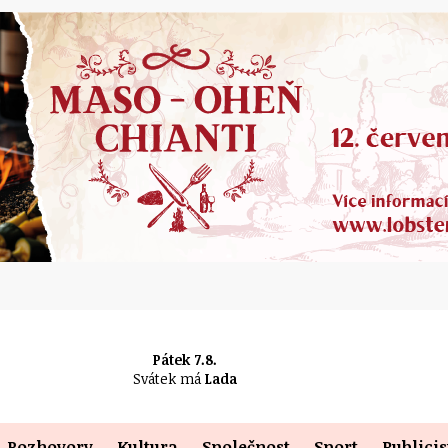
Pátek 7.8.
Svátek má
Lada
Rozhovory
Kultura
Společnost
Sport
Publicis