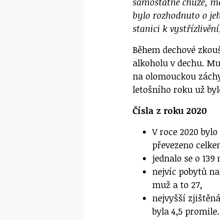
samostatné chůze, mě
bylo rozhodnuto o je
stanici k vystřízlivění
Během dechové zkouš
alkoholu v dechu. Muž
na olomouckou záchy
letošního roku už byl
Čísla z roku 2020
V roce 2020 bylo
převezeno celke
jednalo se o 139
nejvíc pobytů na
muž a to 27,
nejvyšší zjištěn
byla 4,5 promile.