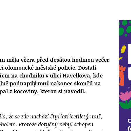
 měla včera před desátou hodinou večer
íci olomoucké městské policie. Dostali
cícm na chodníku v ulici Havelkova, kde
Silně podnapilý muž nakonec skončil na
pal z kocoviny, kterou si navodil.
ila, že se zde nachází čtyřiatřicetiletý muž,
oholem. Protože dotyčný nebyl schopen