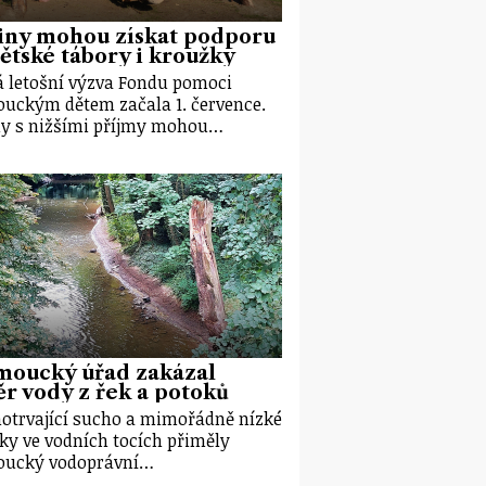
iny mohou získat podporu
ětské tábory i kroužky
 letošní výzva Fondu pomoci
uckým dětem začala 1. července.
y s nižšími příjmy mohou…
moucký úřad zakázal
r vody z řek a potoků
otrvající sucho a mimořádně nízké
ky ve vodních tocích přiměly
oucký vodoprávní…