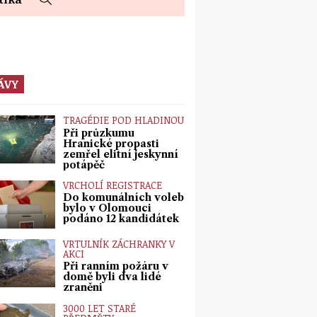
ÁVY
TRAGÉDIE POD HLADINOU
Při průzkumu
Hranické propasti
zemřel elitní jeskynní
potápěč
VRCHOLÍ REGISTRACE
Do komunálních voleb
bylo v Olomouci
podáno 12 kandidátek
VRTULNÍK ZÁCHRANKY V
AKCI
Při ranním požáru v
domě byli dva lidé
zraněni
3000 LET STARÉ