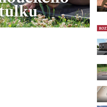
tulku
ROZ