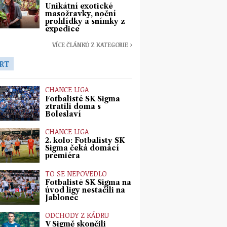
Unikátní exotické
masožravky, noční
prohlídky a snímky z
expedice
VÍCE ČLÁNKŮ Z KATEGORIE ›
RT
CHANCE LIGA
Fotbalisté SK Sigma
ztratili doma s
Boleslaví
CHANCE LIGA
2. kolo: Fotbalisty SK
Sigma čeká domácí
premiéra
TO SE NEPOVEDLO
Fotbalisté SK Sigma na
úvod ligy nestačili na
Jablonec
ODCHODY Z KÁDRU
V Sigmě skončili