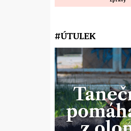
#ÚTULEK
Tanečn
pomáha
z ol