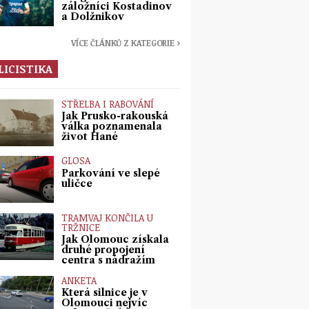
záložníci Kostadinov
a Dolžnikov
VÍCE ČLÁNKŮ Z KATEGORIE ›
LICISTIKA
STŘELBA I RABOVÁNÍ
Jak Prusko-rakouská
válka poznamenala
život Hané
GLOSA
Parkování ve slepé
uličce
TRAMVAJ KONČILA U
TRŽNICE
Jak Olomouc získala
druhé propojení
centra s nádražím
ANKETA
Která silnice je v
Olomouci nejvíc