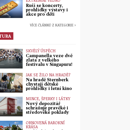
EXTRÉMNÍ VEDRO
Ruší se koncerty,
prohlídky výstavy i
akce pro děti
VÍCE ČLÁNKŮ Z KATEGORIE ›
TURA
SKVĚLÝ ÚSPĚCH
Campanella veze dvě
zlata z velkého
festivalu v Singapuru!
JAK SE ŽILO NA HRADĚ?
Na hradě Šternberk
chystají dětské
prohlídky i letní kino
MINCE, ŠPERKY I LÁTKY
Nový depozitář
schraňuje pravěké i
středověké poklady
OBNOVENÁ BAROKNÍ
KRÁSA