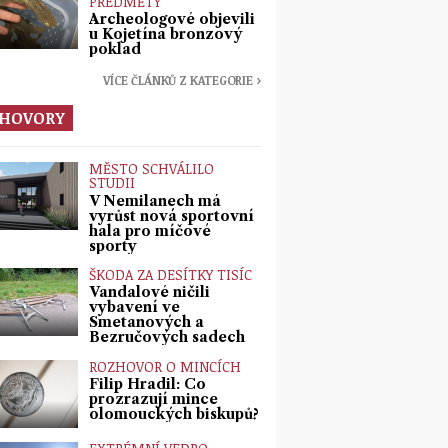
PŘEDMĚTY
Archeologové objevili
u Kojetína bronzový
poklad
VÍCE ČLÁNKŮ Z KATEGORIE ›
HOVORY
MĚSTO SCHVÁLILO
STUDII
V Nemilanech má
vyrůst nová sportovní
hala pro míčové
sporty
ŠKODA ZA DESÍTKY TISÍC
Vandalové ničili
vybavení ve
Smetanových a
Bezručových sadech
ROZHOVOR O MINCÍCH
Filip Hradil: Co
prozrazují mince
olomouckých biskupů?