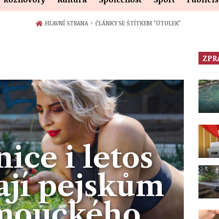
›
HLAVNÍ STRANA
ČLÁNKY SE ŠTÍTKEM "ÚTULEK"
ZPR
ice i letos
jí pejskům
omouckého