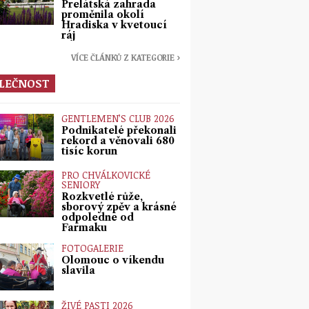
Prelátská zahrada
proměnila okolí
Hradiska v kvetoucí
ráj
VÍCE ČLÁNKŮ Z KATEGORIE ›
LEČNOST
GENTLEMEN’S CLUB 2026
Podnikatelé překonali
rekord a věnovali 680
tisíc korun
PRO CHVÁLKOVICKÉ
SENIORY
Rozkvetlé růže,
sborový zpěv a krásné
odpoledne od
Farmaku
FOTOGALERIE
Olomouc o víkendu
slavila
ŽIVÉ PASTI 2026