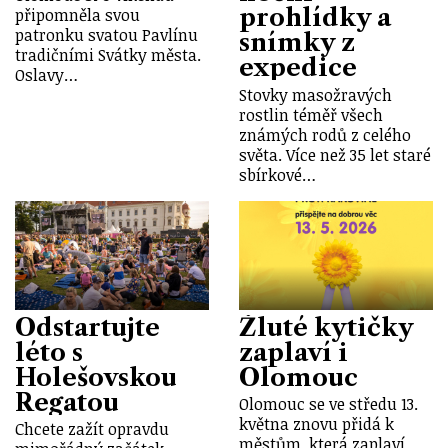
prohlídky a
připomněla svou
patronku svatou Pavlínu
snímky z
tradičními Svátky města.
expedice
Oslavy…
Stovky masožravých
rostlin téměř všech
známých rodů z celého
světa. Více než 35 let staré
sbírkové…
Odstartujte
Žluté kytičky
léto s
zaplaví i
Holešovskou
Olomouc
Regatou
Olomouc se ve středu 13.
května znovu přidá k
Chcete zažít opravdu
městům, která zaplaví