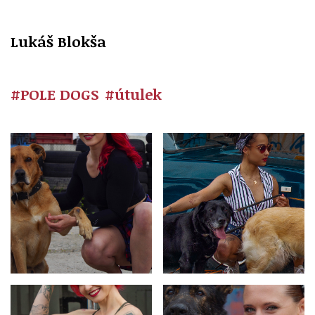
Lukáš Blokša
#POLE DOGS
#útulek