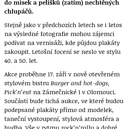
do misek a pelíšků (zatím) nechtěných
chlupáčů.
Stejně jako v předchozích letech se i letos
na výsledné fotografie mohou zájemci
podívat na vernisáži, kde půjdou plakáty
zakoupit. Letošní focení se neslo ve stylu
40. a 50. let.
Akce proběhne 17. září v nově otevřeném
stylovém bistru
Burger and hot-dogs,
Pick’n’eat
na Zámečnické 1 v Olomouci.
Součástí bude tichá aukce, ve které budou
podepsané plakáty přímo od modelek,
taneční vystoupení, stylová atmosféra a
hudba. Vše v rytmu rock’n’rollu a dobré