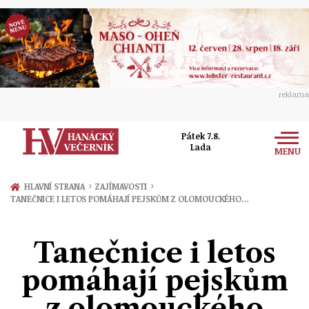
reklama
Pátek 7.8.
Lada
MENU
Zprávy
›
›
HLAVNÍ STRANA
ZAJÍMAVOSTI
TANEČNICE I LETOS POMÁHAJÍ PEJSKŮM Z OLOMOUCKÉHO…
Rozhovory
Olomouc
Kultura
Tanečnice i letos
Politika
Prostějov
Společnost
pomáhají pejskům
Hudba
Ekonomika
Přerov
Sport
z olomouckého
Ženy