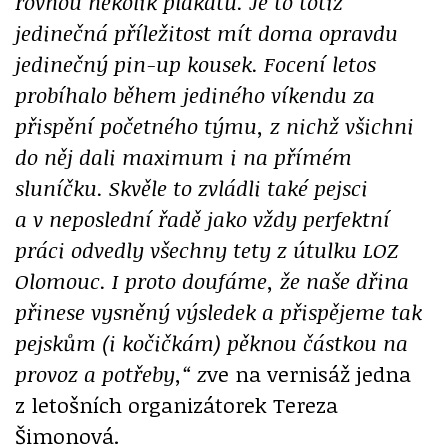
rovnou několik plakátů. Je to totiž
jedinečná příležitost mít doma opravdu
jedinečný pin-up kousek. Focení letos
probíhalo během jediného víkendu za
přispění početného týmu, z nichž všichni
do něj dali maximum i na přímém
sluníčku. Skvěle to zvládli také pejsci
a v neposlední řadě jako vždy perfektní
práci odvedly všechny tety z útulku LOZ
Olomouc. I proto doufáme, že naše dřina
přinese vysněný výsledek a přispějeme tak
pejskům (i kočičkám) pěknou částkou na
provoz a potřeby,“ z
ve na vernisáž jedna
z letošních organizátorek Tereza
Šimonová.