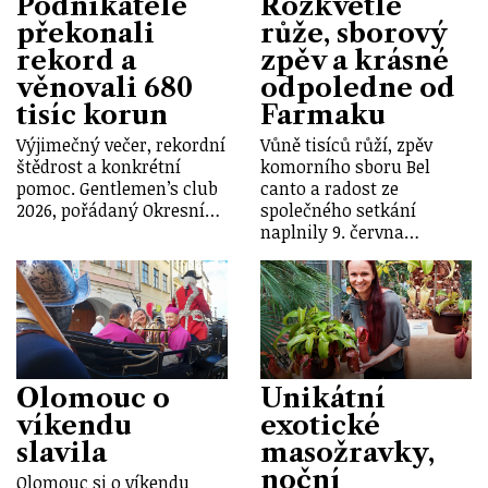
Podnikatelé
Rozkvetlé
překonali
růže, sborový
rekord a
zpěv a krásné
věnovali 680
odpoledne od
tisíc korun
Farmaku
Výjimečný večer, rekordní
Vůně tisíců růží, zpěv
štědrost a konkrétní
komorního sboru Bel
pomoc. Gentlemen’s club
canto a radost ze
2026, pořádaný Okresní…
společného setkání
naplnily 9. června…
Olomouc o
Unikátní
víkendu
exotické
slavila
masožravky,
noční
Olomouc si o víkendu