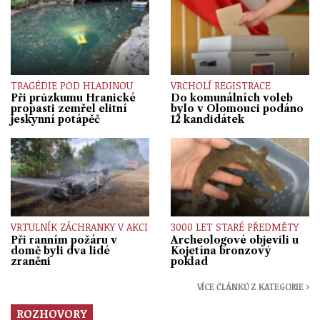
TRAGÉDIE POD HLADINOU
VRCHOLÍ REGISTRACE
Při průzkumu Hranické
Do komunálních voleb
propasti zemřel elitní
bylo v Olomouci podáno
jeskynní potápěč
12 kandidátek
VRTULNÍK ZÁCHRANKY V AKCI
3000 LET STARÉ PŘEDMĚTY
Při ranním požáru v
Archeologové objevili u
domě byli dva lidé
Kojetína bronzový
zraněni
poklad
VÍCE ČLÁNKŮ Z KATEGORIE ›
ROZHOVORY