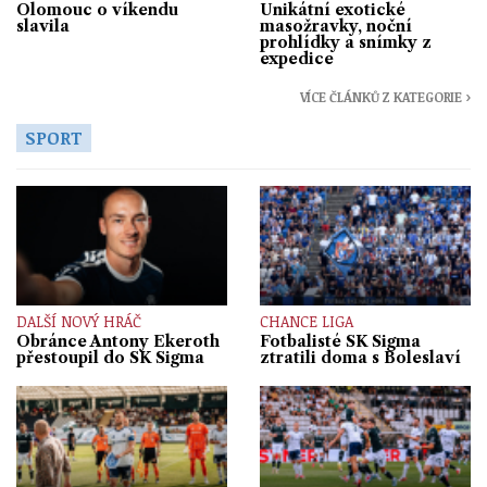
Olomouc o víkendu
Unikátní exotické
slavila
masožravky, noční
prohlídky a snímky z
expedice
VÍCE ČLÁNKŮ Z KATEGORIE ›
SPORT
DALŠÍ NOVÝ HRÁČ
CHANCE LIGA
Obránce Antony Ekeroth
Fotbalisté SK Sigma
přestoupil do SK Sigma
ztratili doma s Boleslaví