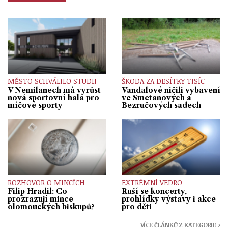
MĚSTO SCHVÁLILO STUDII
ŠKODA ZA DESÍTKY TISÍC
V Nemilanech má vyrůst
Vandalové ničili vybavení
nová sportovní hala pro
ve Smetanových a
míčové sporty
Bezručových sadech
ROZHOVOR O MINCÍCH
EXTRÉMNÍ VEDRO
Filip Hradil: Co
Ruší se koncerty,
prozrazují mince
prohlídky výstavy i akce
olomouckých biskupů?
pro děti
VÍCE ČLÁNKŮ Z KATEGORIE ›