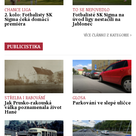
CHANCE LIGA
TO SE NEPOVEDLO
2. kolo: Fotbalisty SK
Fotbalisté SK Sigma na
Sigma čeká domácí
úvod ligy nestačili na
premiéra
Jablonec
VÍCE ČLÁNKŮ Z KATEGORIE ›
PUBLICISTIKA
STŘELBA I RABOVÁNÍ
GLOSA
Jak Prusko-rakouská
Parkování ve slepé uličce
válka poznamenala život
Hané