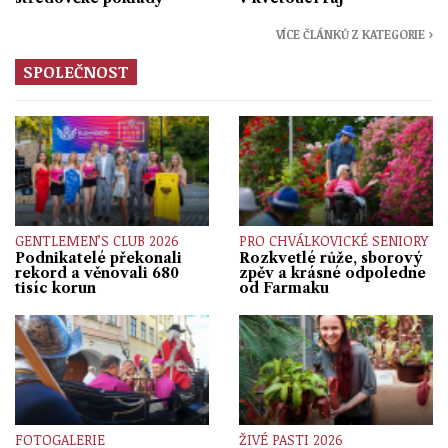
VÍCE ČLÁNKŮ Z KATEGORIE ›
SPOLEČNOST
GENTLEMEN’S CLUB 2026
PRO CHVÁLKOVICKÉ SENIORY
Podnikatelé překonali
Rozkvetlé růže, sborový
rekord a věnovali 680
zpěv a krásné odpoledne
tisíc korun
od Farmaku
FOTOGALERIE
ŽIVÉ PASTI 2026