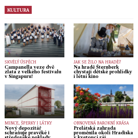
KULTURA
SKVĚLÝ ÚSPĚCH
JAK SE ŽILO NA HRADĚ?
Campanella veze dvě
Na hradě Šternberk
zlata z velkého festivalu
chystají dětské prohlídky
v Singapuru!
i letní kino
MINCE, ŠPERKY I LÁTKY
OBNOVENÁ BAROKNÍ KRÁSA
Nový depozitář
Prelátská zahrada
schraňuje pravěké i
proměnila okolí Hradiska
středověké poklady
v kvetoucí ráj