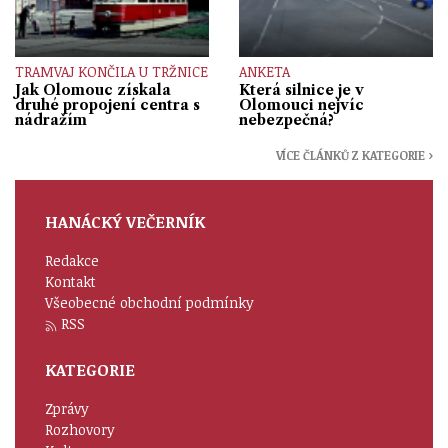
TRAMVAJ KONČILA U TRŽNICE
ANKETA
Jak Olomouc získala
Která silnice je v
druhé propojení centra s
Olomouci nejvíc
nádražím
nebezpečná?
VÍCE ČLÁNKŮ Z KATEGORIE ›
HANÁCKÝ VEČERNÍK
Redakce
Kontakt
Všeobecné obchodní podmínky
RSS
KATEGORIE
Zprávy
Rozhovory