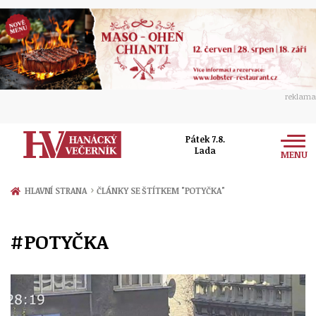
reklama
Pátek 7.8.
Lada
MENU
Zprávy
›
HLAVNÍ STRANA
ČLÁNKY SE ŠTÍTKEM "POTYČKA"
Rozhovory
Olomouc
#POTYČKA
Kultura
Politika
Prostějov
Společnost
Hudba
Ekonomika
Přerov
Sport
Ženy