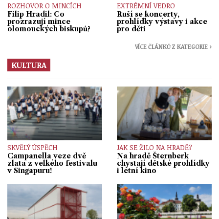
ROZHOVOR O MINCÍCH
EXTRÉMNÍ VEDRO
Filip Hradil: Co
Ruší se koncerty,
prozrazují mince
prohlídky výstavy i akce
olomouckých biskupů?
pro děti
VÍCE ČLÁNKŮ Z KATEGORIE ›
KULTURA
SKVĚLÝ ÚSPĚCH
JAK SE ŽILO NA HRADĚ?
Campanella veze dvě
Na hradě Šternberk
zlata z velkého festivalu
chystají dětské prohlídky
v Singapuru!
i letní kino