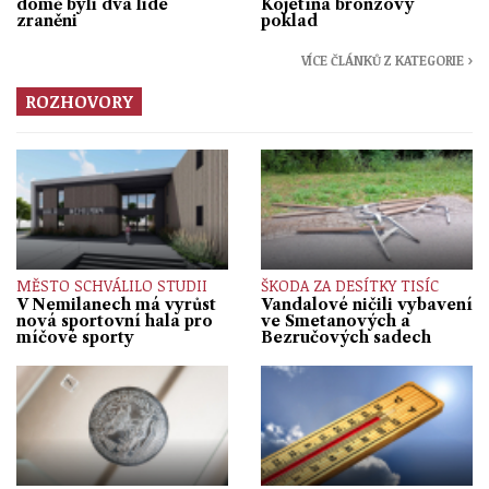
domě byli dva lidé
Kojetína bronzový
zraněni
poklad
VÍCE ČLÁNKŮ Z KATEGORIE ›
ROZHOVORY
MĚSTO SCHVÁLILO STUDII
ŠKODA ZA DESÍTKY TISÍC
V Nemilanech má vyrůst
Vandalové ničili vybavení
nová sportovní hala pro
ve Smetanových a
míčové sporty
Bezručových sadech