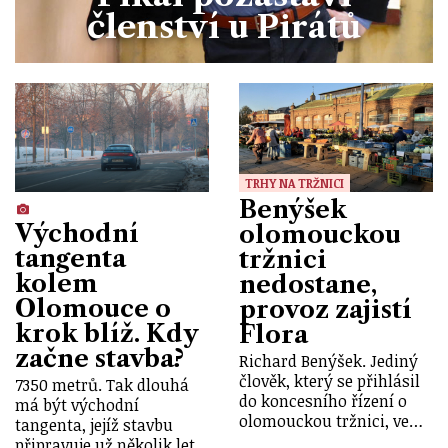
členství u Pirátů
TRHY NA TRŽNICI
Benýšek
Východní
olomouckou
tangenta
tržnici
kolem
nedostane,
Olomouce o
provoz zajistí
krok blíž. Kdy
Flora
začne stavba?
Richard Benýšek. Jediný
člověk, který se přihlásil
7350 metrů. Tak dlouhá
do koncesního řízení o
má být východní
olomouckou tržnici, ve…
tangenta, jejíž stavbu
připravuje už několik let