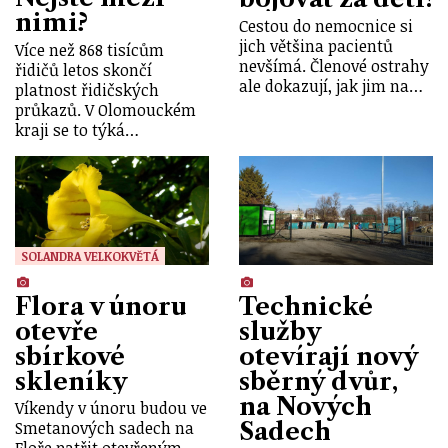
nimi?
Cestou do nemocnice si
jich většina pacientů
Více než 868 tisícům
nevšímá. Členové ostrahy
řidičů letos skončí
ale dokazují, jak jim na…
platnost řidičských
průkazů. V Olomouckém
kraji se to týká…
SOLANDRA VELKOKVĚTÁ
Flora v únoru
Technické
otevře
služby
sbírkové
otevírají nový
skleníky
sběrný dvůr,
na Nových
Víkendy v únoru budou ve
Sadech
Smetanových sadech na