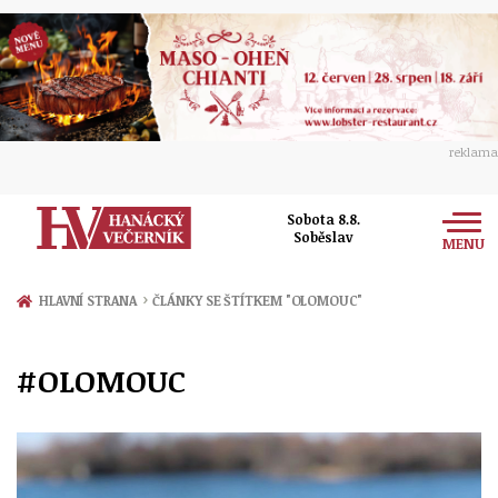
reklama
Sobota 8.8.
Soběslav
MENU
Zprávy
›
HLAVNÍ STRANA
ČLÁNKY SE ŠTÍTKEM "OLOMOUC"
Rozhovory
Olomouc
#OLOMOUC
Kultura
Politika
Prostějov
Společnost
Hudba
Ekonomika
Přerov
Sport
Ženy