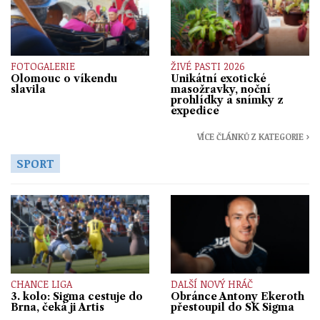
FOTOGALERIE
ŽIVÉ PASTI 2026
Olomouc o víkendu
Unikátní exotické
slavila
masožravky, noční
prohlídky a snímky z
expedice
VÍCE ČLÁNKŮ Z KATEGORIE ›
SPORT
CHANCE LIGA
DALŠÍ NOVÝ HRÁČ
3. kolo: Sigma cestuje do
Obránce Antony Ekeroth
Brna, čeká ji Artis
přestoupil do SK Sigma