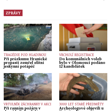
ZPRÁVY
TRAGÉDIE POD HLADINOU
VRCHOLÍ REGISTRACE
Při průzkumu Hranické
Do komunálních voleb
propasti zemřel elitní
bylo v Olomouci podáno
jeskynní potápěč
12 kandidátek
VRTULNÍK ZÁCHRANKY V AKCI
3000 LET STARÉ PŘEDMĚTY
Při ranním požáru v
Archeologové objevili u