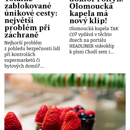
zablokované
Olomoucká
únikové cesty:
kapela má
největší
nový klip!
problém při
Olomoucká kapela TAK
záchraně
CO? vydává v těchto
dnech na portálu
Nejhorší problém
HEADLINER videoklip
z pohledu bezpečnosti lidí
k písni Chodí sem i…
při kontrolách
supermarketů či
bytových domů?…