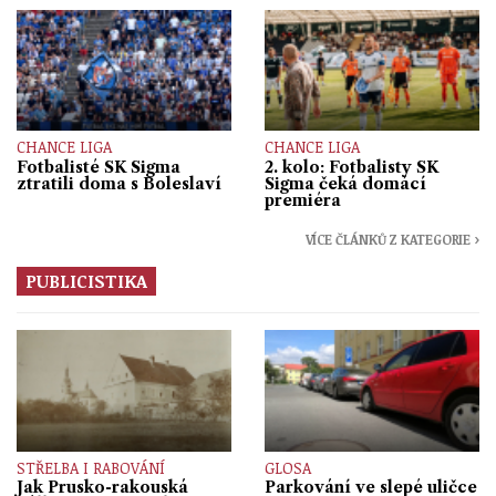
CHANCE LIGA
CHANCE LIGA
Fotbalisté SK Sigma
2. kolo: Fotbalisty SK
ztratili doma s Boleslaví
Sigma čeká domácí
premiéra
VÍCE ČLÁNKŮ Z KATEGORIE ›
PUBLICISTIKA
STŘELBA I RABOVÁNÍ
GLOSA
Jak Prusko-rakouská
Parkování ve slepé uličce