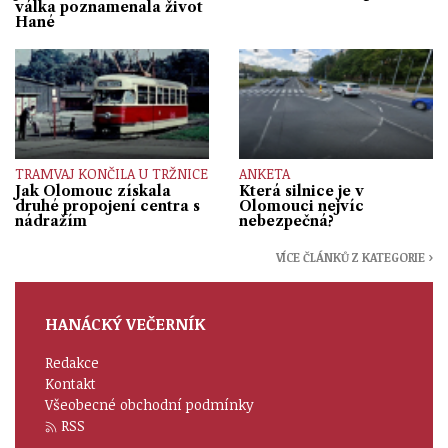
válka poznamenala život
Hané
TRAMVAJ KONČILA U TRŽNICE
ANKETA
Jak Olomouc získala
Která silnice je v
druhé propojení centra s
Olomouci nejvíc
nádražím
nebezpečná?
VÍCE ČLÁNKŮ Z KATEGORIE ›
HANÁCKÝ VEČERNÍK
Redakce
Kontakt
Všeobecné obchodní podmínky
RSS