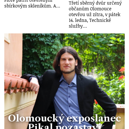
Floře patřit otevřeným
Třetí sběrný dvůr určený
sbírkovým skleníkům. A…
občanům Olomouce
otevřou už zítra, v pátek
14. ledna, Technické
služby…
Olomoucký exposlanec
Pikal pozastaví