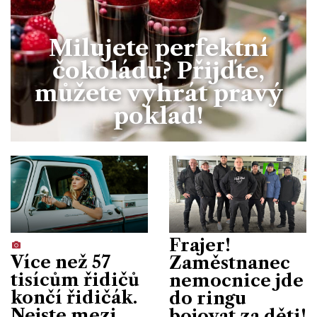
Milujete perfektní
čokoládu? Přijďte,
můžete vyhrát pravý
poklad!
Frajer!
Více než 57
Zaměstnanec
tisícům řidičů
nemocnice jde
končí řidičák.
do ringu
Nejste mezi
bojovat za děti!