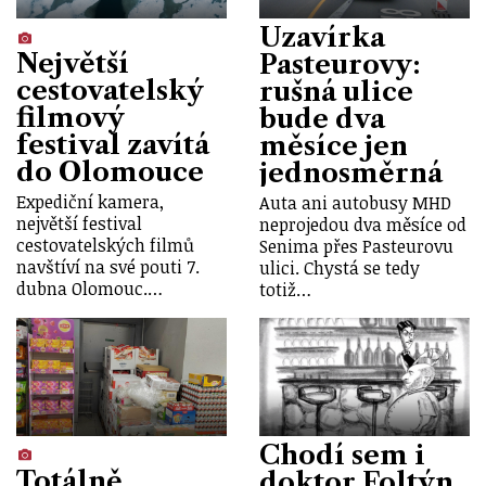
Uzavírka
Největší
Pasteurovy:
cestovatelský
rušná ulice
filmový
bude dva
festival zavítá
měsíce jen
do Olomouce
jednosměrná
Expediční kamera,
Auta ani autobusy MHD
největší festival
neprojedou dva měsíce od
cestovatelských filmů
Senima přes Pasteurovu
navštíví na své pouti 7.
ulici. Chystá se tedy
dubna Olomouc.…
totiž…
Chodí sem i
Totálně
doktor Foltýn.