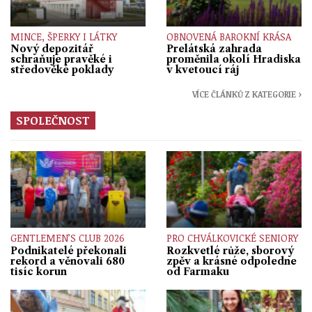
MINCE, ŠPERKY I LÁTKY
OBNOVENÁ BAROKNÍ KRÁSA
Nový depozitář
Prelátská zahrada
schraňuje pravěké i
proměnila okolí Hradiska
středověké poklady
v kvetoucí ráj
VÍCE ČLÁNKŮ Z KATEGORIE ›
SPOLEČNOST
GENTLEMEN’S CLUB 2026
PRO CHVÁLKOVICKÉ SENIORY
Podnikatelé překonali
Rozkvetlé růže, sborový
rekord a věnovali 680
zpěv a krásné odpoledne
tisíc korun
od Farmaku