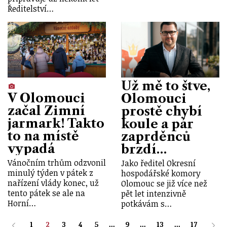
Ředitelství…
Už mě to štve,
V Olomouci
Olomouci
začal Zimní
prostě chybí
jarmark! Takto
koule a pár
to na místě
zaprděnců
vypadá
brzdí…
Vánočním trhům odzvonil
Jako ředitel Okresní
minulý týden v pátek z
hospodářské komory
nařízení vlády konec, už
Olomouc se již více než
tento pátek se ale na
pět let intenzivně
Horní…
potkávám s…
1
2
3
4
5
...
9
...
13
...
17