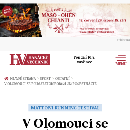
reklama
Pondělí 10.8.
Vavřinec
MENU
Zprávy
›
›
›
HLAVNÍ STRANA
SPORT
OSTATNÍ
V OLOMOUCI SE PŮLMARATON POBĚŽÍ JIŽ POŠESTNÁCTÉ
Rozhovory
Olomouc
Kultura
Politika
Prostějov
MATTONI RUNNING FESTIVAL
Společnost
Hudba
Ekonomika
V Olomouci se
Přerov
Sport
Ženy