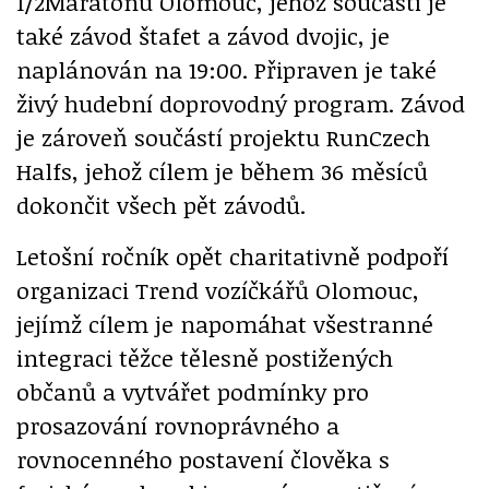
1/2Maratonu Olomouc, jehož součástí je
také závod štafet a závod dvojic, je
naplánován na 19:00. Připraven je také
živý hudební doprovodný program. Závod
je zároveň součástí projektu RunCzech
Halfs, jehož cílem je během 36 měsíců
dokončit všech pět závodů.
Letošní ročník opět charitativně podpoří
organizaci Trend vozíčkářů Olomouc,
jejímž cílem je napomáhat všestranné
integraci těžce tělesně postižených
občanů a vytvářet podmínky pro
prosazování rovnoprávného a
rovnocenného postavení člověka s