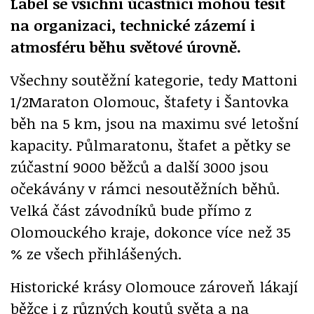
Label se všichni účastníci mohou těšit
na organizaci, technické zázemí i
atmosféru běhu světové úrovně.
Všechny soutěžní kategorie, tedy Mattoni
1/2Maraton Olomouc, štafety i Šantovka
běh na 5 km, jsou na maximu své letošní
kapacity. Půlmaratonu, štafet a pětky se
zúčastní 9000 běžců a další 3000 jsou
očekávány v rámci nesoutěžních běhů.
Velká část závodníků bude přímo z
Olomouckého kraje, dokonce více než 35
% ze všech přihlášených.
Historické krásy Olomouce zároveň lákají
běžce i z různých koutů světa a na