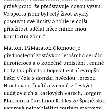
právě proto, že představuje novou výzvu.
Ve sportu jsem byl celý život zvyklý
posouvat své limity a tohle je další
příležitost udělat něco mimo mou
komfortní zónu.”
Mattoni 1/2Maraton Olomouc je
předposlední zastávkou letošního seriálu
EuroHeroes a o konečné umístění i cenné
body tak přijedou bojovat elitní evropští
běžci v čele s domácí hvězdou Terezou
Hrochovou, či vítězi závodů v Českých
Budějovicích a Karlových Varech, Jorgem
Blancem a Carolinou Robles ze Španělska.
Papírově nejrychlejším mužem startovní