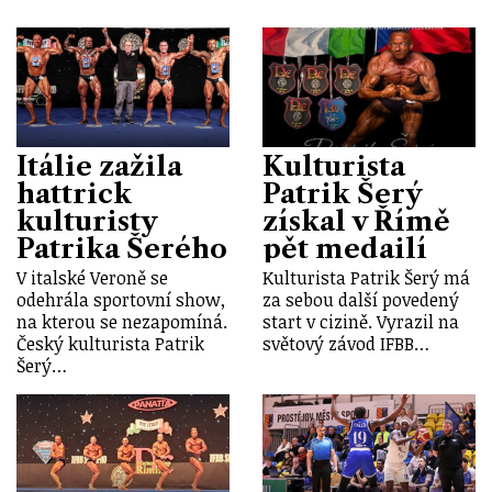
Itálie zažila
Kulturista
hattrick
Patrik Šerý
kulturisty
získal v Římě
Patrika Šerého
pět medailí
V italské Veroně se
Kulturista Patrik Šerý má
odehrála sportovní show,
za sebou další povedený
na kterou se nezapomíná.
start v cizině. Vyrazil na
Český kulturista Patrik
světový závod IFBB…
Šerý…