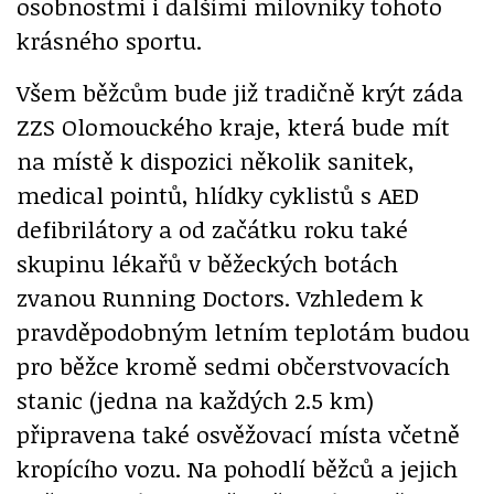
osobnostmi i dalšími milovníky tohoto
krásného sportu.
Všem běžcům bude již tradičně krýt záda
ZZS Olomouckého kraje, která bude mít
na místě k dispozici několik sanitek,
medical pointů, hlídky cyklistů s AED
defibrilátory a od začátku roku také
skupinu lékařů v běžeckých botách
zvanou Running Doctors. Vzhledem k
pravděpodobným letním teplotám budou
pro běžce kromě sedmi občerstvovacích
stanic (jedna na každých 2.5 km)
připravena také osvěžovací místa včetně
kropícího vozu. Na pohodlí běžců a jejich