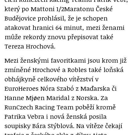
který po Mattoni 1/2Maratonu České
Budějovice prohlásil, že je schopen
atakovat hranici 64 minut, mezi ženami
může rekordy znovu přepisovat také
Tereza Hrochová.
Mezi ženskými favoritkami jsou krom již
zmíněné Hrochové a Robles také loňská
obhájkyně celkového vítězství v
EuroHeroes Nóra Szabó z Maďarska či
Hanne Mjøen Maridal z Norska. Za
RunCzech Racing Team poběží kromě
Patrika Vebra i nová ženská posila
soupisky Bára Stýblová. Na vítěze čekají
trofeje z českého skla z dílny Ajeto.