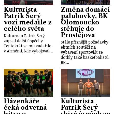
Kulturista
Změna domácí
Patrik Šerý
palubovky, BK
vozí medaile z
Olomoucko
celého světa
stěhuje do
Prostějova
Kulturista Patrik Šerý
zapsal další úspěchy.
Stále přísnější požadavky
Tentokrát se mu zadařilo
elitních soutěží na
v Arménii, kde vybojoval…
vybavení sportovišť se
dotkly také basketbalistů
BK…
Házenkáře
Kulturista
čeká odvetná
Patrik Šerý
bitva o
sbírá úspěch za