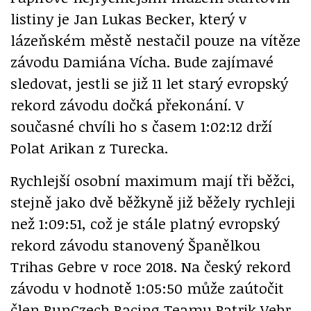
listiny je Jan Lukas Becker, který v
lázeňském městě nestačil pouze na vítěze
závodu Damiána Vícha. Bude zajímavé
sledovat, jestli se již 11 let starý evropský
rekord závodu dočká překonání. V
současné chvíli ho s časem 1:02:12 drží
Polat Arikan z Turecka.
Rychlejší osobní maximum mají tři běžci,
stejně jako dvě běžkyně již běžely rychleji
než 1:09:51, což je stále platný evropský
rekord závodu stanovený Španělkou
Trihas Gebre v roce 2018. Na český rekord
závodu v hodnotě 1:05:50 může zaútočit
člen RunCzech Racing Teamu Patrik Vebr,