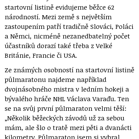
startovní listině evidujeme běžce 62
národností. Mezi země s největším
zastoupením patří tradičně Slováci, Poláci
a Němci, nicméně nezanedbatelný počet
účastníků dorazí také třeba z Velké
Británie, Francie či USA.
Ze známých osobností na startovní listině
půlmaratonu najdeme například
dvojnásobného mistra v ledním hokeji a
bývalého hráče NHL Václava Varaďu. Ten
se na svůj první půlmaraton velmi těší:
„Několik běžeckých závodů už za sebou
mám, ale šlo o tratě mezi pěti a dvanácti
kilometry. Půlmaraton jsem si vybral