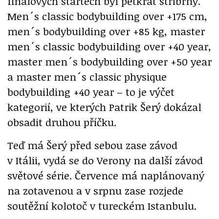
finálových startech byl pětkrát stříbrný.
Men´s classic bodybuilding over +175 cm,
men´s bodybuilding over +85 kg, master
men´s classic bodybuilding over +40 year,
master men´s bodybuilding over +50 year
a master men´s classic physique
bodybuilding +40 year – to je výčet
kategorií, ve kterých Patrik Šerý dokázal
obsadit druhou příčku.
Teď má Šerý před sebou zase závod
v Itálii, vydá se do Verony na další závod
světové série. Července má naplánovaný
na zotavenou a v srpnu zase rozjede
soutěžní kolotoč v tureckém Istanbulu.