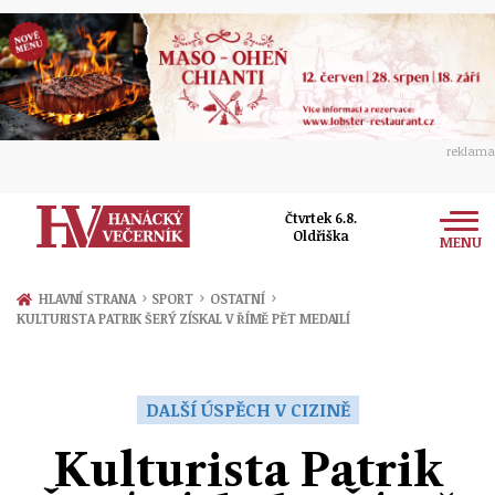
reklama
Čtvrtek 6.8.
Oldřiška
MENU
Zprávy
›
›
›
HLAVNÍ STRANA
SPORT
OSTATNÍ
KULTURISTA PATRIK ŠERÝ ZÍSKAL V ŘÍMĚ PĚT MEDAILÍ
Rozhovory
Olomouc
Kultura
Politika
Prostějov
DALŠÍ ÚSPĚCH V CIZINĚ
Společnost
Hudba
Ekonomika
Kulturista Patrik
Přerov
Sport
Ženy