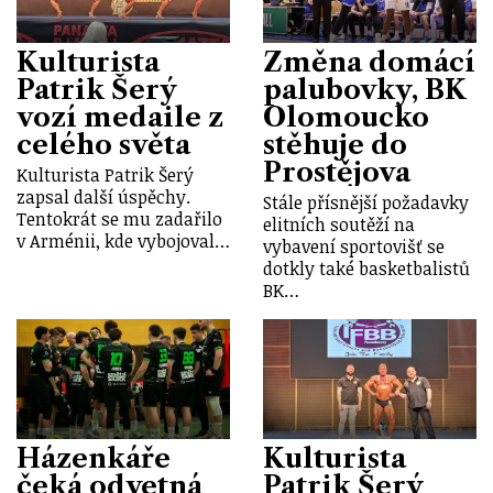
Kulturista
Změna domácí
Patrik Šerý
palubovky, BK
vozí medaile z
Olomoucko
celého světa
stěhuje do
Prostějova
Kulturista Patrik Šerý
zapsal další úspěchy.
Stále přísnější požadavky
Tentokrát se mu zadařilo
elitních soutěží na
v Arménii, kde vybojoval…
vybavení sportovišť se
dotkly také basketbalistů
BK…
Házenkáře
Kulturista
čeká odvetná
Patrik Šerý