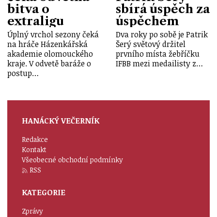
bitva o
sbírá úspěch za
extraligu
úspěchem
Úplný vrchol sezony čeká
Dva roky po sobě je Patrik
na hráče Házenkářská
Šerý světový držitel
akademie olomouckého
prvního místa žebříčku
kraje. V odvetě baráže o
IFBB mezi medailisty z…
postup…
HANÁCKÝ VEČERNÍK
Redakce
Kontakt
Všeobecné obchodní podmínky
RSS
KATEGORIE
Zprávy