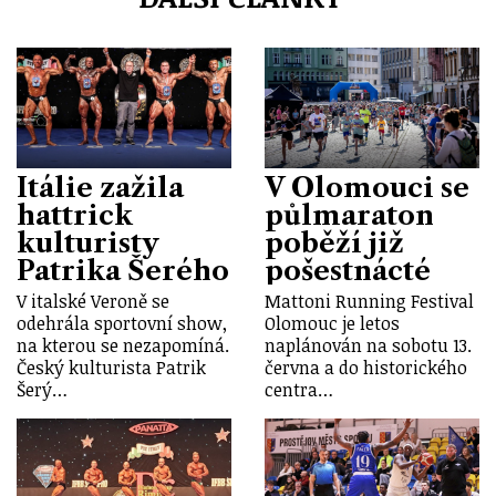
Itálie zažila
V Olomouci se
hattrick
půlmaraton
kulturisty
poběží již
Patrika Šerého
pošestnácté
V italské Veroně se
Mattoni Running Festival
odehrála sportovní show,
Olomouc je letos
na kterou se nezapomíná.
naplánován na sobotu 13.
Český kulturista Patrik
června a do historického
Šerý…
centra…