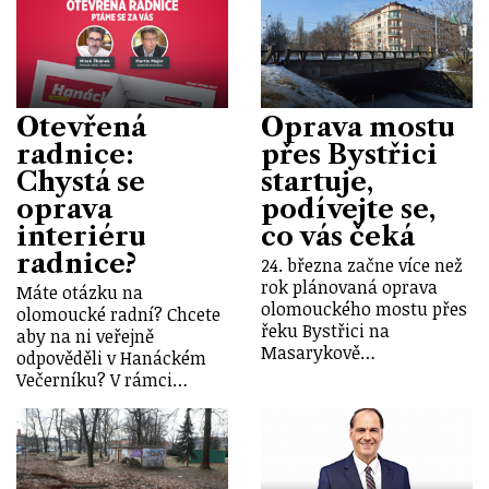
Otevřená
Oprava mostu
radnice:
přes Bystřici
Chystá se
startuje,
oprava
podívejte se,
interiéru
co vás čeká
radnice?
24. března začne více než
rok plánovaná oprava
Máte otázku na
olomouckého mostu přes
olomoucké radní? Chcete
řeku Bystřici na
aby na ni veřejně
Masarykově…
odpověděli v Hanáckém
Večerníku? V rámci…