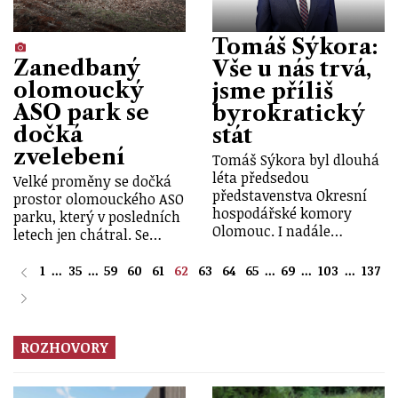
Tomáš Sýkora:
Zanedbaný
Vše u nás trvá,
olomoucký
jsme příliš
ASO park se
byrokratický
dočká
stát
zvelebení
Tomáš Sýkora byl dlouhá
léta předsedou
Velké proměny se dočká
představenstva Okresní
prostor olomouckého ASO
hospodářské komory
parku, který v posledních
Olomouc. I nadále…
letech jen chátral. Se…
1
...
35
...
59
60
61
62
63
64
65
...
69
...
103
...
137
ROZHOVORY