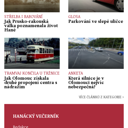
STŘELBA I RABOVÁNÍ
GLOSA
Jak Prusko-rakouská
Parkování ve slepé uličce
válka poznamenala život
Hané
TRAMVAJ KONČILA U TRŽNICE
ANKETA
Jak Olomouc získala
Která silnice je v
druhé propojení centra s
Olomouci nejvíc
nádražím
nebezpečná?
VÍCE ČLÁNKŮ Z KATEGORIE ›
HANÁCKÝ VEČERNÍK
Redakce