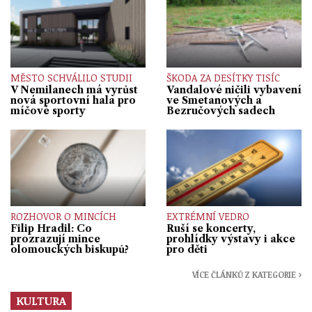
MĚSTO SCHVÁLILO STUDII
ŠKODA ZA DESÍTKY TISÍC
V Nemilanech má vyrůst
Vandalové ničili vybavení
nová sportovní hala pro
ve Smetanových a
míčové sporty
Bezručových sadech
ROZHOVOR O MINCÍCH
EXTRÉMNÍ VEDRO
Filip Hradil: Co
Ruší se koncerty,
prozrazují mince
prohlídky výstavy i akce
olomouckých biskupů?
pro děti
VÍCE ČLÁNKŮ Z KATEGORIE ›
KULTURA