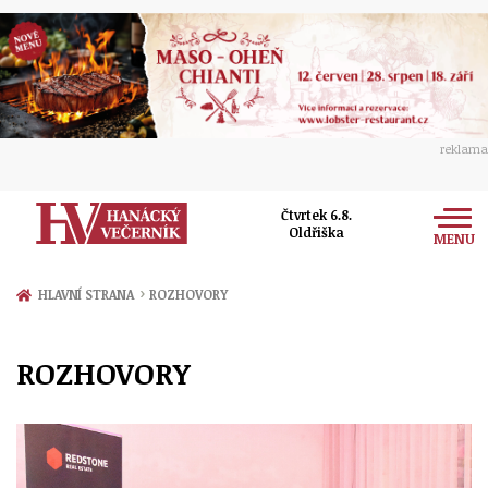
reklama
Čtvrtek 6.8.
Oldřiška
MENU
Zprávy
›
HLAVNÍ STRANA
ROZHOVORY
Rozhovory
Olomouc
ROZHOVORY
Kultura
Politika
Prostějov
Společnost
Hudba
Ekonomika
Přerov
Sport
Ženy