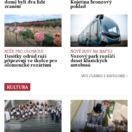
domě byli dva lidé
Kojetína bronzový
zraněni
poklad
RŮŽE PRO OLOMOUC
NOVÉ BUSY NA NAFTU
Desítky odrůd růží
Vozový park rozšíří
připravují ve školce pro
deset klasických
olomoucké rozárium
autobusů
VÍCE ČLÁNKŮ Z KATEGORIE ›
KULTURA