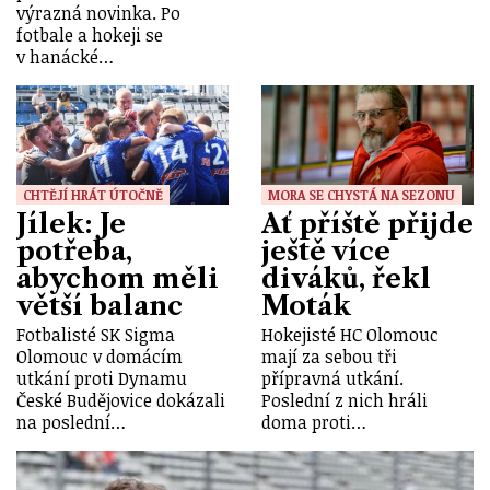
výrazná novinka. Po
fotbale a hokeji se
v hanácké…
CHTĚJÍ HRÁT ÚTOČNĚ
MORA SE CHYSTÁ NA SEZONU
Jílek: Je
Ať příště přijde
potřeba,
ještě více
abychom měli
diváků, řekl
větší balanc
Moták
Fotbalisté SK Sigma
Hokejisté HC Olomouc
Olomouc v domácím
mají za sebou tři
utkání proti Dynamu
přípravná utkání.
České Budějovice dokázali
Poslední z nich hráli
na poslední…
doma proti…