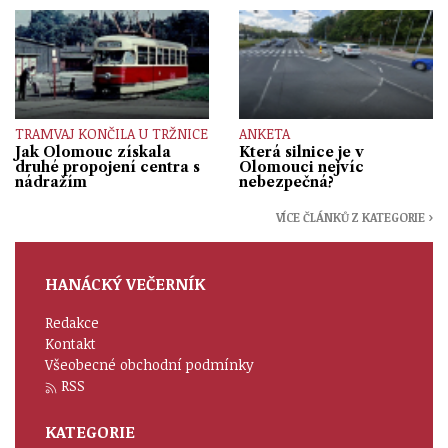
TRAMVAJ KONČILA U TRŽNICE
ANKETA
Jak Olomouc získala
Která silnice je v
druhé propojení centra s
Olomouci nejvíc
nádražím
nebezpečná?
VÍCE ČLÁNKŮ Z KATEGORIE ›
HANÁCKÝ VEČERNÍK
Redakce
Kontakt
Všeobecné obchodní podmínky
RSS
KATEGORIE