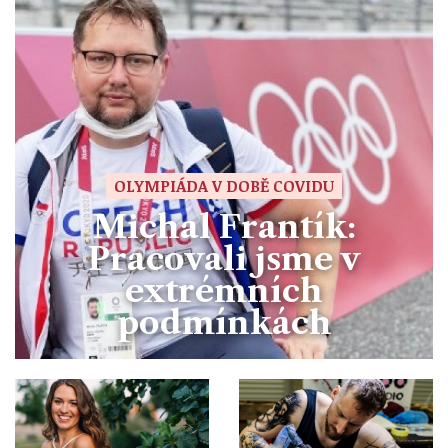
OLYMPIÁDA V DOBĚ COVIDU
Michal Frantík:
Pracovali jsme v
extrémních
podmínkách