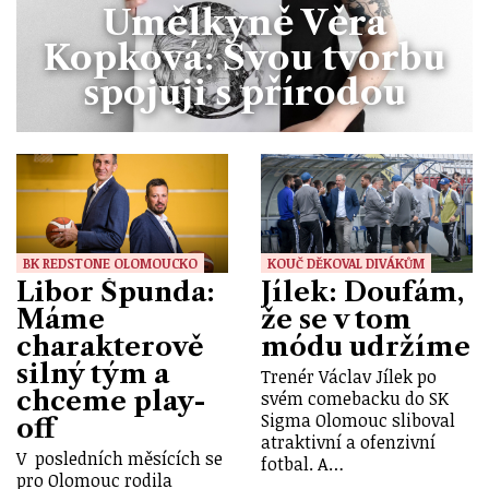
Umělkyně Věra
Kopková: Svou tvorbu
spojuji s přírodou
BK REDSTONE OLOMOUCKO
KOUČ DĚKOVAL DIVÁKŮM
Libor Špunda:
Jílek: Doufám,
Máme
že se v tom
charakterově
módu udržíme
silný tým a
Trenér Václav Jílek po
chceme play-
svém comebacku do SK
Sigma Olomouc sliboval
off
atraktivní a ofenzivní
V posledních měsících se
fotbal. A…
pro Olomouc rodila