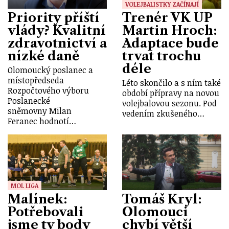
VOLEJBALISTKY ZAČÍNAJÍ
Priority příští
Trenér VK UP
vlády? Kvalitní
Martin Hroch:
zdravotnictví a
Adaptace bude
nízké daně
trvat trochu
déle
Olomoucký poslanec a
místopředseda
Léto skončilo a s ním také
Rozpočtového výboru
období přípravy na novou
Poslanecké
volejbalovou sezonu. Pod
sněmovny Milan
vedením zkušeného…
Feranec hodnotí…
MOL LIGA
Malínek:
Tomáš Kryl:
Potřebovali
Olomouci
jsme ty body
chybí větší