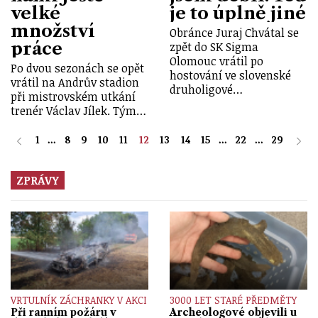
velké
je to úplně jiné
množství
Obránce Juraj Chvátal se
práce
zpět do SK Sigma
Olomouc vrátil po
Po dvou sezonách se opět
hostování ve slovenské
vrátil na Andrův stadion
druholigové…
při mistrovském utkání
trenér Václav Jílek. Tým…
1
...
8
9
10
11
12
13
14
15
...
22
...
29
ZPRÁVY
VRTULNÍK ZÁCHRANKY V AKCI
3000 LET STARÉ PŘEDMĚTY
Při ranním požáru v
Archeologové objevili u