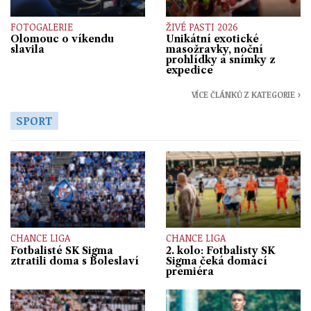
FOTOGALERIE
ŽIVÉ PASTI 2026
Olomouc o víkendu
Unikátní exotické
slavila
masožravky, noční
prohlídky a snímky z
expedice
VÍCE ČLÁNKŮ Z KATEGORIE ›
SPORT
CHANCE LIGA
CHANCE LIGA
Fotbalisté SK Sigma
2. kolo: Fotbalisty SK
ztratili doma s Boleslaví
Sigma čeká domácí
premiéra