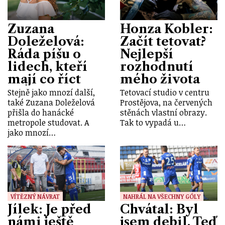
Zuzana
Honza Kobler:
Doleželová:
Začít tetovat?
Ráda píšu o
Nejlepší
lidech, kteří
rozhodnutí
mají co říct
mého života
Stejně jako mnozí další,
Tetovací studio v centru
také Zuzana Doleželová
Prostějova, na červených
přišla do hanácké
stěnách vlastní obrazy.
metropole studovat. A
Tak to vypadá u…
jako mnozí…
VÍTĚZNÝ NÁVRAT
NAHRÁL NA VŠECHNY GÓLY
Jílek: Je před
Chvátal: Byl
námi ještě
jsem debil. Teď