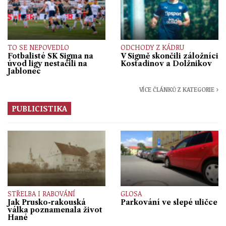
TO SE NEPOVEDLO
ODCHODY Z KÁDRU
Fotbalisté SK Sigma na
V Sigmě skončili záložníci
úvod ligy nestačili na
Kostadinov a Dolžnikov
Jablonec
VÍCE ČLÁNKŮ Z KATEGORIE ›
PUBLICISTIKA
STŘELBA I RABOVÁNÍ
GLOSA
Jak Prusko-rakouská
Parkování ve slepé uličce
válka poznamenala život
Hané