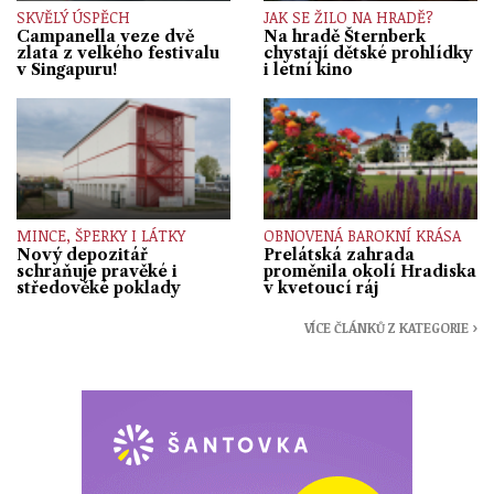
SKVĚLÝ ÚSPĚCH
JAK SE ŽILO NA HRADĚ?
Campanella veze dvě
Na hradě Šternberk
zlata z velkého festivalu
chystají dětské prohlídky
v Singapuru!
i letní kino
MINCE, ŠPERKY I LÁTKY
OBNOVENÁ BAROKNÍ KRÁSA
Nový depozitář
Prelátská zahrada
schraňuje pravěké i
proměnila okolí Hradiska
středověké poklady
v kvetoucí ráj
VÍCE ČLÁNKŮ Z KATEGORIE ›