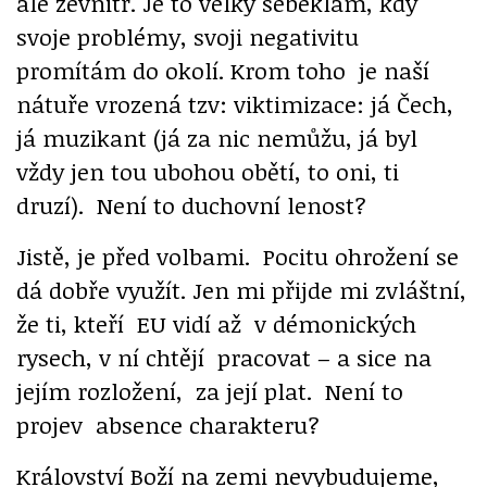
ale zevnitř. Je to velký sebeklam, kdy
svoje problémy, svoji negativitu
promítám do okolí. Krom toho je naší
nátuře vrozená tzv: viktimizace: já Čech,
já muzikant (já za nic nemůžu, já byl
vždy jen tou ubohou obětí, to oni, ti
druzí). Není to duchovní lenost?
Jistě, je před volbami. Pocitu ohrožení se
dá dobře využít. Jen mi přijde mi zvláštní,
že ti, kteří EU vidí až v démonických
rysech, v ní chtějí pracovat – a sice na
jejím rozložení, za její plat. Není to
projev absence charakteru?
Království Boží na zemi nevybudujeme,