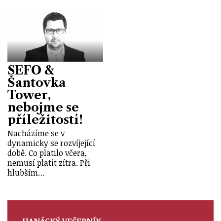
SEFO &
Šantovka
Tower,
nebojme se
příležitostí!
Nacházíme se v
dynamicky se rozvíjející
době. Co platilo včera,
nemusí platit zítra. Při
hlubším…
HANÁCKÝ VEČERNÍK