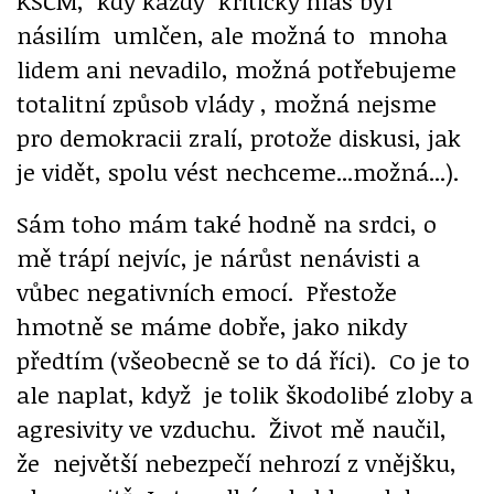
KSČM, kdy každý kritický hlas byl
násilím umlčen, ale možná to mnoha
lidem ani nevadilo, možná potřebujeme
totalitní způsob vlády , možná nejsme
pro demokracii zralí, protože diskusi, jak
je vidět, spolu vést nechceme...možná...).
Sám toho mám také hodně na srdci, o
mě trápí nejvíc, je nárůst nenávisti a
vůbec negativních emocí. Přestože
hmotně se máme dobře, jako nikdy
předtím (všeobecně se to dá říci). Co je to
ale naplat, když je tolik škodolibé zloby a
agresivity ve vzduchu. Život mě naučil,
že největší nebezpečí nehrozí z vnějšku,