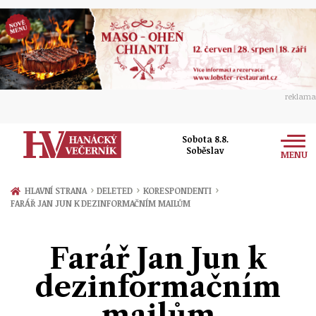
reklama
Sobota 8.8.
Soběslav
MENU
Zprávy
›
›
›
HLAVNÍ STRANA
DELETED
KORESPONDENTI
FARÁŘ JAN JUN K DEZINFORMAČNÍM MAILŮM
Rozhovory
Olomouc
Kultura
Farář Jan Jun k
Politika
Prostějov
Společnost
dezinformačním
Hudba
Ekonomika
Přerov
Sport
mailům
Ženy