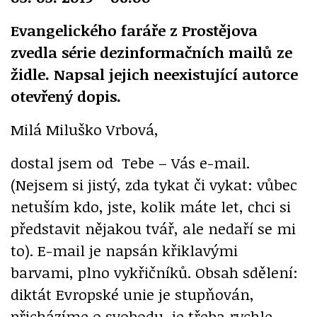
Evangelického faráře z Prostějova
zvedla série dezinformačních mailů ze
židle. Napsal jejich neexistující autorce
otevřený dopis.
Milá Miluško Vrbová,
dostal jsem od Tebe – Vás e-mail.
(Nejsem si jistý, zda tykat či vykat: vůbec
netuším kdo, jste, kolik máte let, chci si
představit nějakou tvář, ale nedaří se mi
to). E-mail je napsán křiklavými
barvami, plno vykřičníků. Obsah sdělení:
diktát Evropské unie je stupňován,
přicházíme o svobodu, je třeba rychle