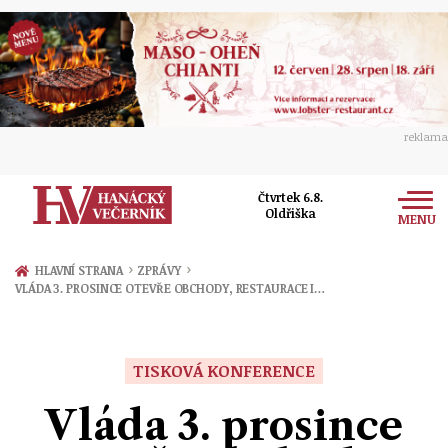
reklama
Čtvrtek 6.8.
Oldřiška
MENU
Zprávy
›
›
HLAVNÍ STRANA
ZPRÁVY
VLÁDA 3. PROSINCE OTEVŘE OBCHODY, RESTAURACE I…
Rozhovory
Olomouc
Kultura
Politika
Prostějov
TISKOVÁ KONFERENCE
Společnost
Hudba
Ekonomika
Vláda 3. prosince
Přerov
Sport
Ženy