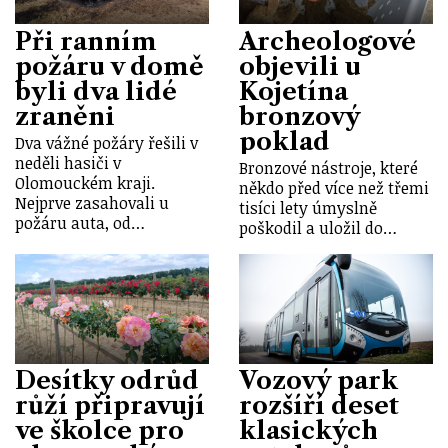
Při ranním
Archeologové
požáru v domě
objevili u
byli dva lidé
Kojetína
zraněni
bronzový
poklad
Dva vážné požáry řešili v
neděli hasiči v
Bronzové nástroje, které
Olomouckém kraji.
někdo před více než třemi
Nejprve zasahovali u
tisíci lety úmyslně
požáru auta, od…
poškodil a uložil do…
Desítky odrůd
Vozový park
růží připravují
rozšíří deset
ve školce pro
klasických