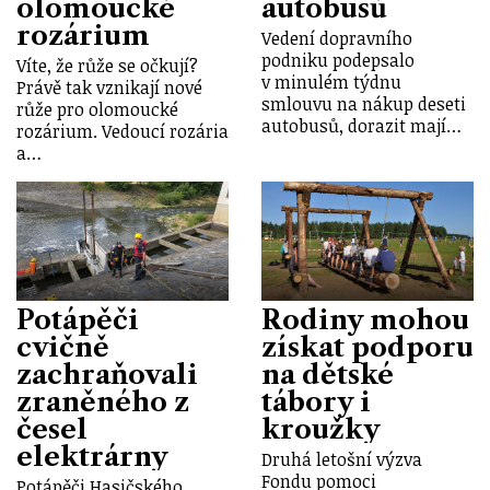
olomoucké
autobusů
rozárium
Vedení dopravního
podniku podepsalo
Víte, že růže se očkují?
v minulém týdnu
Právě tak vznikají nové
smlouvu na nákup deseti
růže pro olomoucké
autobusů, dorazit mají…
rozárium. Vedoucí rozária
a…
Potápěči
Rodiny mohou
cvičně
získat podporu
zachraňovali
na dětské
zraněného z
tábory i
česel
kroužky
elektrárny
Druhá letošní výzva
Fondu pomoci
Potápěči Hasičského