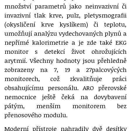
množství parametrů jako neinvazivní či
invazivní tlak krve, pulz, pletysmografii
(okysličení krve kyslíkem) či teplotu,
umožňují analýzu vydechovaných plynů a
nepřímé kalorimetrie a je zde také EKG
monitor s detekcí život ohrožujících
arytmií. Všechny hodnoty jsou přehledně
zobrazeny na 7, 19 a 27palcovýcých
monitorech, což zkvalitňuje práci
obsahujícímu personálu. ARO přerovské
nemocnice ještě čeká na dovybavení
pátým, menším monitorem bez
přenosového modulu.
Moderní přístroje nahradily dvě desítky