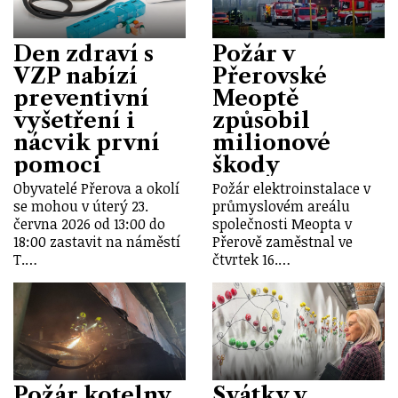
Den zdraví s
Požár v
VZP nabízí
Přerovské
preventivní
Meoptě
vyšetření i
způsobil
nácvik první
milionové
pomoci
škody
Obyvatelé Přerova a okolí
Požár elektroinstalace v
se mohou v úterý 23.
průmyslovém areálu
června 2026 od 13:00 do
společnosti Meopta v
18:00 zastavit na náměstí
Přerově zaměstnal ve
T.…
čtvrtek 16.…
Požár kotelny
Svátky v