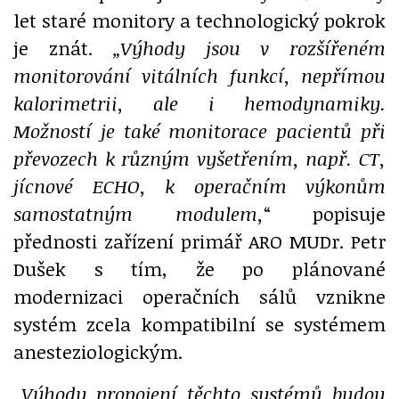
let staré monitory a technologický pokrok
je znát.
„Výhody jsou v rozšířeném
monitorování vitálních funkcí, nepřímou
kalorimetrii, ale i hemodynamiky.
Možností je také monitorace pacientů při
převozech k různým vyšetřením, např. CT,
jícnové ECHO, k operačním výkonům
samostatným modulem,
“ popisuje
přednosti zařízení primář ARO MUDr. Petr
Dušek s tím, že po plánované
modernizaci operačních sálů vznikne
systém zcela kompatibilní se systémem
anesteziologickým.
„Výhody propojení těchto systémů budou