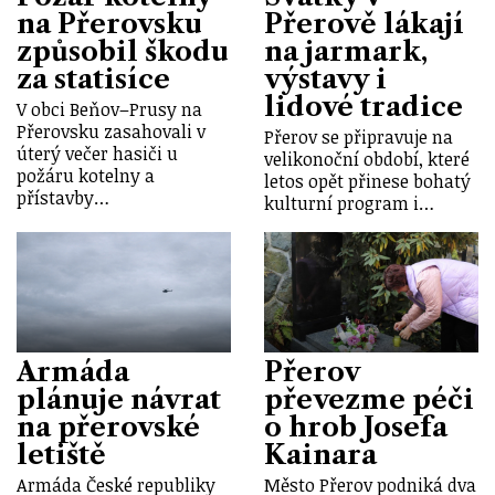
na Přerovsku
Přerově lákají
způsobil škodu
na jarmark,
za statisíce
výstavy i
lidové tradice
V obci Beňov–Prusy na
Přerovsku zasahovali v
Přerov se připravuje na
úterý večer hasiči u
velikonoční období, které
požáru kotelny a
letos opět přinese bohatý
přístavby…
kulturní program i…
Armáda
Přerov
plánuje návrat
převezme péči
na přerovské
o hrob Josefa
letiště
Kainara
Armáda České republiky
Město Přerov podniká dva