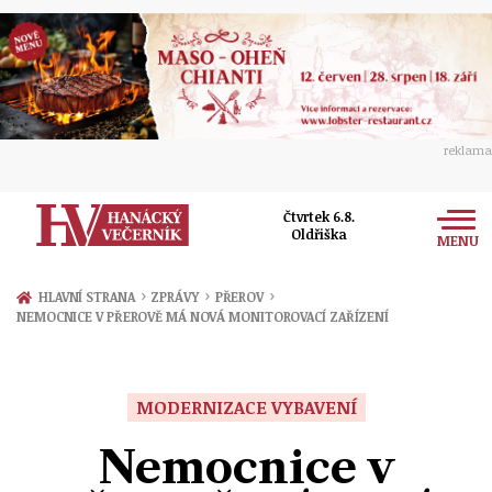
reklama
Čtvrtek 6.8.
Oldřiška
MENU
Zprávy
›
›
›
HLAVNÍ STRANA
ZPRÁVY
PŘEROV
NEMOCNICE V PŘEROVĚ MÁ NOVÁ MONITOROVACÍ ZAŘÍZENÍ
Rozhovory
Olomouc
Kultura
Politika
Prostějov
MODERNIZACE VYBAVENÍ
Společnost
Hudba
Ekonomika
Nemocnice v
Přerov
Sport
Ženy