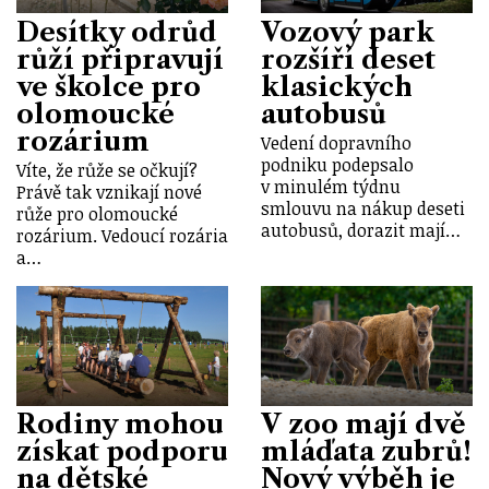
Desítky odrůd
Vozový park
růží připravují
rozšíří deset
ve školce pro
klasických
olomoucké
autobusů
rozárium
Vedení dopravního
podniku podepsalo
Víte, že růže se očkují?
v minulém týdnu
Právě tak vznikají nové
smlouvu na nákup deseti
růže pro olomoucké
autobusů, dorazit mají…
rozárium. Vedoucí rozária
a…
Rodiny mohou
V zoo mají dvě
získat podporu
mláďata zubrů!
na dětské
Nový výběh je