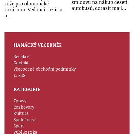
smlouvu na nákup deseti
růže pro olomoucké
autobusů, dorazit mají…
rozárium. Vedoucí rozária
a…
HANÁCKÝ VEČERNÍK
Redakce
Kontakt
Všeobecné obchodní podmínky
RSS
KATEGORIE
Zprávy
Rozhovory
Kultura
Společnost
Sport
Publicistika