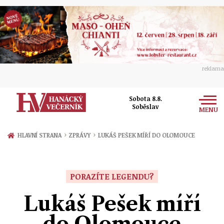
reklama
Sobota 8.8.
Soběslav
MENU
Zprávy
›
›
HLAVNÍ STRANA
ZPRÁVY
LUKÁŠ PEŠEK MÍŘÍ DO OLOMOUCE
Rozhovory
Olomouc
Kultura
PORAZÍTE LEGENDU?
Politika
Prostějov
Společnost
Lukáš Pešek míří
Hudba
Ekonomika
Přerov
Sport
do Olomouce
Ženy