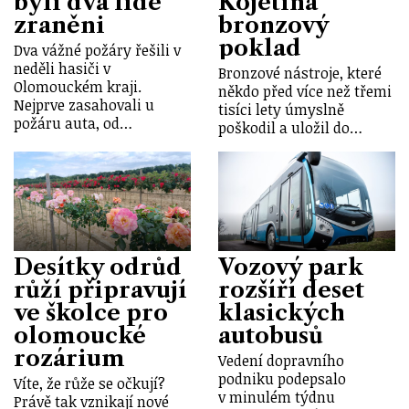
byli dva lidé
Kojetína
zraněni
bronzový
poklad
Dva vážné požáry řešili v
neděli hasiči v
Bronzové nástroje, které
Olomouckém kraji.
někdo před více než třemi
Nejprve zasahovali u
tisíci lety úmyslně
požáru auta, od…
poškodil a uložil do…
Desítky odrůd
Vozový park
růží připravují
rozšíří deset
ve školce pro
klasických
olomoucké
autobusů
rozárium
Vedení dopravního
podniku podepsalo
Víte, že růže se očkují?
v minulém týdnu
Právě tak vznikají nové