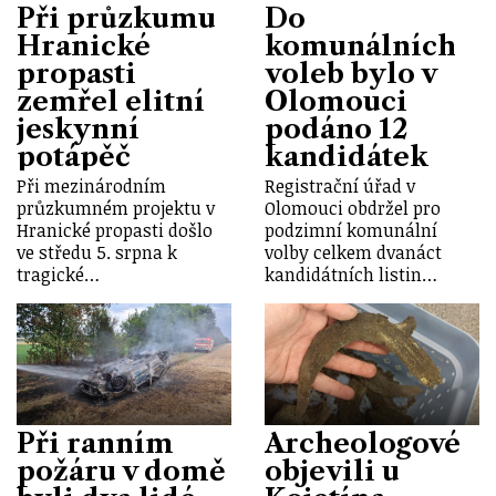
Při průzkumu
Do
Hranické
komunálních
propasti
voleb bylo v
zemřel elitní
Olomouci
jeskynní
podáno 12
potápěč
kandidátek
Při mezinárodním
Registrační úřad v
průzkumném projektu v
Olomouci obdržel pro
Hranické propasti došlo
podzimní komunální
ve středu 5. srpna k
volby celkem dvanáct
tragické…
kandidátních listin…
Při ranním
Archeologové
požáru v domě
objevili u