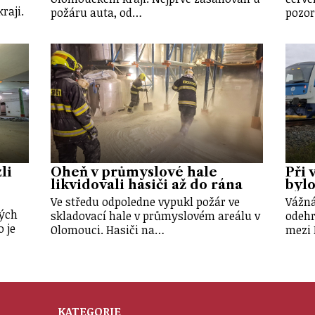
raji.
požáru auta, od…
pozor
li
Oheň v průmyslové hale
Při 
likvidovali hasiči až do rána
bylo
Ve středu odpoledne vypukl požár ve
Vážná
ých
skladovací hale v průmyslovém areálu v
odehr
o je
Olomouci. Hasiči na…
mezi 
KATEGORIE