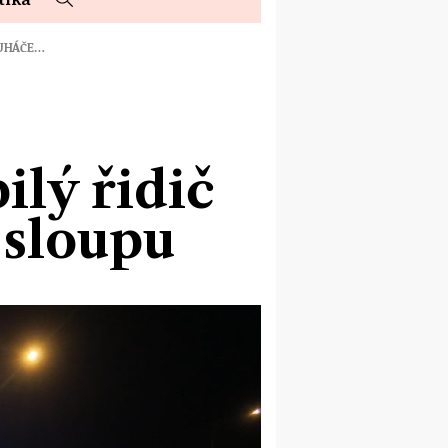
RUHÁČE…
ilý řidič
 sloupu