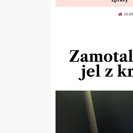
HLAV
Zamotala
jel z 