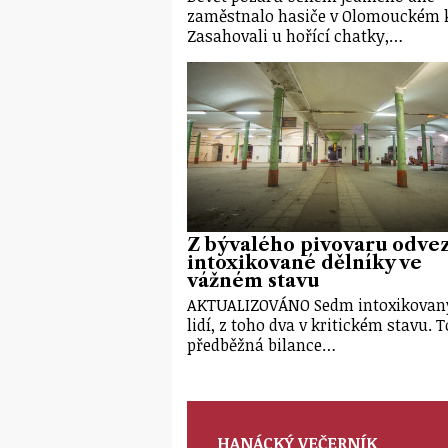
zaměstnalo hasiče v Olomouckém k
Zasahovali u hořící chatky,…
Z bývalého pivovaru odvez
intoxikované dělníky ve
vážném stavu
AKTUALIZOVÁNO Sedm intoxikovan
lidí, z toho dva v kritickém stavu. T
předběžná bilance…
HANÁCKÝ VEČERNÍK