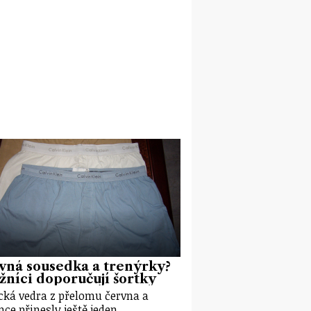
vná sousedka a trenýrky?
žníci doporučují šortky
cká vedra z přelomu června a
nce přinesly ještě jeden