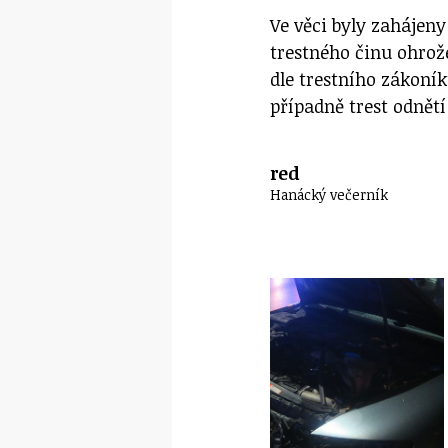
Ve věci byly zahájeny
trestného činu ohrože
dle trestního zákoník
případně trest odnětí
red
Hanácký večerník