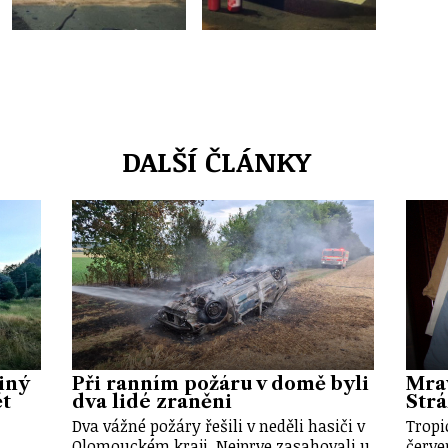
DALŠÍ ČLÁNKY
iný
Při ranním požáru v domě byli
Mra
ět
dva lidé zraněni
Strá
Dva vážné požáry řešili v neděli hasiči v
Tropi
Olomouckém kraji. Nejprve zasahovali u
červe