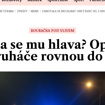
›
›
›
NÍ STRANA
ZPRÁVY
KRIMI
ZAMOTALA SE MU HLAVA? OPILÝ ŘIDIČ JEL Z K
BOURAČKA POD VLIVEM
 se mu hlava? Op
kruháče rovnou do