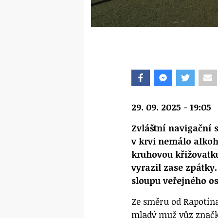
29. 09. 2025 - 19:05
Zvláštní navigační 
v krvi nemálo alkoh
kruhovou křižovatku
vyrazil zase zpátky.
sloupu veřejného o
Ze směru od Rapotína 
mladý muž vůz značk