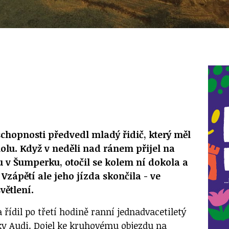
schopnosti předvedl mladý řidič, který měl
olu. Když v neděli nad ránem přijel na
 v Šumperku, otočil se kolem ní dokola a
 Vzápětí ale jeho jízda skončila - ve
světlení.
řídil po třetí hodině ranní jednadvacetiletý
y Audi. Dojel ke kruhovému objezdu na