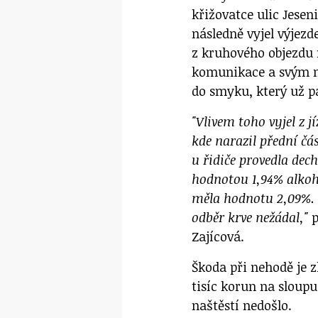
křižovatce ulic Jesen
následně vyjel výjezd
z kruhového objezdu n
komunikace a svým m
do smyku, který už p
"Vlivem toho vyjel z 
kde narazil přední čá
u řidiče provedla dec
hodnotou 1,94% alkoh
měla hodnotu 2,09%. 
odběr krve nežádal,"
p
Zajícová.
Škoda při nehodě je z
tisíc korun na sloupu
naštěstí nedošlo.