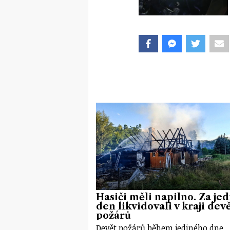
Hasiči měli napilno. Za jed
den likvidovali v kraji dev
požárů
Devět požárů během jediného dne