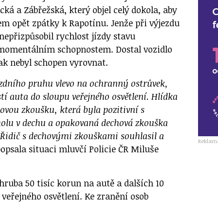
ická a Zábřežská, který objel celý dokola, aby
em opět zpátky k Rapotínu. Jenže při výjezdu
epřizpůsobil rychlost jízdy stavu
omentálním schopnostem. Dostal vozidlo
ak nebyl schopen vyrovnat.
jízdního pruhu vlevo na ochranný ostrůvek,
stí auta do sloupu veřejného osvětlení. Hlídka
hovou zkoušku, která byla pozitivní s
olu v dechu a opakovaná dechová zkouška
Řidič s dechovými zkouškami souhlasil a
Reklam
opsala situaci mluvčí Policie ČR Miluše
hruba 50 tisíc korun na autě a dalších 10
 veřejného osvětlení. Ke zranění osob