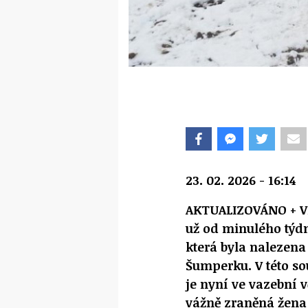
23. 02. 2026 - 16:14
AKTUALIZOVÁNO + VI
už od minulého týd
která byla nalezena 
Šumperku. V této sou
je nyní ve vazební v
vážně zraněná žena