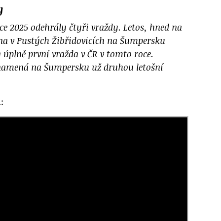
y
e 2025 odehrály čtyři vraždy. Letos, hned na
na v Pustých Žibřidovicích na Šumpersku
a úplně první vražda v ČR v tomto roce.
znamená na Šumpersku už druhou letošní
a
: