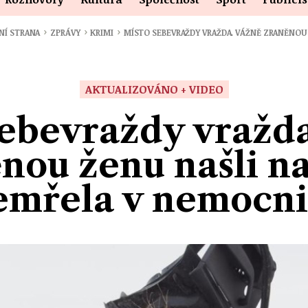
›
›
›
NÍ STRANA
ZPRÁVY
KRIMI
MÍSTO SEBEVRAŽDY VRAŽDA. VÁŽNĚ ZRANĚNO
AKTUALIZOVÁNO + VIDEO
sebevraždy vražda
nou ženu našli na 
emřela v nemocni