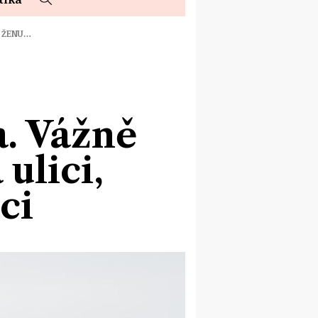
U ŽENU…
. Vážně
ulici,
ci