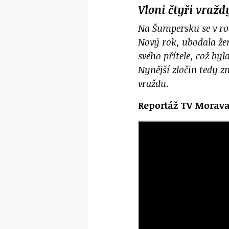
Vloni čtyři vražd
Na Šumpersku se v roc
Nový rok, ubodala že
svého přítele, což byl
Nynější zločin tedy 
vraždu.
Reportáž TV Morav