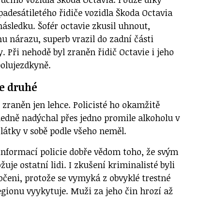
padesátiletého řidiče vozidla Škoda Octavia
ásledku. Šofér octavie zkusil uhnout,
u nárazu, superb vrazil do zadní části
. Při nehodě byl zraněn řidič Octavie i jeho
polujezdkyně.
je druhé
 zraněn jen lehce. Policisté ho okamžitě
ledně nadýchal přes jedno promile alkoholu v
látky v sobě podle všeho neměl.
 informací policie dobře vědom toho, že svým
je ostatní lidi. I zkušení kriminalisté byli
čeni, protože se vymyká z obvyklé trestné
regionu vyykytuje. Muži za jeho čin hrozí až