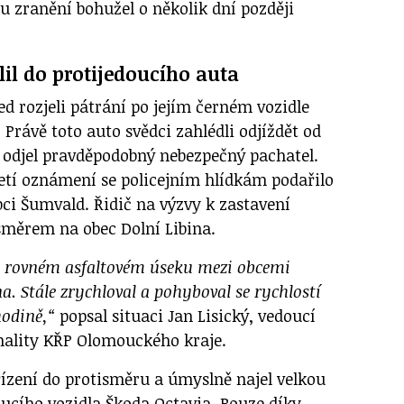
 zranění bohužel o několik dní později
il do protijedoucího auta
ed rozjeli pátrání po jejím černém vozidle
Právě toto auto svědci zahlédli odjíždět od
odjel pravděpodobný nebezpečný pachatel.
jetí oznámení se policejním hlídkám podařilo
bci Šumvald. Řidič na výzvy k zastavení
 směrem na obec Dolní Libina.
m rovném asfaltovém úseku mezi obcemi
a. Stále zrychloval a pohyboval se rychlostí
hodině,“
popsal situaci Jan Lisický, vedoucí
nality KŘP Olomouckého kraje.
řízení do protisměru a úmyslně najel velkou
oucího vozidla Škoda Octavia. Pouze díky