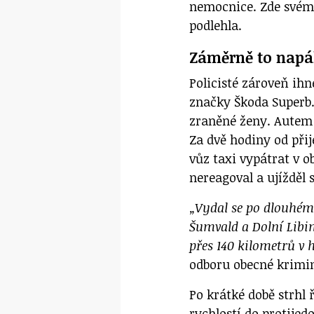
nemocnice. Zde svému
podlehla.
Záměrně to napál
Policisté zároveň ihn
značky Škoda Superb. 
zraněné ženy. Autem 
Za dvě hodiny od při
vůz taxi vypátrat v o
nereagoval a ujížděl
„Vydal se po dlouhé
Šumvald a Dolní Libin
přes 140 kilometrů v 
odboru obecné krimi
Po krátké době strhl 
rychlostí do protijed