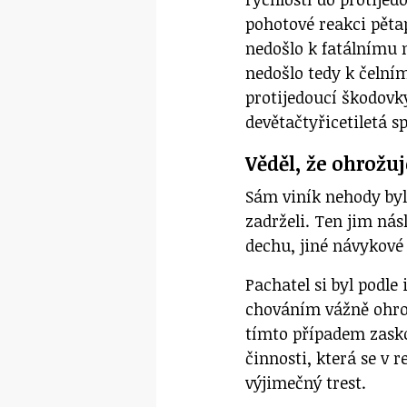
pohotové reakci pěta
nedošlo k fatálnímu n
nedošlo tedy k čelním
protijedoucí škodovky
devětačtyřicetiletá s
Věděl, že ohrožu
Sám viník nehody byl
zadrželi. Ten jim nás
dechu, jiné návykové 
Pachatel si byl podle
chováním vážně ohrožu
tímto případem zasko
činnosti, která se v 
výjimečný trest.