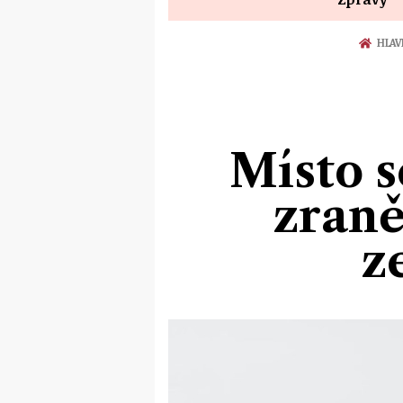
HLAV
Místo 
zraně
z