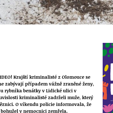
DEO! Krajští kriminalisté z Olomouce se
ne zabývají případem vážně zraněné ženy,
u rybníka benátky v Lidické ulici v
vislosti kriminalisté zadrželi muže, který
ěznici. O víkendu policie informovala, že
 bohužel v nemocnici zemřela.