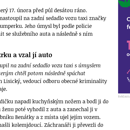
erý 17. února před půl desátou ráno.
nastoupil na zadní sedadlo vozu taxi značky
Šumperku. Jeho úmysl byl podle policie
t se služebního auta a následně s ním
rku a vzal jí auto
pil na zadní sedadlo vozu taxi s úmyslem
kterým chtěl potom následně spáchat
n Lisický
, vedoucí odboru obecné kriminality
je.
Reklam
idičku napadl kuchyňským nožem a bodl ji do
ženu poté vyhodil z auta a zanechal ji v
rybníku Benátky a z místa ujel jejím vozem.
ašli kolemjdoucí. Záchranáři ji převezli do