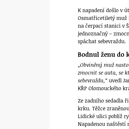
K napadení došlo v út
Osmatřicetiletý muž 
na čerpací stanici v 
jednoznačný – zmocni
spáchat sebevraždu.
Bodnul ženu do k
„Obviněný muž nastou
zmocnit se auta, se 
sebevraždu,“
uvedl
Ja
KŘP Olomouckého kra
Ze zadního sedadla ř
krku. Těžce zraněnou 
Lidické ulici poblíž 
Napadenou naštěstí n