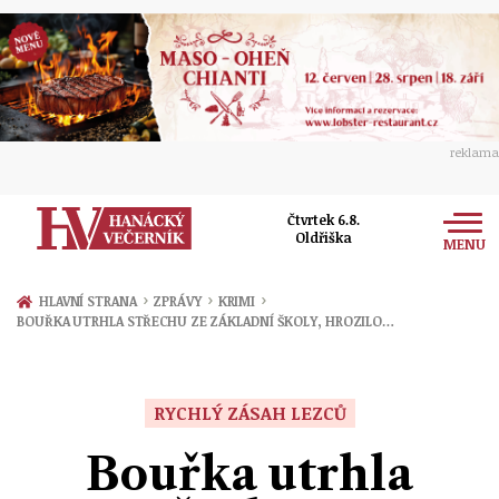
reklama
Čtvrtek 6.8.
Oldřiška
MENU
Zprávy
›
›
›
HLAVNÍ STRANA
ZPRÁVY
KRIMI
BOUŘKA UTRHLA STŘECHU ZE ZÁKLADNÍ ŠKOLY, HROZILO…
Rozhovory
Olomouc
Kultura
Politika
Prostějov
RYCHLÝ ZÁSAH LEZCŮ
Společnost
Hudba
Ekonomika
Bouřka utrhla
Přerov
Sport
Ženy