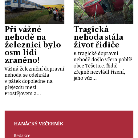
Při vážné
Tragická
nehodě na
nehoda stála
železnici bylo
život řidiče
osm lidí
K tragické dopravní
zraněno!
nehodě došlo včera poblíž
obce Těšetice. Řidič
Vážná železniční dopravní
zřejmě nezvládl řízení,
nehoda se odehrála
jeho vůz…
v pátek dopoledne na
přejezdu mezi
Prostějovem a…
HANÁCKÝ VEČERNÍK
Redakce