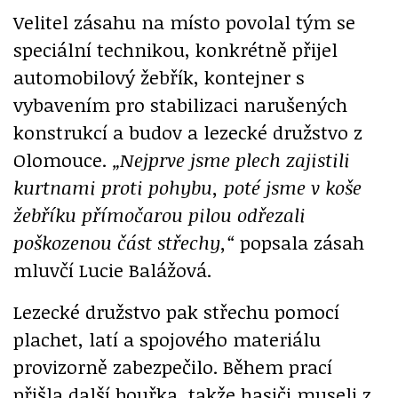
Velitel zásahu na místo povolal tým se
speciální technikou, konkrétně přijel
automobilový žebřík, kontejner s
vybavením pro stabilizaci narušených
konstrukcí a budov a lezecké družstvo z
Olomouce.
„Nejprve jsme plech zajistili
kurtnami proti pohybu, poté jsme v koše
žebříku přímočarou pilou odřezali
poškozenou část střechy,“
popsala zásah
mluvčí Lucie Balážová.
Lezecké družstvo pak střechu pomocí
plachet, latí a spojového materiálu
provizorně zabezpečilo. Během prací
přišla další bouřka, takže hasiči museli z