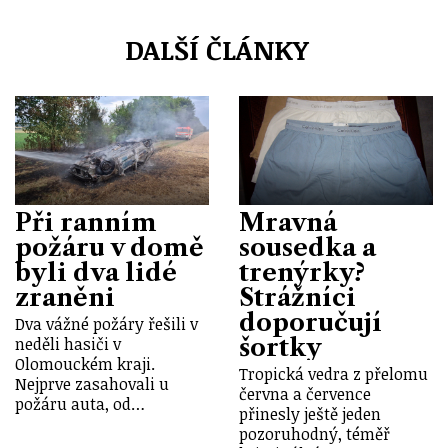
DALŠÍ ČLÁNKY
Při ranním
Mravná
požáru v domě
sousedka a
byli dva lidé
trenýrky?
zraněni
Strážníci
doporučují
Dva vážné požáry řešili v
šortky
neděli hasiči v
Olomouckém kraji.
Tropická vedra z přelomu
Nejprve zasahovali u
června a července
požáru auta, od…
přinesly ještě jeden
pozoruhodný, téměř