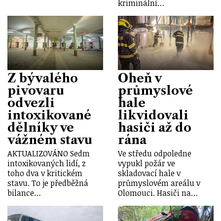
kriminální…
Z bývalého
Oheň v
pivovaru
průmyslové
odvezli
hale
intoxikované
likvidovali
dělníky ve
hasiči až do
vážném stavu
rána
AKTUALIZOVÁNO Sedm
Ve středu odpoledne
intoxikovaných lidí, z
vypukl požár ve
toho dva v kritickém
skladovací hale v
stavu. To je předběžná
průmyslovém areálu v
bilance…
Olomouci. Hasiči na…