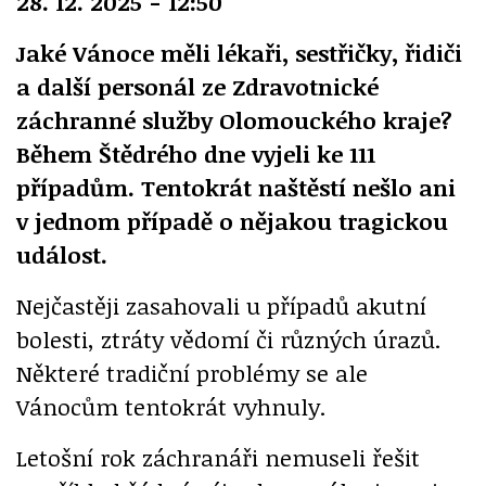
28. 12. 2025 - 12:50
Jaké Vánoce měli lékaři, sestřičky, řidiči
a další personál ze Zdravotnické
záchranné služby Olomouckého kraje?
Během Štědrého dne vyjeli ke 111
případům. Tentokrát naštěstí nešlo ani
v jednom případě o nějakou tragickou
událost.
Nejčastěji zasahovali u případů akutní
bolesti, ztráty vědomí či různých úrazů.
Některé tradiční problémy se ale
Vánocům tentokrát vyhnuly.
Letošní rok záchranáři nemuseli řešit