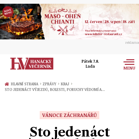
reklama
Pátek 7.8.
Lada
MENU
Zprávy
›
›
›
HLAVNÍ STRANA
ZPRÁVY
KRAJ
STO JEDENÁCT VÝJEZDŮ, BOLESTI, PORUCHY VĚDOMÍ A…
Rozhovory
Olomouc
Kultura
Politika
Prostějov
VÁNOCE ZÁCHRANÁŘŮ
Společnost
Hudba
Ekonomika
Sto jedenáct
Přerov
Sport
Ženy