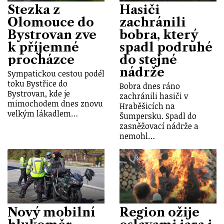
Stezka z
Hasiči
Olomouce do
zachránili
Bystrovan zve
bobra, který
k příjemné
spadl podruhé
procházce
do stejné
nádrže
Sympatickou cestou podél
toku Bystřice do
Bobra dnes ráno
Bystrovan, kde je
zachránili hasiči v
mimochodem dnes znovu
Hraběšicích na
velkým lákadlem…
Šumpersku. Spadl do
zasněžovací nádrže a
nemohl…
Nový mobilní
Region ožije