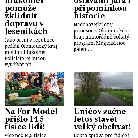
hlukoměr
oslavami jara i
pomůže
připomínkou
zklidnit
historie
dopravu v
Nadcházející dny
Jeseníkách
přinesou v Olomouckém
kraji mimořádně bohatý
Jako první v republice
program. Magická noc
pořídil Olomoucký kraj
pálení…
mobilní hlukoměr.
Policisté jej budou
využívat při…
Na For Model
Uničov začne
přišlo 14,5
letos stavět
tisíce lidí!
velký obchvat!
Více než 14,5 tisíce
Dobrá zpráva pro řidiče i