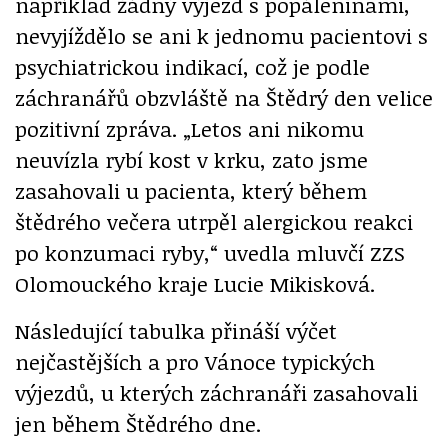
například žádný výjezd s popáleninami,
nevyjíždělo se ani k jednomu pacientovi s
psychiatrickou indikací, což je podle
záchranářů obzvláště na Štědrý den velice
pozitivní zpráva. „Letos ani nikomu
neuvízla rybí kost v krku, zato jsme
zasahovali u pacienta, který během
štědrého večera utrpěl alergickou reakci
po konzumaci ryby,“ uvedla mluvčí ZZS
Olomouckého kraje Lucie Mikisková.
Následující tabulka přináší výčet
nejčastějších a pro Vánoce typických
výjezdů, u kterých záchranáři zasahovali
jen během Štědrého dne.