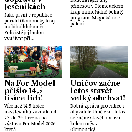
Jeseníkách
přinesou v Olomouckém
kraji mimořádně bohatý
Jako první v republice
program. Magická noc
pořídil Olomoucký kraj
pálení…
mobilní hlukoměr.
Policisté jej budou
využívat při…
Na For Model
Uničov začne
přišlo 14,5
letos stavět
tisíce lidí!
velký obchvat!
Více než 14,5 tisíce
Dobrá zpráva pro řidiče i
návštěvníků zavítalo od
obyvatele Uničova - letos
27. do 29. března na
se začne stavět obchvat
výstavu For Model 2026,
kolem města.
která…
Olomoucký…