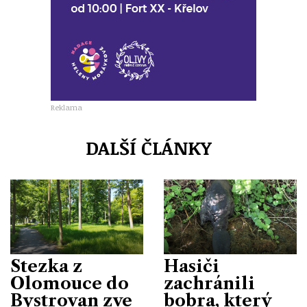
Reklama
DALŠÍ ČLÁNKY
Stezka z
Hasiči
Olomouce do
zachránili
Bystrovan zve
bobra, který