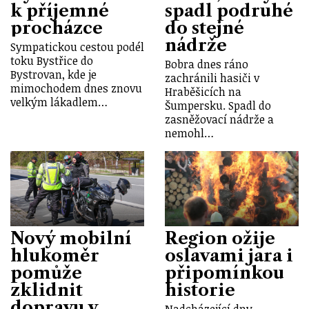
k příjemné
spadl podruhé
procházce
do stejné
nádrže
Sympatickou cestou podél
toku Bystřice do
Bobra dnes ráno
Bystrovan, kde je
zachránili hasiči v
mimochodem dnes znovu
Hraběšicích na
velkým lákadlem…
Šumpersku. Spadl do
zasněžovací nádrže a
nemohl…
Nový mobilní
Region ožije
hlukoměr
oslavami jara i
pomůže
připomínkou
zklidnit
historie
dopravu v
Nadcházející dny