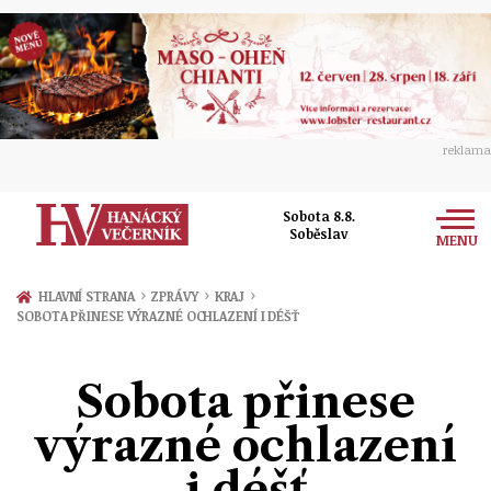
reklama
Sobota 8.8.
Soběslav
MENU
Zprávy
›
›
›
HLAVNÍ STRANA
ZPRÁVY
KRAJ
SOBOTA PŘINESE VÝRAZNÉ OCHLAZENÍ I DÉŠŤ
Rozhovory
Olomouc
Kultura
Sobota přinese
Politika
Prostějov
Společnost
výrazné ochlazení
Hudba
Ekonomika
Přerov
Sport
i déšť
Ženy