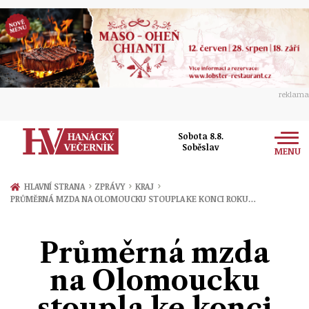
reklama
Sobota 8.8.
Soběslav
MENU
Zprávy
›
›
›
HLAVNÍ STRANA
ZPRÁVY
KRAJ
PRŮMĚRNÁ MZDA NA OLOMOUCKU STOUPLA KE KONCI ROKU…
Rozhovory
Olomouc
Kultura
Průměrná mzda
Politika
Prostějov
Společnost
na Olomoucku
Hudba
Ekonomika
Přerov
Sport
stoupla ke konci
Ženy