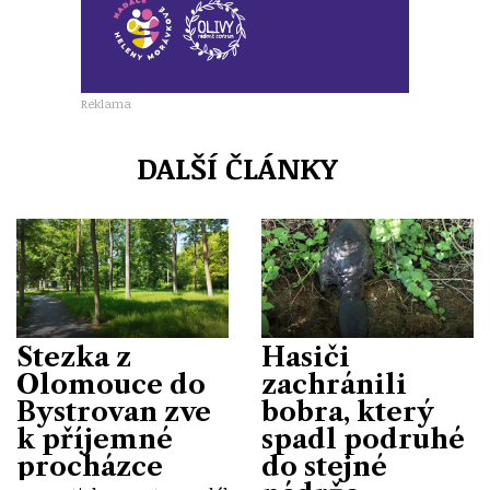
Reklama
DALŠÍ ČLÁNKY
Stezka z
Hasiči
Olomouce do
zachránili
Bystrovan zve
bobra, který
k příjemné
spadl podruhé
procházce
do stejné