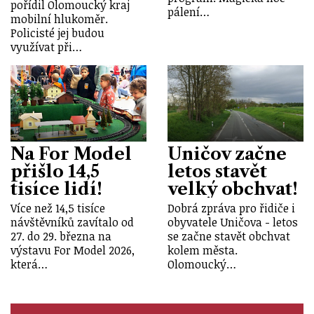
pořídil Olomoucký kraj
pálení…
mobilní hlukoměr.
Policisté jej budou
využívat při…
Na For Model
Uničov začne
přišlo 14,5
letos stavět
tisíce lidí!
velký obchvat!
Více než 14,5 tisíce
Dobrá zpráva pro řidiče i
návštěvníků zavítalo od
obyvatele Uničova - letos
27. do 29. března na
se začne stavět obchvat
výstavu For Model 2026,
kolem města.
která…
Olomoucký…