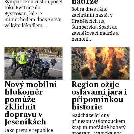
nádrže
Sympatickou cestou podél
toku Bystřice do
Bobra dnes ráno
Bystrovan, kde je
zachránili hasiči v
mimochodem dnes znovu
Hraběšicích na
velkým lákadlem…
Šumpersku. Spadl do
zasněžovací nádrže a
nemohl…
Nový mobilní
Region ožije
hlukoměr
oslavami jara i
pomůže
připomínkou
zklidnit
historie
dopravu v
Nadcházející dny
Jeseníkách
přinesou v Olomouckém
kraji mimořádně bohatý
Jako první v republice
program. Magická noc