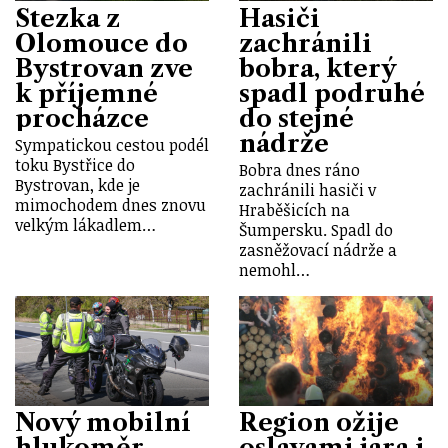
Stezka z
Hasiči
Olomouce do
zachránili
Bystrovan zve
bobra, který
k příjemné
spadl podruhé
procházce
do stejné
nádrže
Sympatickou cestou podél
toku Bystřice do
Bobra dnes ráno
Bystrovan, kde je
zachránili hasiči v
mimochodem dnes znovu
Hraběšicích na
velkým lákadlem…
Šumpersku. Spadl do
zasněžovací nádrže a
nemohl…
Nový mobilní
Region ožije
hlukoměr
oslavami jara i