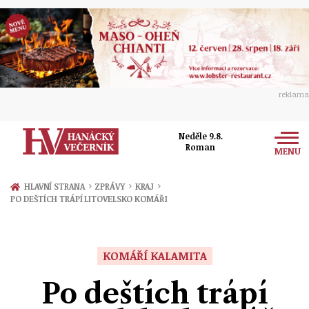
reklama
Neděle 9.8.
Roman
MENU
Zprávy
›
›
›
HLAVNÍ STRANA
ZPRÁVY
KRAJ
PO DEŠTÍCH TRÁPÍ LITOVELSKO KOMÁŘI
Rozhovory
Olomouc
Kultura
Politika
Prostějov
KOMÁŘÍ KALAMITA
Společnost
Hudba
Ekonomika
Po deštích trápí
Přerov
Sport
Ženy