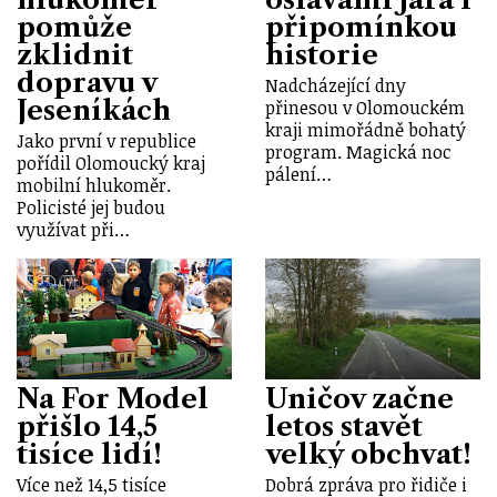
pomůže
připomínkou
zklidnit
historie
dopravu v
Nadcházející dny
Jeseníkách
přinesou v Olomouckém
kraji mimořádně bohatý
Jako první v republice
program. Magická noc
pořídil Olomoucký kraj
pálení…
mobilní hlukoměr.
Policisté jej budou
využívat při…
Na For Model
Uničov začne
přišlo 14,5
letos stavět
tisíce lidí!
velký obchvat!
Více než 14,5 tisíce
Dobrá zpráva pro řidiče i