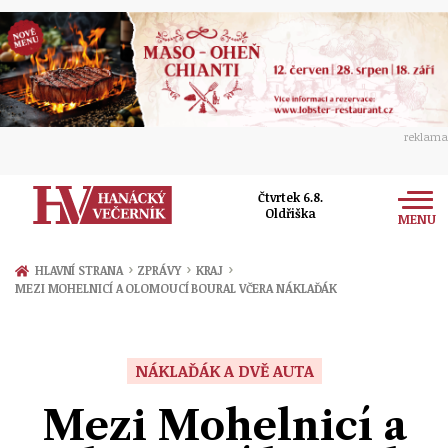
reklama
Čtvrtek 6.8.
Oldřiška
MENU
Zprávy
›
›
›
HLAVNÍ STRANA
ZPRÁVY
KRAJ
MEZI MOHELNICÍ A OLOMOUCÍ BOURAL VČERA NÁKLAĎÁK
Rozhovory
Olomouc
Kultura
Politika
Prostějov
NÁKLAĎÁK A DVĚ AUTA
Společnost
Hudba
Ekonomika
Mezi Mohelnicí a
Přerov
Sport
Ženy