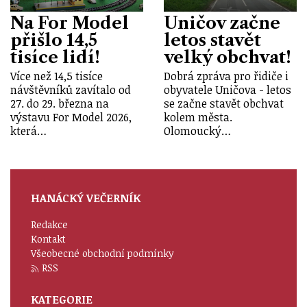
Na For Model
Uničov začne
přišlo 14,5
letos stavět
tisíce lidí!
velký obchvat!
Více než 14,5 tisíce
Dobrá zpráva pro řidiče i
návštěvníků zavítalo od
obyvatele Uničova - letos
27. do 29. března na
se začne stavět obchvat
výstavu For Model 2026,
kolem města.
která…
Olomoucký…
HANÁCKÝ VEČERNÍK
Redakce
Kontakt
Všeobecné obchodní podmínky
RSS
KATEGORIE