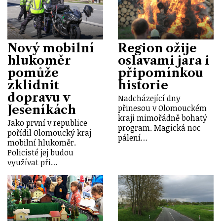
Nový mobilní
Region ožije
hlukoměr
oslavami jara i
pomůže
připomínkou
zklidnit
historie
dopravu v
Nadcházející dny
Jeseníkách
přinesou v Olomouckém
kraji mimořádně bohatý
Jako první v republice
program. Magická noc
pořídil Olomoucký kraj
pálení…
mobilní hlukoměr.
Policisté jej budou
využívat při…