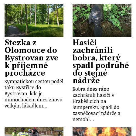
Stezka z
Hasiči
Olomouce do
zachránili
Bystrovan zve
bobra, který
k příjemné
spadl podruhé
procházce
do stejné
nádrže
Sympatickou cestou podél
toku Bystřice do
Bobra dnes ráno
Bystrovan, kde je
zachránili hasiči v
mimochodem dnes znovu
Hraběšicích na
velkým lákadlem…
Šumpersku. Spadl do
zasněžovací nádrže a
nemohl…