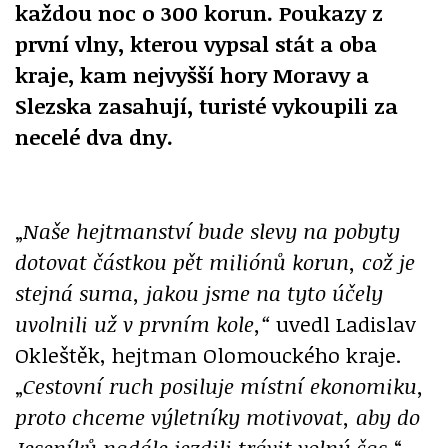
každou noc o 300 korun. Poukazy z
první vlny, kterou vypsal stát a oba
kraje, kam nejvyšší hory Moravy a
Slezska zasahují, turisté vykoupili za
necelé dva dny.
„
Naše hejtmanství bude slevy na pobyty
dotovat částkou pět miliónů korun, což je
stejná suma, jakou jsme na tyto účely
uvolnili už v prvním kole,“
uvedl Ladislav
Okleštěk, hejtman Olomouckého kraje.
„
Cestovní ruch posiluje místní ekonomiku,
proto chceme výletníky motivovat, aby do
Jeseníků nadále jezdili trávit volný čas,
“