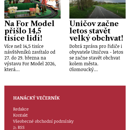
Na For Model
Uničov začne
přišlo 14,5
letos stavět
tisíce lidí!
velký obchvat!
Více než 14,5 tisíce
Dobrá zpráva pro řidiče i
návštěvníků zavítalo od
obyvatele Uničova - letos
27. do 29. března na
se začne stavět obchvat
výstavu For Model 2026,
kolem města.
která…
Olomoucký…
HANÁCKÝ VEČERNÍK
Redakce
Kontakt
Všeobecné obchodní podmínky
RSS