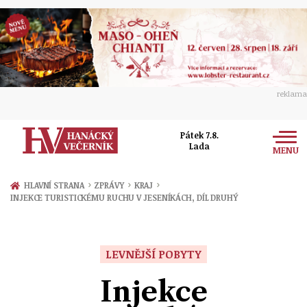
reklama
Pátek 7.8.
Lada
MENU
Zprávy
›
›
›
HLAVNÍ STRANA
ZPRÁVY
KRAJ
INJEKCE TURISTICKÉMU RUCHU V JESENÍKÁCH, DÍL DRUHÝ
Rozhovory
Olomouc
Kultura
Politika
Prostějov
LEVNĚJŠÍ POBYTY
Společnost
Hudba
Ekonomika
Injekce
Přerov
Sport
Ženy