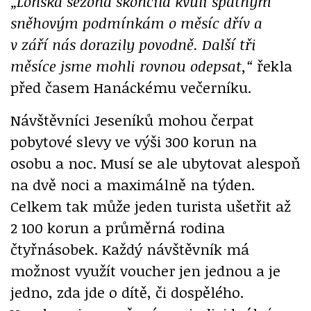
„Loňská sezóna skončila kvůli špatným
sněhovým podmínkám o měsíc dřív a
v září nás dorazily povodně. Další tři
měsíce jsme mohli rovnou odepsat,“
řekla
před časem Hanáckému večerníku.
Návštěvníci Jeseníků mohou čerpat
pobytové slevy ve výši 300 korun na
osobu a noc. Musí se ale ubytovat alespoň
na dvě noci a maximálně na týden.
Celkem tak může jeden turista ušetřit až
2 100 korun a průměrná rodina
čtyřnásobek. Každý návštěvník má
možnost využít voucher jen jednou a je
jedno, zda jde o dítě, či dospělého.