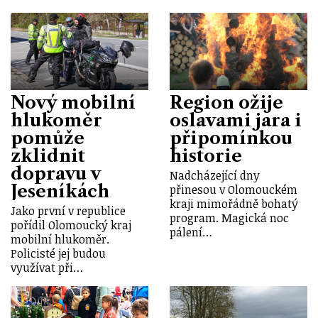
Nový mobilní
Region ožije
hlukoměr
oslavami jara i
pomůže
připomínkou
zklidnit
historie
dopravu v
Nadcházející dny
Jeseníkách
přinesou v Olomouckém
kraji mimořádně bohatý
Jako první v republice
program. Magická noc
pořídil Olomoucký kraj
pálení…
mobilní hlukoměr.
Policisté jej budou
využívat při…