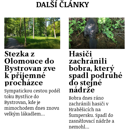
DALŠÍ ČLÁNKY
Stezka z
Hasiči
Olomouce do
zachránili
Bystrovan zve
bobra, který
k příjemné
spadl podruhé
procházce
do stejné
nádrže
Sympatickou cestou podél
toku Bystřice do
Bobra dnes ráno
Bystrovan, kde je
zachránili hasiči v
mimochodem dnes znovu
Hraběšicích na
velkým lákadlem…
Šumpersku. Spadl do
zasněžovací nádrže a
nemohl…