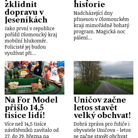
zklidnit
historie
dopravu v
Nadcházející dny
Jeseníkách
přinesou v Olomouckém
kraji mimořádně bohatý
Jako první v republice
program. Magická noc
pořídil Olomoucký kraj
pálení…
mobilní hlukoměr.
Policisté jej budou
využívat při…
Na For Model
Uničov začne
přišlo 14,5
letos stavět
tisíce lidí!
velký obchvat!
Více než 14,5 tisíce
Dobrá zpráva pro řidiče i
návštěvníků zavítalo od
obyvatele Uničova - letos
27. do 29. března na
se začne stavět obchvat