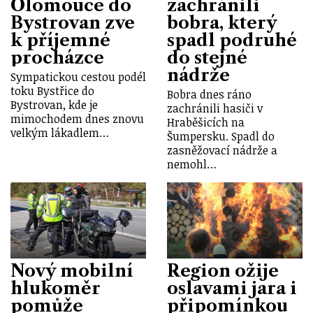
Olomouce do
zachránili
Bystrovan zve
bobra, který
k příjemné
spadl podruhé
procházce
do stejné
nádrže
Sympatickou cestou podél
toku Bystřice do
Bobra dnes ráno
Bystrovan, kde je
zachránili hasiči v
mimochodem dnes znovu
Hraběšicích na
velkým lákadlem…
Šumpersku. Spadl do
zasněžovací nádrže a
nemohl…
Nový mobilní
Region ožije
hlukoměr
oslavami jara i
pomůže
připomínkou