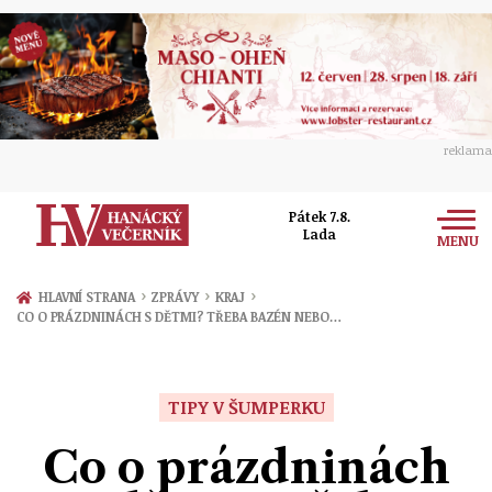
reklama
Pátek 7.8.
Lada
MENU
Zprávy
›
›
›
HLAVNÍ STRANA
ZPRÁVY
KRAJ
CO O PRÁZDNINÁCH S DĚTMI? TŘEBA BAZÉN NEBO…
Rozhovory
Olomouc
Kultura
Politika
Prostějov
TIPY V ŠUMPERKU
Společnost
Hudba
Ekonomika
Co o prázdninách
Přerov
Sport
Ženy