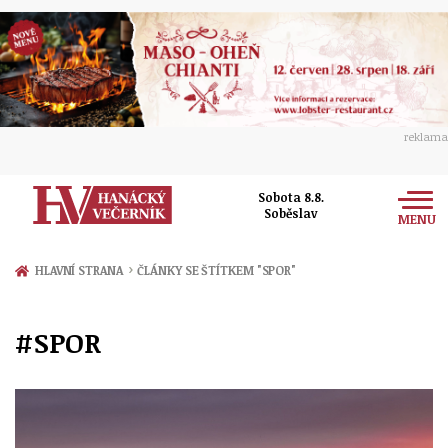
reklama
Sobota 8.8.
Soběslav
MENU
Zprávy
›
HLAVNÍ STRANA
ČLÁNKY SE ŠTÍTKEM "SPOR"
Rozhovory
Olomouc
#SPOR
Kultura
Politika
Prostějov
Společnost
Hudba
Ekonomika
Přerov
Sport
Ženy