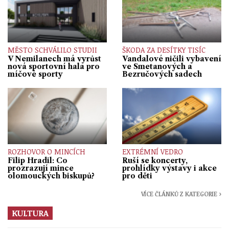
MĚSTO SCHVÁLILO STUDII
ŠKODA ZA DESÍTKY TISÍC
V Nemilanech má vyrůst
Vandalové ničili vybavení
nová sportovní hala pro
ve Smetanových a
míčové sporty
Bezručových sadech
ROZHOVOR O MINCÍCH
EXTRÉMNÍ VEDRO
Filip Hradil: Co
Ruší se koncerty,
prozrazují mince
prohlídky výstavy i akce
olomouckých biskupů?
pro děti
VÍCE ČLÁNKŮ Z KATEGORIE ›
KULTURA