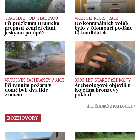
TRAGÉDIE POD HLADINOU
VRCHOLÍ REGISTRACE
Při průzkumu Hranické
Do komunálních voleb
propasti zemřel elitní
bylo v Olomouci podáno
jeskynní potápěč
12 kandidátek
VRTULNÍK ZÁCHRANKY V AKCI
3000 LET STARÉ PŘEDMĚTY
Při ranním požáru v
Archeologové objevili u
domě byli dva lidé
Kojetína bronzový
zraněni
poklad
VÍCE ČLÁNKŮ Z KATEGORIE ›
ROZHOVORY