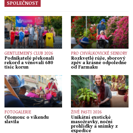
SPOLEČNOST
GENTLEMEN’S CLUB 2026
PRO CHVÁLKOVICKÉ SENIORY
Podnikatelé překonali
Rozkvetlé růže, sborový
rekord a věnovali 680
zpěv a krásné odpoledne
tisíc korun
od Farmaku
FOTOGALERIE
ŽIVÉ PASTI 2026
Olomouc o víkendu
Unikátní exotické
slavila
masožravky, noční
prohlídky a snímky z
expedice