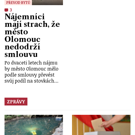
PŘEVOD BYTŮ
3
Nájemníci
mají strach, že
město
Olomouc
nedodrží
smlouvu
Po dvaceti letech nájmu
by město Olomouc mělo
podle smlouvy převést
svůj podíl na stovkách…
ZPRÁVY