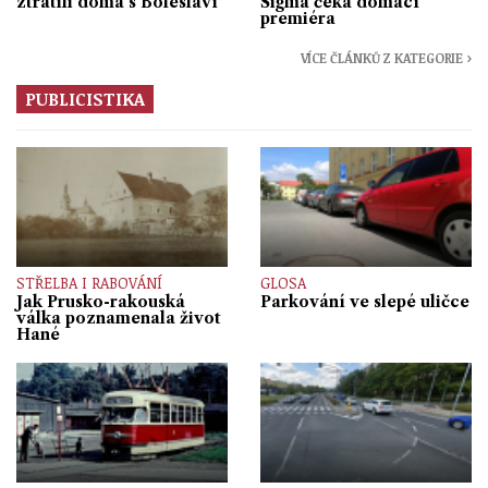
ztratili doma s Boleslaví
Sigma čeká domácí
premiéra
VÍCE ČLÁNKŮ Z KATEGORIE ›
PUBLICISTIKA
STŘELBA I RABOVÁNÍ
GLOSA
Jak Prusko-rakouská
Parkování ve slepé uličce
válka poznamenala život
Hané