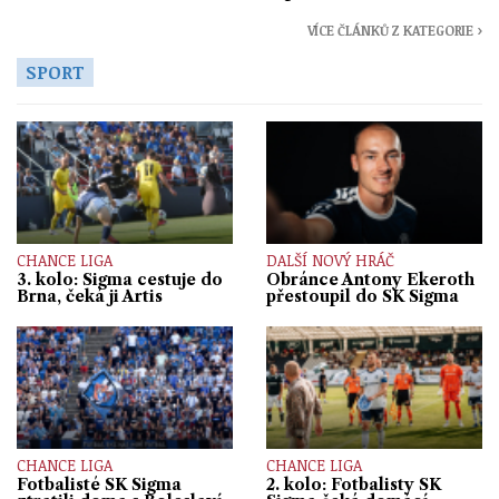
VÍCE ČLÁNKŮ Z KATEGORIE ›
SPORT
CHANCE LIGA
DALŠÍ NOVÝ HRÁČ
3. kolo: Sigma cestuje do
Obránce Antony Ekeroth
Brna, čeká ji Artis
přestoupil do SK Sigma
CHANCE LIGA
CHANCE LIGA
Fotbalisté SK Sigma
2. kolo: Fotbalisty SK