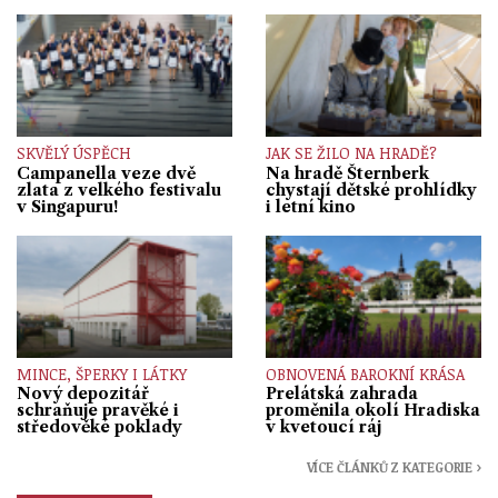
SKVĚLÝ ÚSPĚCH
JAK SE ŽILO NA HRADĚ?
Campanella veze dvě
Na hradě Šternberk
zlata z velkého festivalu
chystají dětské prohlídky
v Singapuru!
i letní kino
MINCE, ŠPERKY I LÁTKY
OBNOVENÁ BAROKNÍ KRÁSA
Nový depozitář
Prelátská zahrada
schraňuje pravěké i
proměnila okolí Hradiska
středověké poklady
v kvetoucí ráj
VÍCE ČLÁNKŮ Z KATEGORIE ›