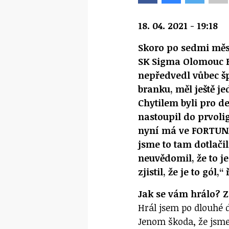
18. 04. 2021 - 19:18
Skoro po sedmi měsí
SK Sigma Olomouc Pa
nepředvedl vůbec šp
branku, měl ještě j
Chytilem byli pro d
nastoupil do prvoli
nyní má ve FORTUNA:
jsme to tam dotlačil
neuvědomil, že to je
zjistil, že je to gól,
Jak se vám hrálo? Z
Hrál jsem po dlouhé d
Jenom škoda, že jsme 