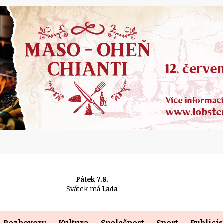
Pátek 7.8.
Svátek má
Lada
Rozhovory
Kultura
Společnost
Sport
Publicis