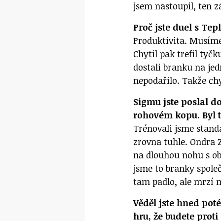
jsem nastoupil, ten z
Proč jste duel s Te
Produktivita. Musíme
Chytil pak trefil tyč
dostali branku na jed
nepodařilo. Takže ch
Sigmu jste poslal do
rohovém kopu. Byl t
Trénovali jsme stand
zrovna tuhle. Ondra Z
na dlouhou nohu s ob
jsme to branky společ
tam padlo, ale mrzí m
Věděl jste hned poté
hru, že budete prot