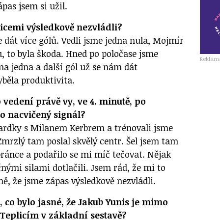
ápas jsem si užil.
plicemi výsledkově nezvládli?
 dát více gólů. Vedli jsme jedna nula, Mojmír
ku, to byla škoda. Hned po poločase jsme
Reklam
na jedna a další gól už se nám dát
yběla produktivita.
 vedení právě vy, ve 4. minutě, po
o nacvičený signál?
ardky s Milanem Kerbrem a trénovali jsme
mrzlý tam poslal skvělý centr. Šel jsem tam
ránce a podařilo se mi míč tečovat. Nějak
nými silami dotlačili. Jsem rád, že mi to
ě, že jsme zápas výsledkově nezvládli.
, co bylo jasné, že Jakub Yunis je mimo
i Teplicím v základní sestavě?