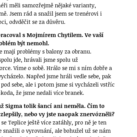
néři měli samozřejmě nějaké varianty,
ě. Jsem rád a snažil jsem se trenérovi i
ci, odvděčit se za důvěru.
pracoval s Mojmírem Chytilem. Ve vaší
roblém být nemohl.
ce mají problémy s balony za obranu.
olu jde, hrávali jsme spolu už
orce. Víme o sobě. Hrálo se mi s ním dobře a
ycházelo. Napřed jsme hráli vedle sebe, pak
 pod sebe, ale i potom jsme si vycházeli vstříc
škoda, že jsme nedali více branek.
ž Sigma tolik šancí ani neměla. Čím to
 zlepšily, nebo vy jste naopak znervózněli?
e Teplice ještě více zatáhly, pro ně je ten
 snažili o vyrovnání, ale bohužel už se nám