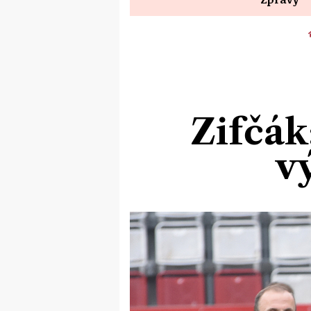
Zifčák
v