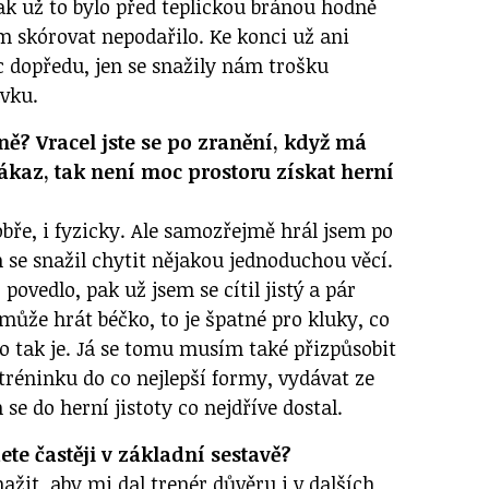
ak už to bylo před teplickou bránou hodně
m skórovat nepodařilo. Ke konci už ani
c dopředu, jen se snažily nám trošku
vku.
bně? Vracel jste se po zranění, když má
ákaz, tak není moc prostoru získat herní
bře, i fyzicky. Ale samozřejmě hrál jsem po
m se snažil chytit nějakou jednoduchou věcí.
povedlo, pak už jsem se cítil jistý a pár
může hrát béčko, to je špatné pro kluky, co
to tak je. Já se tomu musím také přizpůsobit
 tréninku do co nejlepší formy, vydávat ze
 se do herní jistoty co nejdříve dostal.
ete častěji v základní sestavě?
nažit, aby mi dal trenér důvěru i v dalších