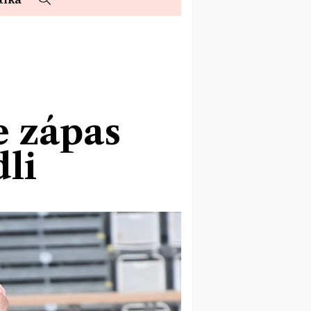
e zápas
li