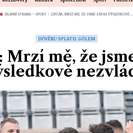
›
›
HLAVNÍ STRANA
SPORT
ZIFČÁK: MRZÍ MĚ, ŽE JSME ZÁPAS VÝSLEDKOVĚ…
DŮVĚRU SPLATIL GÓLEM
: Mrzí mě, že jsm
ýsledkově nezvlád