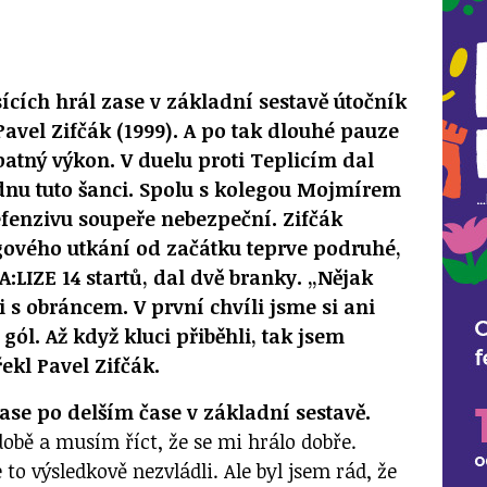
cích hrál zase v základní sestavě útočník
vel Zifčák (1999). A po tak dlouhé pauze
atný výkon. V duelu proti Teplicím dal
ednu tuto šanci. Spolu s kolegou Mojmírem
efenzivu soupeře nebezpeční. Zifčák
gového utkání od začátku teprve podruhé,
LIZE 14 startů, dal dvě branky. „Nějak
i s obráncem. V první chvíli jsme si ani
 gól. Až když kluci přiběhli, tak jsem
“ řekl Pavel Zifčák.
ase po delším čase v základní sestavě.
obě a musím říct, že se mi hrálo dobře.
to výsledkově nezvládli. Ale byl jsem rád, že