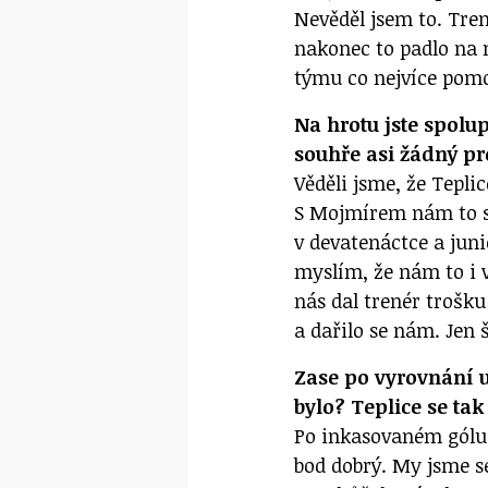
Nevěděl jsem to. Tre
nakonec to padlo na m
týmu co nejvíce pomo
Na hrotu jste spolu
souhře asi žádný p
Věděli jsme, že Tepli
S Mojmírem nám to sp
v devatenáctce a juni
myslím, že nám to i v
nás dal trenér trošku
a dařilo se nám. Jen 
Zase po vyrovnání u
bylo? Teplice se tak
Po inkasovaném gólu s
bod dobrý. My jsme se