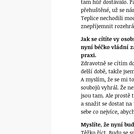
tam hůř dostávalo. P
přehuštěné, už se ná
Teplice nechodili mo
znepříjemnit rozehrá
Jak se cítíte vy oso
nyní béčko vládní z
praxi.
Zdravotně se cítím do
delší době, takže jse
A myslím, že se mi to 
soubojů vyhrál. Že ne
jsou tam. Ale prostě 
a snažit se dostat na
sebe co nejvíce, abych
Myslíte, že nyní bud
Těžko říct. Budu se s