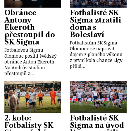
Obránce
Fotbalisté SK
Antony
Sigma ztratili
Ekeroth
doma s
přestoupil do
Boleslaví
SK Sigma
Fotbalistům SK Sigma
Olomouc se napravit
Fotbalovou Sigmu
dojem z planého výkonu
Olomouc posílil švédský
z první kola Chance Ligy
obránce Anton Ekeroth.
příliš…
Na Andrův stadion
přestoupil z…
2. kolo:
Fotbalisté SK
Fotbalisty SK
Sigma na úvod