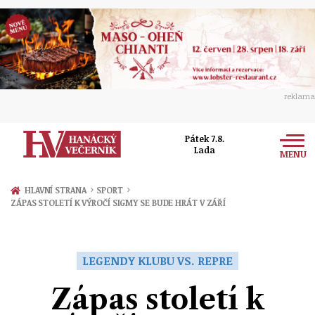
reklama
Pátek 7.8.
Lada
MENU
Zprávy
›
›
HLAVNÍ STRANA
SPORT
ZÁPAS STOLETÍ K VÝROČÍ SIGMY SE BUDE HRÁT V ZÁŘÍ
Rozhovory
Olomouc
Kultura
Politika
Prostějov
LEGENDY KLUBU VS. REPRE
Společnost
Hudba
Ekonomika
Zápas století k
Přerov
Sport
Ženy