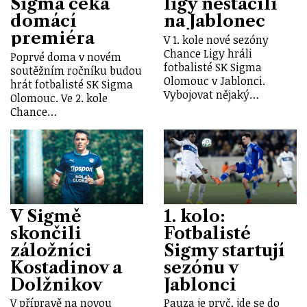
Sigma čeká
ligy nestačili
domácí
na Jablonec
premiéra
V 1. kole nové sezóny
Chance Ligy hráli
Poprvé doma v novém
fotbalisté SK Sigma
soutěžním ročníku budou
Olomouc v Jablonci.
hrát fotbalisté SK Sigma
Vybojovat nějaký…
Olomouc. Ve 2. kole
Chance…
V Sigmě
1. kolo:
skončili
Fotbalisté
záložníci
Sigmy startují
Kostadinov a
sezónu v
Dolžnikov
Jablonci
V přípravě na novou
Pauza je pryč, jde se do