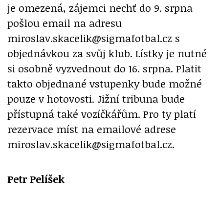
je omezená, zájemci nechť do 9. srpna
pošlou email na adresu
miroslav.skacelik@sigmafotbal.cz s
objednávkou za svůj klub. Lístky je nutné
si osobně vyzvednout do 16. srpna. Platit
takto objednané vstupenky bude možné
pouze v hotovosti. Jižní tribuna bude
přístupná také vozíčkářům. Pro ty platí
rezervace míst na emailové adrese
miroslav.skacelik@sigmafotbal.cz.
Petr Pelíšek