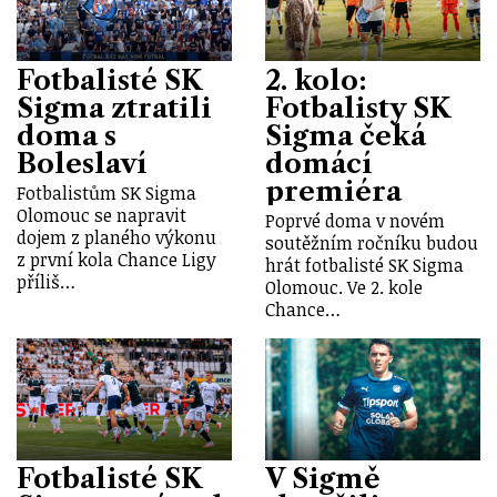
Fotbalisté SK
2. kolo:
Sigma ztratili
Fotbalisty SK
doma s
Sigma čeká
Boleslaví
domácí
premiéra
Fotbalistům SK Sigma
Olomouc se napravit
Poprvé doma v novém
dojem z planého výkonu
soutěžním ročníku budou
z první kola Chance Ligy
hrát fotbalisté SK Sigma
příliš…
Olomouc. Ve 2. kole
Chance…
Fotbalisté SK
V Sigmě