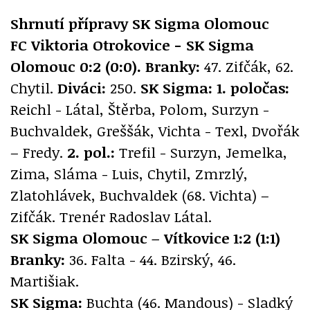
Shrnutí přípravy SK Sigma Olomouc
FC Viktoria Otrokovice - SK Sigma
Olomouc 0:2 (0:0). Branky:
47. Zifčák, 62.
Chytil.
Diváci:
250.
SK Sigma: 1. poločas:
Reichl - Látal, Štěrba, Polom, Surzyn -
Buchvaldek, Greššák, Vichta - Texl, Dvořák
– Fredy.
2. pol.:
Trefil - Surzyn, Jemelka,
Zima, Sláma - Luis, Chytil, Zmrzlý,
Zlatohlávek, Buchvaldek (68. Vichta) –
Zifčák. Trenér Radoslav Látal.
SK Sigma Olomouc – Vítkovice 1:2 (1:1)
Branky:
36. Falta - 44. Bzirský, 46.
Martišiak.
SK Sigma:
Buchta (46. Mandous) - Sladký