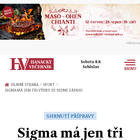
reklama
Sobota 8.8.
Soběslav
MENU
Zprávy
›
›
HLAVNÍ STRANA
SPORT
SIGMA MÁ JEN TŘI VÝHRY ZE SEDMI ZÁPASŮ
Rozhovory
Olomouc
Kultura
Politika
Prostějov
SHRNUTÍ PŘÍPRAVY
Společnost
Hudba
Ekonomika
Sigma má jen tři
Přerov
Sport
Ženy