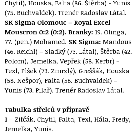
Chytil), Houska, Falta (86. Štěrba) - Yunis
(75. Buchvaldek). Trenér Radoslav Látal.
SK Sigma Olomouc – Royal Excel
Mouscron 0:2 (0:2).
Branky:
19. Olinga,
77. (pen.) Mohamed.
SK Sigma:
Mandous
(46. Reichl) – Sladký (73. Látal), Štěrba (42.
Polom), Jemelka, Vepřek (58. Kerbr) -
Texl, Plšek (73. Zmrzlý), Greššák, Houska
(58. Nešpor), Falta (58. Buchvaldek) –
Yunis (73. Pilař). Trenér Radoslav Látal.
Tabulka střelců v přípravě
1
– Zifčák, Chytil, Falta, Texl, Hála, Fredy,
Jemelka, Yunis.