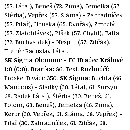
(57. Látal), Beneš (72. Zima), Jemelka (57.
Štěrba), Vepřek (57. Sláma) - Zahradníček
(57. Pilař), Houska (65. Dvořák), Zmrzlý
(57. Zlatohlávek), Plšek (57. Chytil), Falta
(72. Buchvaldek) - Nešpor (57. Zifčák).
Trenér Radoslav Látal.
SK Sigma Olomouc - FC Hradec Králové
1:0 (0:0).
Branka:
86. Texl.
Rozhodčí:
Proske. Diváci: 350.
SK Sigma:
Buchta (46.
Mandous) - Sladký (30. Látal, 61. Surzyn,
68. Radek Látal), Štěrba (30. Beneš, 61.
Polom, 68. Beneš), Jemelka (46. Zima),
Kerbr (30. Vepřek, 61. Sláma, 68. Vepřek) -
Pilař (30. Zahradníček, 61. Zifčák, 68.