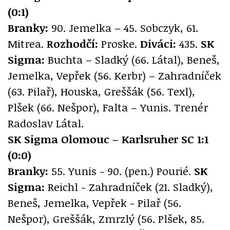
(0:1)
Branky:
90. Jemelka – 45. Sobczyk, 61.
Mitrea.
Rozhodčí:
Proske.
Diváci:
435.
SK
Sigma:
Buchta – Sladký (66. Látal), Beneš,
Jemelka, Vepřek (56. Kerbr) – Zahradníček
(63. Pilař), Houska, Greššák (56. Texl),
Plšek (66. Nešpor), Falta – Yunis. Trenér
Radoslav Látal.
SK Sigma Olomouc – Karlsruher SC 1:1
(0:0)
Branky:
55. Yunis - 90. (pen.) Pourié.
SK
Sigma:
Reichl - Zahradníček (21. Sladký),
Beneš, Jemelka, Vepřek - Pilař (56.
Nešpor), Greššák, Zmrzlý (56. Plšek, 85.