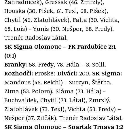
Zahradníček), Greššák (46. Zmrzlý),
Houska (30. Plšek, 61. Texl, 68. Plšek),
Chytil (46. Zlatohlávek), Falta (30. Vichta,
68. Luis) - Yunis (30. Nešpor, 68. Fredy).
Trenér Radoslav Látal.
SK Sigma Olomouc – FK Pardubice 2:1
(0:1)
Branky:
58. Fredy, 78. Hála – 3. Solil.
Rozhodčí:
Proske:
Diváci:
200.
SK Sigma:
Mandous (46. Reichl) - Surzyn, Štěrba,
Zima (53. Polom), Sláma (73. Hála) -
Buchvaldek, Chytil (73. Látal), Zmrzlý,
Zlatohlávek (73. Texl), Vichta (53. Fredy) –
Nešpor (37. Zifčák). Trenér Radoslav Látal.
SK Sigma Olomouc – Spartak Trnava 1:2