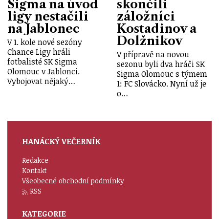
Sigma na úvod
skončili
ligy nestačili
záložníci
na Jablonec
Kostadinov a
Dolžnikov
V 1. kole nové sezóny
Chance Ligy hráli
V přípravě na novou
fotbalisté SK Sigma
sezonu byli dva hráči SK
Olomouc v Jablonci.
Sigma Olomouc s týmem
Vybojovat nějaký…
1: FC Slovácko. Nyní už je
o…
HANÁCKÝ VEČERNÍK
Redakce
Kontakt
Všeobecné obchodní podmínky
RSS
KATEGORIE