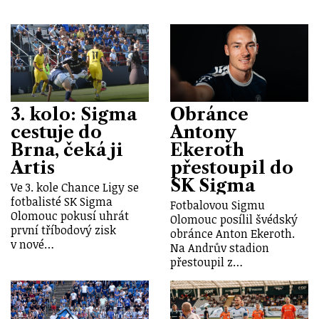
3. kolo: Sigma
Obránce
cestuje do
Antony
Brna, čeká ji
Ekeroth
Artis
přestoupil do
SK Sigma
Ve 3. kole Chance Ligy se
fotbalisté SK Sigma
Fotbalovou Sigmu
Olomouc pokusí uhrát
Olomouc posílil švédský
první tříbodový zisk
obránce Anton Ekeroth.
v nové…
Na Andrův stadion
přestoupil z…