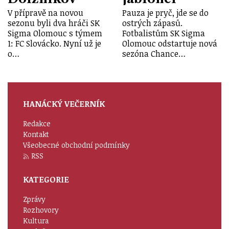
V přípravě na novou
Pauza je pryč, jde se do
sezonu byli dva hráči SK
ostrých zápasů.
Sigma Olomouc s týmem
Fotbalistům SK Sigma
1: FC Slovácko. Nyní už je
Olomouc odstartuje nová
o…
sezóna Chance…
HANÁCKÝ VEČERNÍK
Redakce
Kontakt
Všeobecné obchodní podmínky
RSS
KATEGORIE
Zprávy
Rozhovory
Kultura