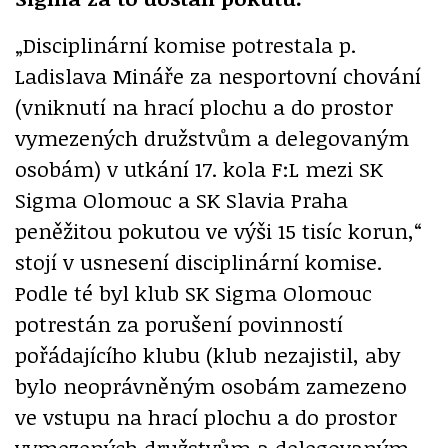
„Disciplinární komise potrestala p.
Ladislava Mináře za nesportovní chování
(vniknutí na hrací plochu a do prostor
vymezených družstvům a delegovaným
osobám) v utkání 17. kola F:L mezi SK
Sigma Olomouc a SK Slavia Praha
peněžitou pokutou ve výši 15 tisíc korun,“
stojí v usnesení disciplinární komise.
Podle té byl klub SK Sigma Olomouc
potrestán za porušení povinností
pořádajícího klubu (klub nezajistil, aby
bylo neoprávněným osobám zamezeno
ve vstupu na hrací plochu a do prostor
vymezených družstvům a delegovaným