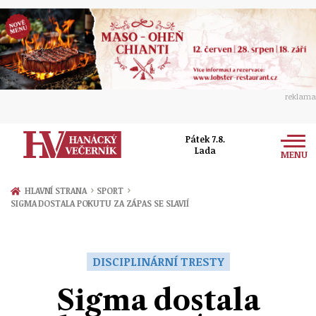
reklama
Pátek 7.8.
Lada
MENU
Zprávy
›
›
HLAVNÍ STRANA
SPORT
SIGMA DOSTALA POKUTU ZA ZÁPAS SE SLAVIÍ
Rozhovory
Olomouc
Kultura
Politika
Prostějov
DISCIPLINÁRNÍ TRESTY
Společnost
Hudba
Ekonomika
Sigma dostala
Přerov
Sport
Ženy