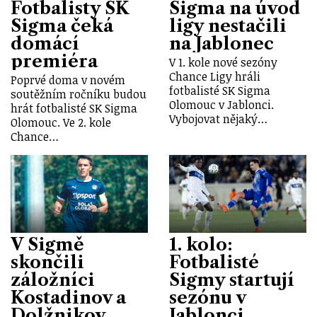
Fotbalisty SK
Sigma na úvod
Sigma čeká
ligy nestačili
domácí
na Jablonec
premiéra
V 1. kole nové sezóny
Chance Ligy hráli
Poprvé doma v novém
fotbalisté SK Sigma
soutěžním ročníku budou
Olomouc v Jablonci.
hrát fotbalisté SK Sigma
Vybojovat nějaký…
Olomouc. Ve 2. kole
Chance…
V Sigmě
1. kolo:
skončili
Fotbalisté
záložníci
Sigmy startují
Kostadinov a
sezónu v
Dolžnikov
Jablonci