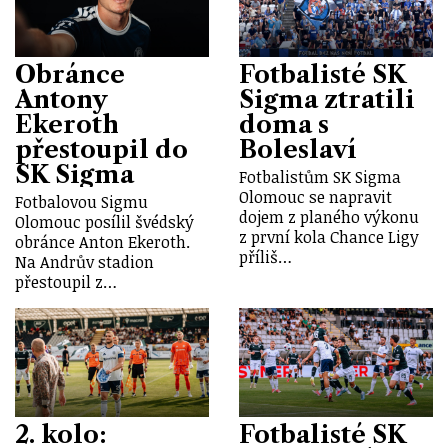
Obránce
Fotbalisté SK
Antony
Sigma ztratili
Ekeroth
doma s
přestoupil do
Boleslaví
SK Sigma
Fotbalistům SK Sigma
Olomouc se napravit
Fotbalovou Sigmu
dojem z planého výkonu
Olomouc posílil švédský
z první kola Chance Ligy
obránce Anton Ekeroth.
příliš…
Na Andrův stadion
přestoupil z…
2. kolo:
Fotbalisté SK