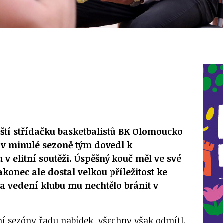
ští střídačku basketbalistů BK Olomoucko
 v minulé sezoně tým dovedl k
 v elitní soutěži. Úspěšný kouč měl ve své
konec ale dostal velkou příležitost ke
a vedení klubu mu nechtělo bránit v
í sezóny řadu nabídek, všechny však odmítl.