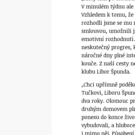
V minulém týdnu ale 
Vzhledem k tomu, že 
rozhodli jsme se mu n
smlouvou, umožnili j
emotivní rozhodnutí
neskutečný progres,
náročné dny plné inte
kouče. Z naší cesty 
klubu Libor Špunda.
„Chci upřímně poděk
Tučkovi, Liboru Špun
dva roky. Olomouc p
druhým domovem plným
ponesu do konce živo
vybudovali, a hluboce 
i mimo něj. Působení 