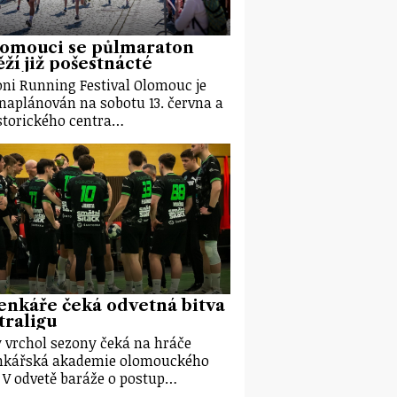
lomouci se půlmaraton
ží již pošestnácté
ni Running Festival Olomouc je
 naplánován na sobotu 13. června a
storického centra…
nkáře čeká odvetná bitva
traligu
 vrchol sezony čeká na hráče
nkářská akademie olomouckého
. V odvetě baráže o postup…