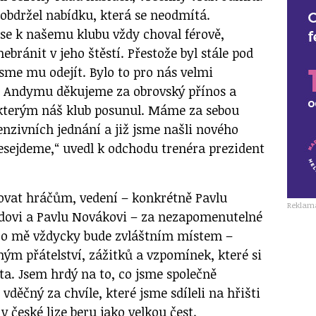
obdržel nabídku, která se neodmítá.
se k našemu klubu vždy choval férově,
ebránit v jeho štěstí. Přestože byl stále pod
sme mu odejít. Bylo to pro nás velmi
. Andymu děkujeme za obrovský přínos a
 kterým náš klub posunul. Máme za sebou
nzivních jednání a již jsme našli nového
nesejdeme,“ uvedl k odchodu trenéra prezident
ovat hráčům, vedení – konkrétně Pavlu
Reklam
dovi a Pavlu Novákovi – za nezapomenutelné
ro mě vždycky bude zvláštním místem –
 přátelství, zážitků a vzpomínek, které si
ta. Jsem hrdý na to, co jsme společně
vděčný za chvíle, které jsme sdíleli na hřišti
v české lize beru jako velkou čest.