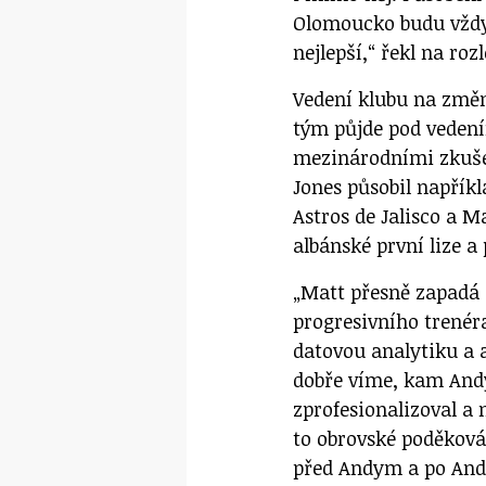
Olomoucko budu vždy 
nejlepší,“ řekl na ro
Vedení klubu na změ
tým půjde pod veden
mezinárodními zkušen
Jones působil napříkl
Astros de Jalisco a M
albánské první lize a
„Matt přesně zapadá 
progresivního trenér
datovou analytiku a a
dobře víme, kam Andy
zprofesionalizoval a 
to obrovské poděkován
před Andym a po And