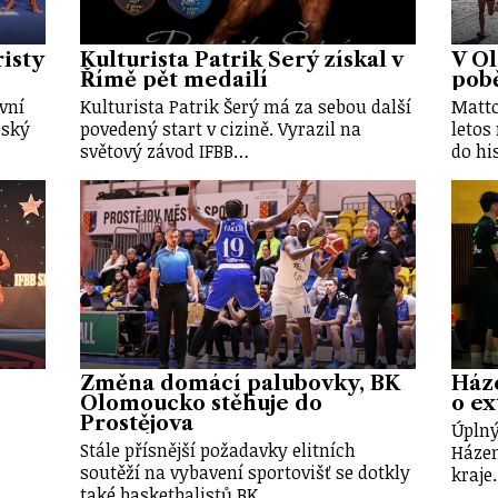
risty
Kulturista Patrik Šerý získal v
V O
Římě pět medailí
pobě
vní
Kulturista Patrik Šerý má za sebou další
Matto
eský
povedený start v cizině. Vyrazil na
letos
světový závod IFBB…
do hi
Změna domácí palubovky, BK
Háze
Olomoucko stěhuje do
o ex
Prostějova
Úplný
Stále přísnější požadavky elitních
Háze
soutěží na vybavení sportovišť se dotkly
kraje
také basketbalistů BK…