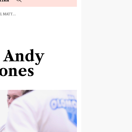
EL MATT…
i Andy
Jones