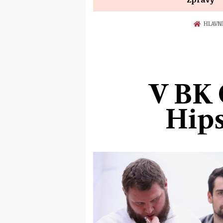
HLAVN
V BK 
Hips