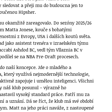
sledovat a přeji mu do budoucna jen to
zloučenou Hipsher.
nu okamžitě zareagovalo. Do sezóny 2025/26
ím Matta Jonese, kouče s bohatými
ostmi z Evropy, USA i dalších koutů světa.
ad jako asistent trenéra v izraelském týmu
accabi Ashdod BC, vedl tým Vllaznia BC v
 podílel se na NBA Pre-Draft procesech.
do naší koncepce. Jde o mladého a
a, který využívá nejmodernější technologie,
ktivně zapojuje i umělou inteligenci. Všichni
 náš klub posunul – výrazně ho
nastavil vysoký standard práce. Patří mu za
í a uznání. Dá se říct, že klub má své období
ym. Matt na jeho práci naváže, z nastoupené