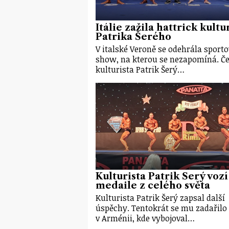
Itálie zažila hattrick kultu
Patrika Šerého
V italské Veroně se odehrála sporto
show, na kterou se nezapomíná. Č
kulturista Patrik Šerý…
Kulturista Patrik Šerý vozí
medaile z celého světa
Kulturista Patrik Šerý zapsal další
úspěchy. Tentokrát se mu zadařilo
v Arménii, kde vybojoval…