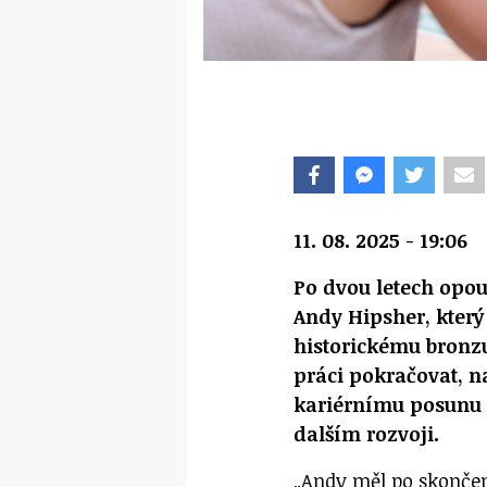
11. 08. 2025 - 19:06
Po dvou letech opou
Andy Hipsher, který
historickému bronzu
práci pokračovat, na
kariérnímu posunu 
dalším rozvoji.
„Andy měl po skončen