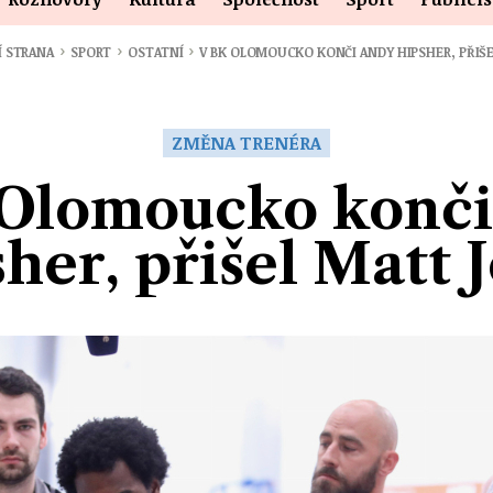
›
›
›
Í STRANA
SPORT
OSTATNÍ
V BK OLOMOUCKO KONČI ANDY HIPSHER, PŘIŠ
ZMĚNA TRENÉRA
Olomoucko konč
her, přišel Matt 