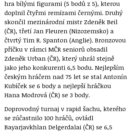
hra bílými figurami (5 bodů z 5), kterou
doplnil čtyřmi remízami černými. Druhý
skončil mezinárodní mistr Zdeněk Beil
(ČR), třetí Jan Fleuren (Nizozemsko) a
čtvrtý Tim R. Spanton (Anglie). Bronzovou
příčku v rámci MČR seniorů obsadil
Zdeněk Urban (ČR), který uhrál stejně
jako jeho konkurenti 6,5 bodu. Nejlepším
českým hráčem nad 75 let se stal Antonín
Kubíček se 6 body a nejlepší hráčkou
Hana Modrová (ČR) se 3 body.
Doprovodný turnaj v rapid šachu, kterého
se zúčastnilo 100 hráčů, ovládl
Bayarjavkhlan Delgerdalai (ČR) se 6,5