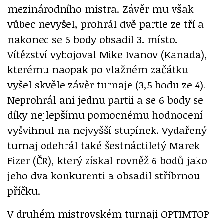
mezinárodního mistra. Závěr mu však
vůbec nevyšel, prohrál dvě partie ze tří a
nakonec se 6 body obsadil 3. místo.
Vítězství vybojoval Mike Ivanov (Kanada),
kterému naopak po vlažném začátku
vyšel skvěle závěr turnaje (3,5 bodu ze 4).
Neprohrál ani jednu partii a se 6 body se
díky nejlepšímu pomocnému hodnocení
vyšvihnul na nejvyšší stupínek. Vydařený
turnaj odehrál také šestnáctiletý Marek
Fizer (ČR), který získal rovněž 6 bodů jako
jeho dva konkurenti a obsadil stříbrnou
příčku.
V druhém mistrovském turnaji OPTIMTOP