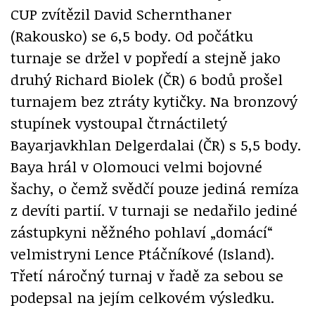
CUP zvítězil David Schernthaner
(Rakousko) se 6,5 body. Od počátku
turnaje se držel v popředí a stejně jako
druhý Richard Biolek (ČR) 6 bodů prošel
turnajem bez ztráty kytičky. Na bronzový
stupínek vystoupal čtrnáctiletý
Bayarjavkhlan Delgerdalai (ČR) s 5,5 body.
Baya hrál v Olomouci velmi bojovné
šachy, o čemž svědčí pouze jediná remíza
z devíti partií. V turnaji se nedařilo jediné
zástupkyni něžného pohlaví „domácí“
velmistryni Lence Ptáčníkové (Island).
Třetí náročný turnaj v řadě za sebou se
podepsal na jejím celkovém výsledku.