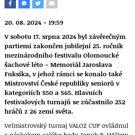
20. 08. 2024 - 19:59
V sobotu 17. srpna 2024 byl závěrečným
partiemi zakončen jubilejní 25. ročník
mezinárodního festivalu Olomoucké
šachové léto - Memoriál Jaroslava
Fuksíka, v jehož rámci se konalo také
Mistrovství České republiky seniorů v
kategoriích S50 a S65. Hlavních
festivalových turnajů se zúčastnilo 252
hráčů z 26 zemí světa.
Velmistrovský turnaj VALOZ CUP ovládnul
s náskokem celého bodu Jonah B. Willow