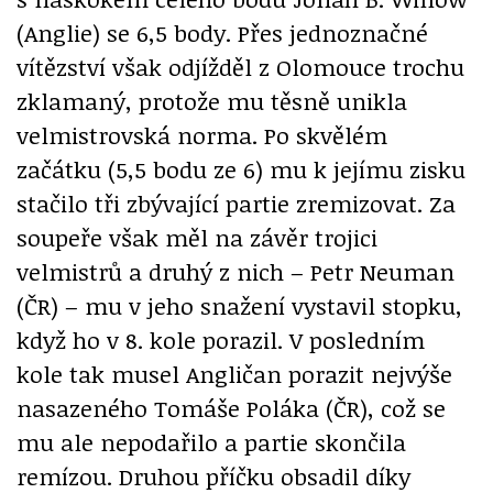
(Anglie) se 6,5 body. Přes jednoznačné
vítězství však odjížděl z Olomouce trochu
zklamaný, protože mu těsně unikla
velmistrovská norma. Po skvělém
začátku (5,5 bodu ze 6) mu k jejímu zisku
stačilo tři zbývající partie zremizovat. Za
soupeře však měl na závěr trojici
velmistrů a druhý z nich – Petr Neuman
(ČR) – mu v jeho snažení vystavil stopku,
když ho v 8. kole porazil. V posledním
kole tak musel Angličan porazit nejvýše
nasazeného Tomáše Poláka (ČR), což se
mu ale nepodařilo a partie skončila
remízou. Druhou příčku obsadil díky