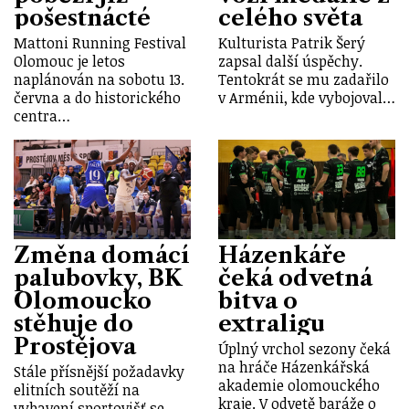
pošestnácté
celého světa
Mattoni Running Festival
Kulturista Patrik Šerý
Olomouc je letos
zapsal další úspěchy.
naplánován na sobotu 13.
Tentokrát se mu zadařilo
června a do historického
v Arménii, kde vybojoval…
centra…
Změna domácí
Házenkáře
palubovky, BK
čeká odvetná
Olomoucko
bitva o
stěhuje do
extraligu
Prostějova
Úplný vrchol sezony čeká
na hráče Házenkářská
Stále přísnější požadavky
akademie olomouckého
elitních soutěží na
kraje. V odvetě baráže o
vybavení sportovišť se