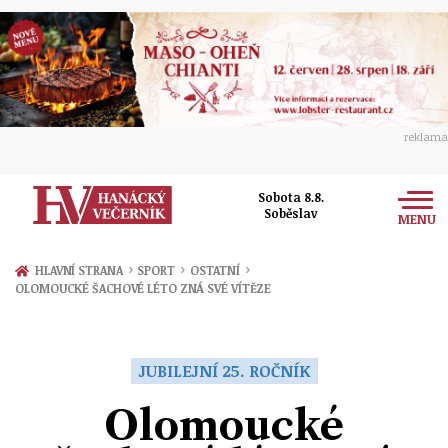
reklama
Sobota 8.8.
Soběslav
MENU
Zprávy
›
›
›
HLAVNÍ STRANA
SPORT
OSTATNÍ
OLOMOUCKÉ ŠACHOVÉ LÉTO ZNÁ SVÉ VÍTĚZE
Rozhovory
Olomouc
Kultura
Politika
Prostějov
JUBILEJNÍ 25. ROČNÍK
Společnost
Hudba
Ekonomika
Olomoucké
Přerov
Sport
Ženy