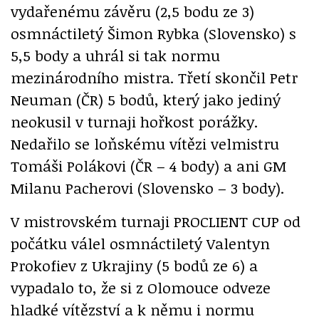
vydařenému závěru (2,5 bodu ze 3)
osmnáctiletý Šimon Rybka (Slovensko) s
5,5 body a uhrál si tak normu
mezinárodního mistra. Třetí skončil Petr
Neuman (ČR) 5 bodů, který jako jediný
neokusil v turnaji hořkost porážky.
Nedařilo se loňskému vítězi velmistru
Tomáši Polákovi (ČR – 4 body) a ani GM
Milanu Pacherovi (Slovensko – 3 body).
V mistrovském turnaji PROCLIENT CUP od
počátku válel osmnáctiletý Valentyn
Prokofiev z Ukrajiny (5 bodů ze 6) a
vypadalo to, že si z Olomouce odveze
hladké vítězství a k němu i normu