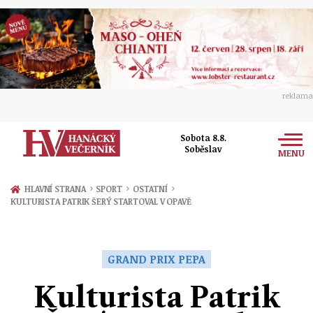
reklama
Sobota 8.8.
Soběslav
MENU
Zprávy
›
›
›
HLAVNÍ STRANA
SPORT
OSTATNÍ
KULTURISTA PATRIK ŠERÝ STARTOVAL V OPAVĚ
Rozhovory
Olomouc
Kultura
Politika
Prostějov
GRAND PRIX PEPA
Společnost
Hudba
Ekonomika
Kulturista Patrik
Přerov
Sport
Ženy