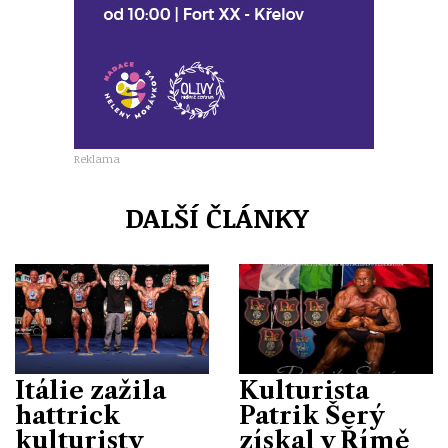
Reklama
DALŠÍ ČLÁNKY
Itálie zažila
Kulturista
hattrick
Patrik Šerý
kulturisty
získal v Římě