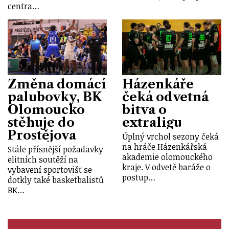
centra…
Změna domácí
Házenkáře
palubovky, BK
čeká odvetná
Olomoucko
bitva o
stěhuje do
extraligu
Prostějova
Úplný vrchol sezony čeká
na hráče Házenkářská
Stále přísnější požadavky
akademie olomouckého
elitních soutěží na
kraje. V odvetě baráže o
vybavení sportovišť se
postup…
dotkly také basketbalistů
BK…