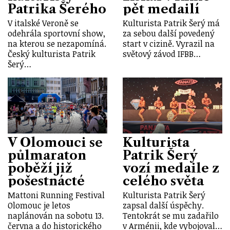
Patrika Šerého
pět medailí
V italské Veroně se
Kulturista Patrik Šerý má
odehrála sportovní show,
za sebou další povedený
na kterou se nezapomíná.
start v cizině. Vyrazil na
Český kulturista Patrik
světový závod IFBB…
Šerý…
V Olomouci se
Kulturista
půlmaraton
Patrik Šerý
poběží již
vozí medaile z
pošestnácté
celého světa
Mattoni Running Festival
Kulturista Patrik Šerý
Olomouc je letos
zapsal další úspěchy.
naplánován na sobotu 13.
Tentokrát se mu zadařilo
června a do historického
v Arménii, kde vybojoval…