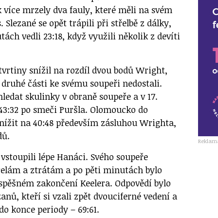
ak více mrzely dva fauly, které měli na svém
Slezané se opět trápili při střelbě z dálky,
ách vedli 23:18, když využili několik z devíti
tvrtiny snížil na rozdíl dvou bodů Wright,
e druhé části ke svému soupeři nedostali.
ledat skulinky v obraně soupeře a v 17.
43:32 po smeči Puršla. Olomoucko do
snížit na 40:48 především zásluhou Wrighta,
dů.
Reklam
vstoupili lépe Hanáci. Svého soupeře
třelám a ztrátám a po pěti minutách bylo
spěšném zakončení Keelera. Odpovědí bylo
zanů, kteří si vzali zpět dvouciferné vedení a
do konce periody – 69:61.