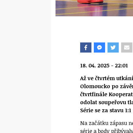
18. 04. 2025 - 22:01
Až ve čtvrtém utkán
Olomoucko po závěre
čtvrtfinále Koopera
odolat soupeřovu t
Série se za stavu 1:
Na začátku zápasu ne
série a body přibýva