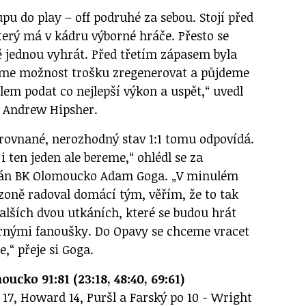
upu do play – off podruhé za sebou. Stojí před
terý má v kádru výborné hráče. Přesto se
 jednou vyhrát. Před třetím zápasem byla
jsme možnost trošku zregenerovat a půjdeme
ílem podat co nejlepší výkon a uspět,“ uvedl
 Andrew Hipsher.
yrovnané, nerozhodný stav 1:1 tomu odpovídá.
i ten jeden ale bereme,“ ohlédl se za
tán BK Olomoucko Adam Goga. „V minulém
ezoně radoval domácí tým, věřím, že to tak
alších dvou utkáních, které se budou hrát
ornými fanoušky. Do Opavy se chceme vracet
e,“ přeje si Goga.
cko 91:81 (23:18, 48:40, 69:61)
 17, Howard 14, Puršl a Farský po 10 - Wright