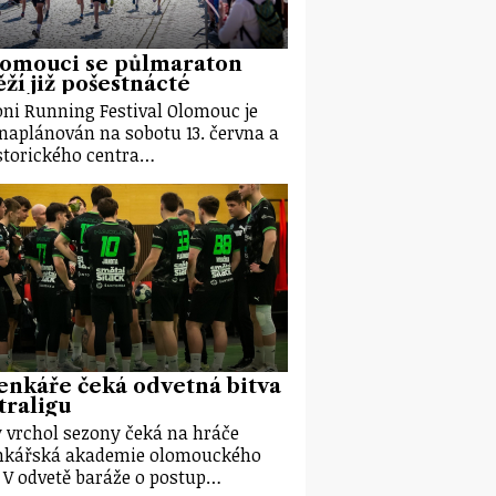
lomouci se půlmaraton
ží již pošestnácté
ni Running Festival Olomouc je
 naplánován na sobotu 13. června a
storického centra…
nkáře čeká odvetná bitva
traligu
 vrchol sezony čeká na hráče
nkářská akademie olomouckého
. V odvetě baráže o postup…