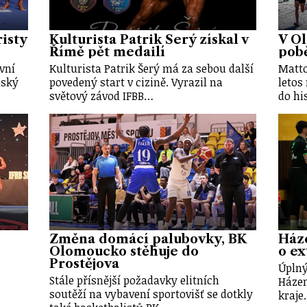
risty
Kulturista Patrik Šerý získal v
V O
Římě pět medailí
pobě
vní
Kulturista Patrik Šerý má za sebou další
Matto
eský
povedený start v cizině. Vyrazil na
letos
světový závod IFBB…
do hi
Změna domácí palubovky, BK
Háze
Olomoucko stěhuje do
o ex
Prostějova
Úplný
Stále přísnější požadavky elitních
Háze
soutěží na vybavení sportovišť se dotkly
kraje