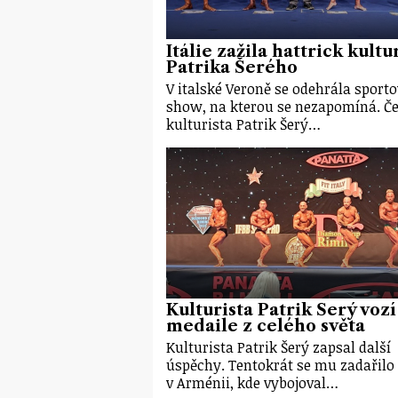
Itálie zažila hattrick kultu
Patrika Šerého
V italské Veroně se odehrála sporto
show, na kterou se nezapomíná. Č
kulturista Patrik Šerý…
Kulturista Patrik Šerý vozí
medaile z celého světa
Kulturista Patrik Šerý zapsal další
úspěchy. Tentokrát se mu zadařilo
v Arménii, kde vybojoval…