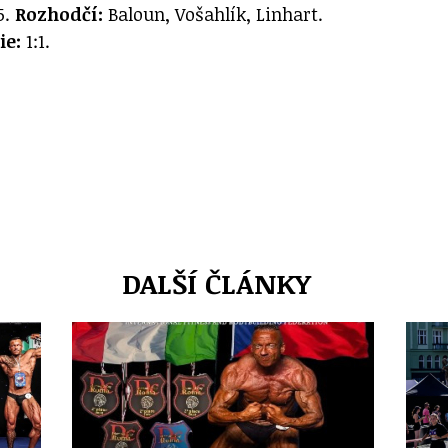
5.
Rozhodčí:
Baloun, Vošahlík, Linhart.
ie:
1:1.
DALŠÍ ČLÁNKY