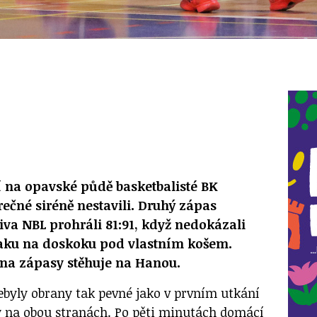
í na opavské půdě basketbalisté BK
čné siréně nestavili. Druhý zápas
tiva NBL prohráli 81:91, když nedokázali
laku na doskoku pod vlastním košem.
1 na zápasy stěhuje na Hanou.
byly obrany tak pevné jako v prvním utkání
ly na obou stranách. Po pěti minutách domácí