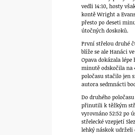
vedli 14:10, hosty vš
kontě Wright a Evans. 
přesto po deseti minut
útočných doskoků.
První střelou druhé č
blíže se ale Hanáci v
Opava dokázala lépe h
minutě odskočila na 
poločasu stačilo jen 
autora sedmnácti bo
Do druhého poločasu 
přinutili k těžkým s
vyrovnáno 52:52 po ú
střelecké vzepjetí Sle
lehký náskok udrželi 