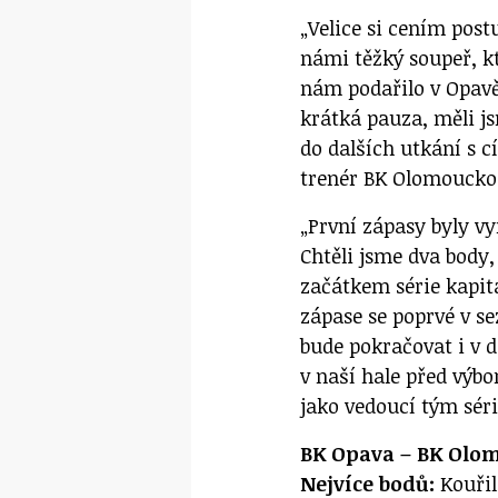
„Velice si cením post
námi těžký soupeř, k
nám podařilo v Opavě
krátká pauza, měli 
do dalších utkání s c
trenér BK Olomoucko
„První zápasy byly v
Chtěli jsme dva body, 
začátkem série kapi
zápase se poprvé v s
bude pokračovat i v d
v naší hale před výb
jako vedoucí tým séri
BK Opava – BK Olomou
Nejvíce bodů:
Kouřil