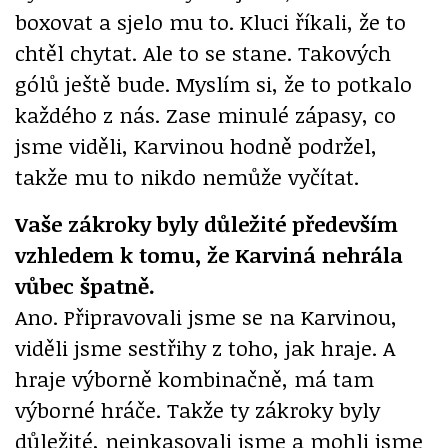
boxovat a sjelo mu to. Kluci říkali, že to
chtěl chytat. Ale to se stane. Takových
gólů ještě bude. Myslím si, že to potkalo
každého z nás. Zase minulé zápasy, co
jsme viděli, Karvinou hodně podržel,
takže mu to nikdo nemůže vyčítat.
Vaše zákroky byly důležité především
vzhledem k tomu, že Karviná nehrála
vůbec špatně.
Ano. Připravovali jsme se na Karvinou,
viděli jsme sestřihy z toho, jak hraje. A
hraje výborně kombinačně, má tam
výborné hráče. Takže ty zákroky byly
důležité, neinkasovali jsme a mohli jsme