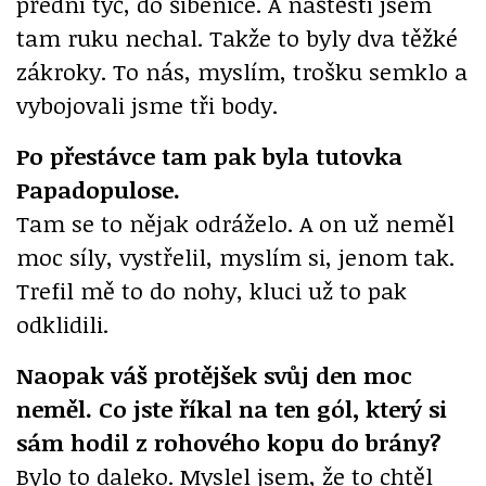
přední tyč, do šibenice. A naštěstí jsem
tam ruku nechal. Takže to byly dva těžké
zákroky. To nás, myslím, trošku semklo a
vybojovali jsme tři body.
Po přestávce tam pak byla tutovka
Papadopulose.
Tam se to nějak odráželo. A on už neměl
moc síly, vystřelil, myslím si, jenom tak.
Trefil mě to do nohy, kluci už to pak
odklidili.
Naopak váš protějšek svůj den moc
neměl. Co jste říkal na ten gól, který si
sám hodil z rohového kopu do brány?
Bylo to daleko. Myslel jsem, že to chtěl