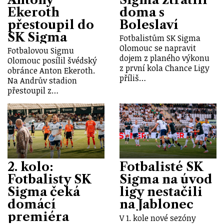
Ekeroth
doma s
přestoupil do
Boleslaví
SK Sigma
Fotbalistům SK Sigma
Olomouc se napravit
Fotbalovou Sigmu
dojem z planého výkonu
Olomouc posílil švédský
z první kola Chance Ligy
obránce Anton Ekeroth.
příliš…
Na Andrův stadion
přestoupil z…
2. kolo:
Fotbalisté SK
Fotbalisty SK
Sigma na úvod
Sigma čeká
ligy nestačili
domácí
na Jablonec
premiéra
V 1. kole nové sezóny