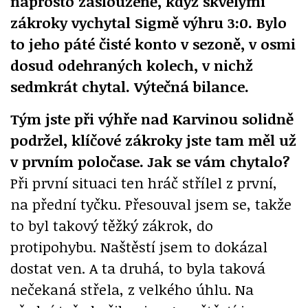
naprosto zaslouženě, když skvělými
zákroky vychytal Sigmě výhru 3:0. Bylo
to jeho páté čisté konto v sezoně, v osmi
dosud odehraných kolech, v nichž
sedmkrát chytal. Výtečná bilance.
Tým jste při výhře nad Karvinou solidně
podržel, klíčové zákroky jste tam měl už
v prvním poločase. Jak se vám chytalo?
Při první situaci ten hráč střílel z první,
na přední tyčku. Přesouval jsem se, takže
to byl takový těžký zákrok, do
protipohybu. Naštěstí jsem to dokázal
dostat ven. A ta druhá, to byla taková
nečekaná střela, z velkého úhlu. Na