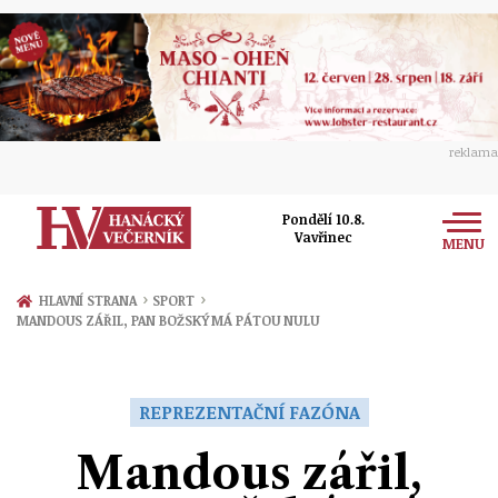
reklama
Pondělí 10.8.
Vavřinec
MENU
Zprávy
›
›
HLAVNÍ STRANA
SPORT
MANDOUS ZÁŘIL, PAN BOŽSKÝ MÁ PÁTOU NULU
Rozhovory
Olomouc
Kultura
Politika
Prostějov
REPREZENTAČNÍ FAZÓNA
Společnost
Hudba
Ekonomika
Mandous zářil,
Přerov
Sport
Ženy