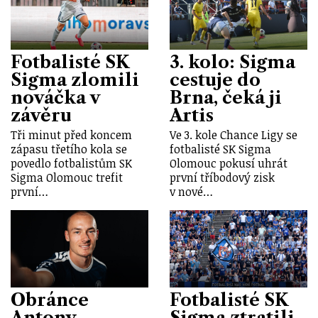
Fotbalisté SK
3. kolo: Sigma
Sigma zlomili
cestuje do
nováčka v
Brna, čeká ji
závěru
Artis
Tři minut před koncem
Ve 3. kole Chance Ligy se
zápasu třetího kola se
fotbalisté SK Sigma
povedlo fotbalistům SK
Olomouc pokusí uhrát
Sigma Olomouc trefit
první tříbodový zisk
první…
v nové…
Obránce
Fotbalisté SK
Antony
Sigma ztratili