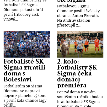
Ve 3. kole Chance Ligy se
fotbalisté SK Sigma
Fotbalovou Sigmu
Olomouc pokusí uhrát
Olomouc posílil švédský
první tříbodový zisk
obránce Anton Ekeroth.
v nové…
Na Andrův stadion
přestoupil z…
Fotbalisté SK
2. kolo:
Sigma ztratili
Fotbalisty SK
doma s
Sigma čeká
Boleslaví
domácí
premiéra
Fotbalistům SK Sigma
Olomouc se napravit
Poprvé doma v novém
dojem z planého výkonu
soutěžním ročníku budou
z první kola Chance Ligy
hrát fotbalisté SK Sigma
příliš…
Olomouc. Ve 2. kole