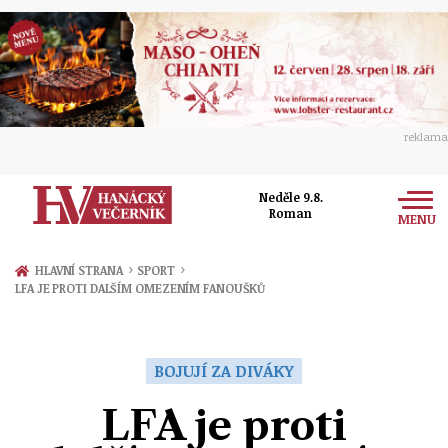
reklama
Neděle 9.8.
Roman
MENU
Zprávy
›
›
HLAVNÍ STRANA
SPORT
LFA JE PROTI DALŠÍM OMEZENÍM FANOUŠKŮ
Rozhovory
Olomouc
Kultura
Politika
Prostějov
BOJUJÍ ZA DIVÁKY
Společnost
Hudba
Ekonomika
LFA je proti
Přerov
Sport
Ženy