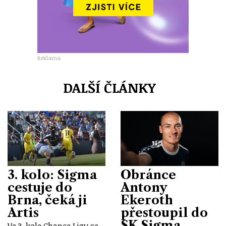
Reklama
DALŠÍ ČLÁNKY
3. kolo: Sigma
Obránce
cestuje do
Antony
Brna, čeká ji
Ekeroth
Artis
přestoupil do
SK Sigma