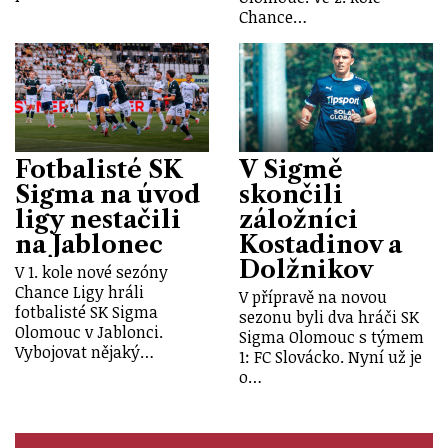
Chance…
Fotbalisté SK
V Sigmě
Sigma na úvod
skončili
ligy nestačili
záložníci
na Jablonec
Kostadinov a
Dolžnikov
V 1. kole nové sezóny
Chance Ligy hráli
V přípravě na novou
fotbalisté SK Sigma
sezonu byli dva hráči SK
Olomouc v Jablonci.
Sigma Olomouc s týmem
Vybojovat nějaký…
1: FC Slovácko. Nyní už je
o…