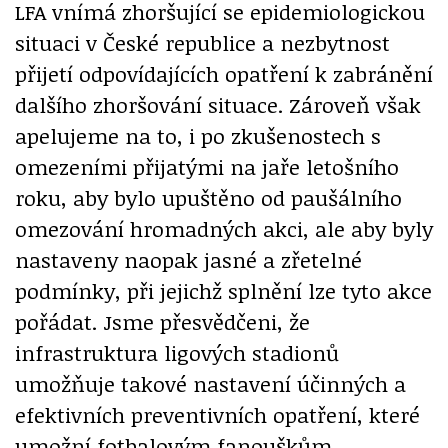
LFA vnímá zhoršující se epidemiologickou
situaci v České republice a nezbytnost
přijetí odpovídajících opatření k zabránění
dalšího zhoršování situace. Zároveň však
apelujeme na to, i po zkušenostech s
omezeními přijatými na jaře letošního
roku, aby bylo upuštěno od paušálního
omezování hromadných akci, ale aby byly
nastaveny naopak jasné a zřetelné
podmínky, při jejichž splnění lze tyto akce
pořádat. Jsme přesvědčeni, že
infrastruktura ligových stadionů
umožňuje takové nastavení účinných a
efektivních preventivních opatření, které
umožní fotbalovým fanouškům