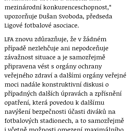
mezinárodní konkurenceschopnost,“
upozorňuje Dušan Svoboda, předseda
Ligové fotbalové asociace.
LFA znovu zdůrazňuje, že v žádném
případě nezlehčuje ani nepodceňuje
závažnost situace a je samozřejmě
připravena vést s orgány ochrany
veřejného zdraví a dalšími orgány veřejné
moci nadále konstruktivní diskusi o
případných dalších úpravách a zpřísnění
opatření, která povedou k dalšímu
navýšení bezpečnosti účasti diváků na
fotbalových stadionech, a to samozřejmě
i včetně možnosti omezení maximálního