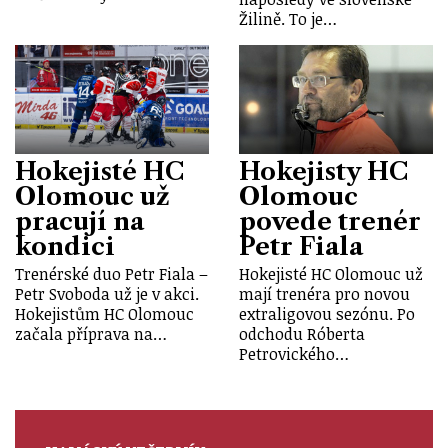
Žilině. To je…
Hokejisté HC
Hokejisty HC
Olomouc už
Olomouc
pracují na
povede trenér
kondici
Petr Fiala
Trenérské duo Petr Fiala –
Hokejisté HC Olomouc už
Petr Svoboda už je v akci.
mají trenéra pro novou
Hokejistům HC Olomouc
extraligovou sezónu. Po
začala příprava na…
odchodu Róberta
Petrovického…