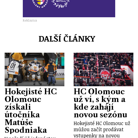
Reklama
DALŠÍ ČLÁNKY
Hokejisté HC
HC Olomouc
Olomouc
už ví, s kým a
získali
kde zahájí
útočníka
novou sezónu
Matúše
Hokejisté HC Olomouc už
Spodniaka
můžou začít prodávat
vstupenky na novou