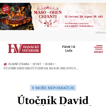
reklama
Pátek 7.8.
Lada
MENU
Zprávy
›
›
›
HLAVNÍ STRANA
SPORT
HOKEJ
ÚTOČNÍK DAVID KREJČÍ PODEPSAL NA ROK SMLOUVU V…
Rozhovory
Olomouc
Kultura
Politika
Prostějov
V MOŘE NEPOKRAČUJE
Společnost
Hudba
Ekonomika
Útočník David
Přerov
Sport
Ženy