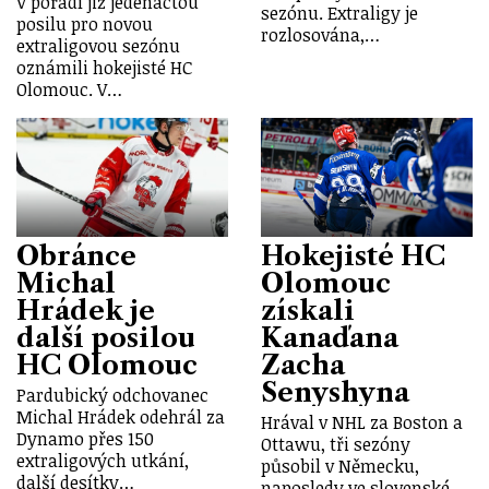
V pořadí již jedenáctou
sezónu. Extraligy je
posilu pro novou
rozlosována,…
extraligovou sezónu
oznámili hokejisté HC
Olomouc. V…
Obránce
Hokejisté HC
Michal
Olomouc
Hrádek je
získali
další posilou
Kanaďana
HC Olomouc
Zacha
Senyshyna
Pardubický odchovanec
Michal Hrádek odehrál za
Hrával v NHL za Boston a
Dynamo přes 150
Ottawu, tři sezóny
extraligových utkání,
působil v Německu,
další desítky…
naposledy ve slovenské