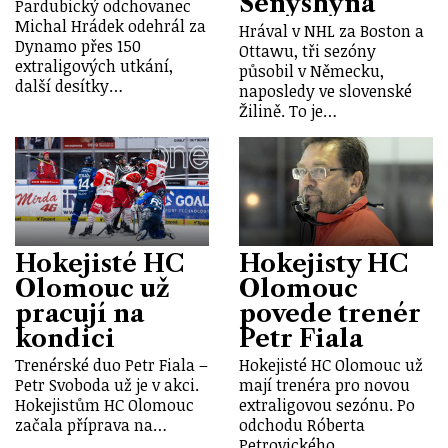
Senyshyna
Pardubický odchovanec
Michal Hrádek odehrál za
Hrával v NHL za Boston a
Dynamo přes 150
Ottawu, tři sezóny
extraligových utkání,
působil v Německu,
další desítky…
naposledy ve slovenské
Žilině. To je…
Hokejisté HC
Hokejisty HC
Olomouc už
Olomouc
pracují na
povede trenér
kondici
Petr Fiala
Trenérské duo Petr Fiala –
Hokejisté HC Olomouc už
Petr Svoboda už je v akci.
mají trenéra pro novou
Hokejistům HC Olomouc
extraligovou sezónu. Po
začala příprava na…
odchodu Róberta
Petrovického…