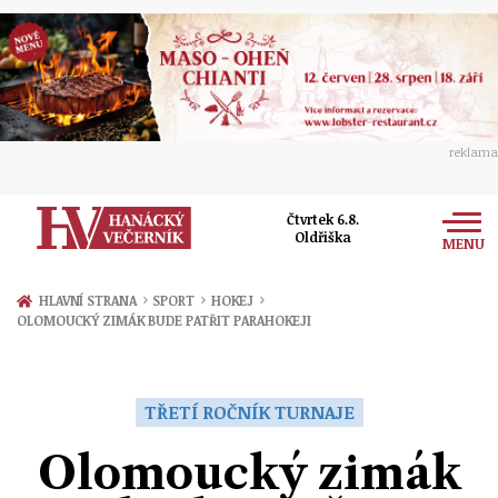
reklama
Čtvrtek 6.8.
Oldřiška
MENU
Zprávy
›
›
›
HLAVNÍ STRANA
SPORT
HOKEJ
OLOMOUCKÝ ZIMÁK BUDE PATŘIT PARAHOKEJI
Rozhovory
Olomouc
Kultura
Politika
Prostějov
TŘETÍ ROČNÍK TURNAJE
Společnost
Hudba
Ekonomika
Olomoucký zimák
Přerov
Sport
Ženy