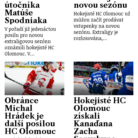
útočníka
novou sezónu
Matúše
Hokejisté HC Olomouc už
Spodniaka
můžou začít prodávat
vstupenky na novou
V pořadí již jedenáctou
sezónu. Extraligy je
posilu pro novou
rozlosována,…
extraligovou sezónu
oznámili hokejisté HC
Olomouc. V…
Obránce
Hokejisté HC
Michal
Olomouc
Hrádek je
získali
další posilou
Kanaďana
HC Olomouc
Zacha