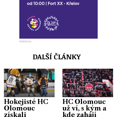
Reklama
DALŠÍ ČLÁNKY
Hokejisté HC
HC Olomouc
Olomouc
už ví, s kým a
získali
kde zahájí