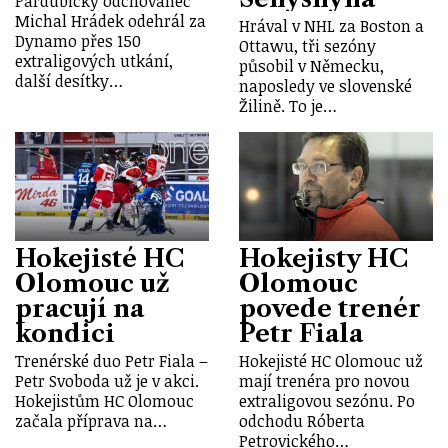
Pardubický odchovanec
Michal Hrádek odehrál za
Hrával v NHL za Boston a
Dynamo přes 150
Ottawu, tři sezóny
extraligových utkání,
působil v Německu,
další desítky…
naposledy ve slovenské
Žilině. To je…
Hokejisté HC
Hokejisty HC
Olomouc už
Olomouc
pracují na
povede trenér
kondici
Petr Fiala
Trenérské duo Petr Fiala –
Hokejisté HC Olomouc už
Petr Svoboda už je v akci.
mají trenéra pro novou
Hokejistům HC Olomouc
extraligovou sezónu. Po
začala příprava na…
odchodu Róberta
Petrovického…