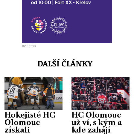
Reklama
DALŠÍ ČLÁNKY
Hokejisté HC
HC Olomouc
Olomouc
už ví, s kým a
získali
kde zahájí