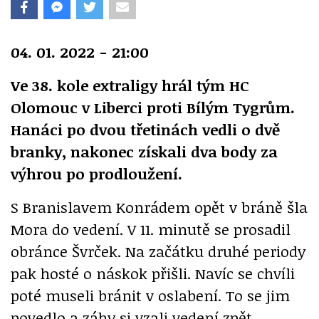
04. 01. 2022 - 21:00
Ve 38. kole extraligy hrál tým HC
Olomouc v Liberci proti Bílým Tygrům.
Hanáci po dvou třetinách vedli o dvě
branky, nakonec získali dva body za
výhrou po prodloužení.
S Branislavem Konrádem opět v bráně šla
Mora do vedení. V 11. minutě se prosadil
obránce Švrček. Na začátku druhé periody
pak hosté o náskok přišli. Navíc se chvíli
poté museli bránit v oslabení. To se jim
povedlo a záhy si vzali vedení zpět.