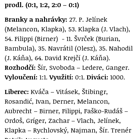
prodl. (0:1, 1:2, 2:0 – 0:1)
Branky a nahrávky:
27. P. Jelínek
(Melancon, Klapka), 53. Klapka (J. Vlach),
54. Filippi (Birner) - 11. Švrček (Burian,
Bambula), 35. Navrátil (Olesz), 35. Nahodil
(J. Káňa), 64. David Krejčí (J. Káňa).
Rozhodčí:
Šír, Svoboda – Ledere, Ganger.
Vyloučení:
1:1.
Využití:
0:1.
Diváci:
1000.
Liberec:
Kváča – Vitásek, Štibingr,
Rosandić, Ivan, Derner, Melancon,
Aubrecht – Birner, Filippi, Faško-Rudáš –
Ordoš, Gríger, Zachar – Vlach, Jelínek,
Klapka – Rychlovský, Najman, Šír. Trenér