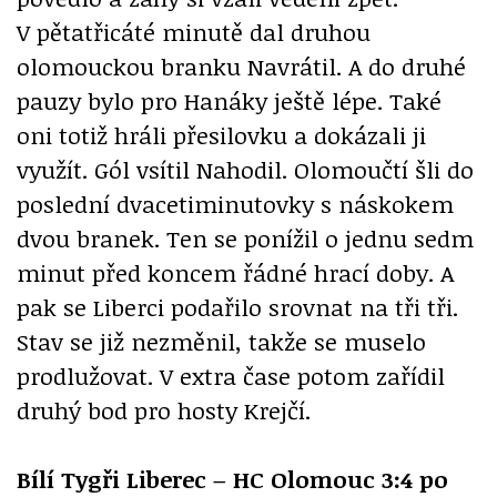
V pětatřicáté minutě dal druhou
olomouckou branku Navrátil. A do druhé
pauzy bylo pro Hanáky ještě lépe. Také
oni totiž hráli přesilovku a dokázali ji
využít. Gól vsítil Nahodil. Olomoučtí šli do
poslední dvacetiminutovky s náskokem
dvou branek. Ten se ponížil o jednu sedm
minut před koncem řádné hrací doby. A
pak se Liberci podařilo srovnat na tři tři.
Stav se již nezměnil, takže se muselo
prodlužovat. V extra čase potom zařídil
druhý bod pro hosty Krejčí.
Bílí Tygři Liberec – HC Olomouc 3:4 po