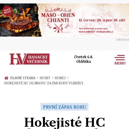
reklama
Čtvrtek 6.8.
Oldřiška
MENU
Zprávy
›
›
›
HLAVNÍ STRANA
SPORT
HOKEJ
HOKEJISTÉ HC OLOMOUC ZA DVA BODY V LIBERCI
Rozhovory
Olomouc
Kultura
Politika
Prostějov
PRVNÍ ZÁPAS ROKU
Společnost
Hudba
Ekonomika
Hokejisté HC
Přerov
Sport
Ženy