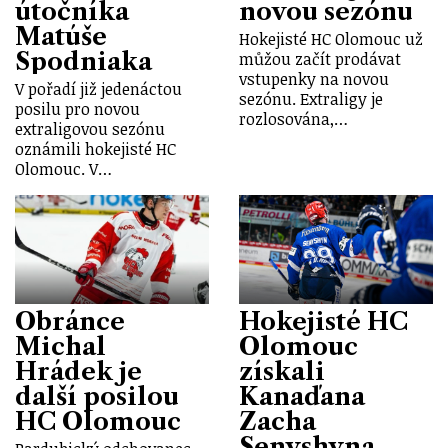
útočníka
novou sezónu
Matúše
Hokejisté HC Olomouc už
Spodniaka
můžou začít prodávat
vstupenky na novou
V pořadí již jedenáctou
sezónu. Extraligy je
posilu pro novou
rozlosována,…
extraligovou sezónu
oznámili hokejisté HC
Olomouc. V…
Obránce
Hokejisté HC
Michal
Olomouc
Hrádek je
získali
další posilou
Kanaďana
HC Olomouc
Zacha
Senyshyna