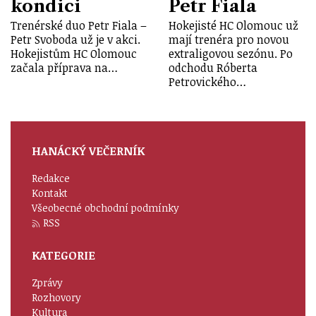
kondici
Petr Fiala
Trenérské duo Petr Fiala –
Hokejisté HC Olomouc už
Petr Svoboda už je v akci.
mají trenéra pro novou
Hokejistům HC Olomouc
extraligovou sezónu. Po
začala příprava na…
odchodu Róberta
Petrovického…
HANÁCKÝ VEČERNÍK
Redakce
Kontakt
Všeobecné obchodní podmínky
RSS
KATEGORIE
Zprávy
Rozhovory
Kultura