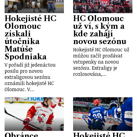
Hokejisté HC
HC Olomouc
Olomouc
už ví, s kým a
získali
kde zahájí
útočníka
novou sezónu
Matúše
Hokejisté HC Olomouc už
Spodniaka
můžou začít prodávat
vstupenky na novou
V pořadí již jedenáctou
sezónu. Extraligy je
posilu pro novou
rozlosována,…
extraligovou sezónu
oznámili hokejisté HC
Olomouc. V…
Obránce
Hokejisté HC