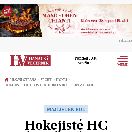
reklama
Pondělí 10.8.
Vavřinec
MENU
Zprávy
›
›
›
HLAVNÍ STRANA
SPORT
HOKEJ
HOKEJISTÉ HC OLOMOUC DOMA S BOLESLAVÍ ZTRATILI
Rozhovory
Olomouc
Kultura
Politika
Prostějov
MAJÍ JEDEN BOD
Společnost
Hudba
Ekonomika
Hokejisté HC
Přerov
Sport
Ženy