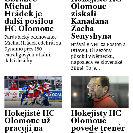
Michal
Olomouc
Hrádek je
získali
další posilou
Kanaďana
HC Olomouc
Zacha
Senyshyna
Pardubický odchovanec
Michal Hrádek odehrál za
Hrával v NHL za Boston a
Dynamo přes 150
Ottawu, tři sezóny
extraligových utkání,
působil v Německu,
další desítky…
naposledy ve slovenské
Žilině. To je…
Hokejisté HC
Hokejisty HC
Olomouc už
Olomouc
pracují na
povede trenér