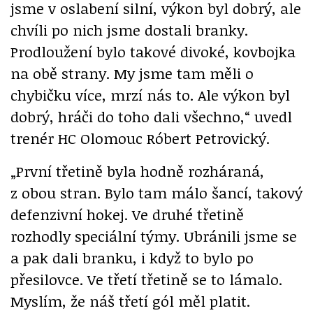
jsme v oslabení silní, výkon byl dobrý, ale
chvíli po nich jsme dostali branky.
Prodloužení bylo takové divoké, kovbojka
na obě strany. My jsme tam měli o
chybičku více, mrzí nás to. Ale výkon byl
dobrý, hráči do toho dali všechno,“ uvedl
trenér HC Olomouc Róbert Petrovický.
„První třetině byla hodně rozháraná,
z obou stran. Bylo tam málo šancí, takový
defenzivní hokej. Ve druhé třetině
rozhodly speciální týmy. Ubránili jsme se
a pak dali branku, i když to bylo po
přesilovce. Ve třetí třetině se to lámalo.
Myslím, že náš třetí gól měl platit.