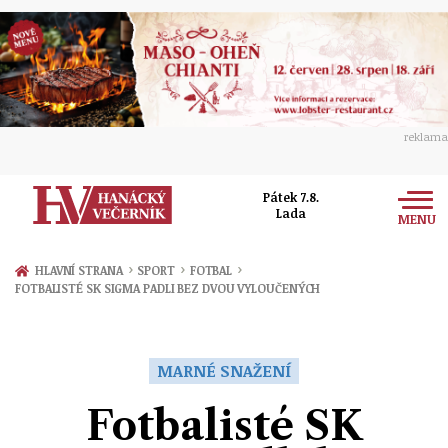
reklama
Pátek 7.8.
Lada
MENU
Zprávy
›
›
›
HLAVNÍ STRANA
SPORT
FOTBAL
FOTBALISTÉ SK SIGMA PADLI BEZ DVOU VYLOUČENÝCH
Rozhovory
Olomouc
Kultura
Politika
Prostějov
MARNÉ SNAŽENÍ
Společnost
Hudba
Ekonomika
Fotbalisté SK
Přerov
Sport
Ženy