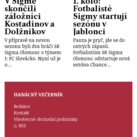
V Sigmě
1. kolo:
skončili
Fotbalisté
záložníci
Sigmy startují
Kostadinov a
sezónu v
Dolžnikov
Jablonci
V přípravě na novou
Pauza je pryč, jde se do
sezonu byli dva hráči SK
ostrých zápasů.
Sigma Olomouc s týmem
Fotbalistům SK Sigma
1: FC Slovácko. Nyní už je
Olomouc odstartuje nová
o…
sezóna Chance…
HANÁCKÝ VEČERNÍK
Redakce
Kontakt
Všeobecné obchodní podmínky
RSS