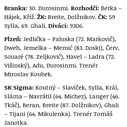
Branka:
30. Durosinmi.
Rozhodčí:
Berka –
Hájek, Kříž.
ŽK:
Breite, Dolžnikov.
ČK:
59
Sylla, 69. Ghali.
Diváci:
9306.
Plzeň:
Jedlička – Paluska (72. Markovič),
Dweh, Jemelka – Memić (83. Doski), Červ,
Souaré (78. Zeljkovič), Havel – Ladra (72.
Višinský), Adu, Durosinmi. Trenér
Miroslav Koubek.
SK Sigma:
Koutný – Slavíček, Sylla, Král,
Sláma – Navrátil (64. Michez), Langer (46.
Tkáč), Beran, Breite (87. Dolžnikov), Ghali
– Tijani (64. Mikulenka). Trenér Tomáš
Janotka.