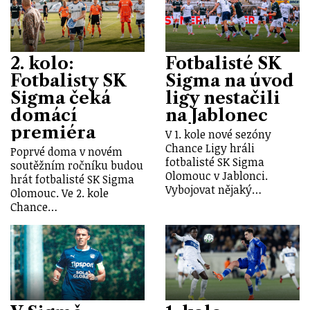
2. kolo:
Fotbalisté SK
Fotbalisty SK
Sigma na úvod
Sigma čeká
ligy nestačili
domácí
na Jablonec
premiéra
V 1. kole nové sezóny
Chance Ligy hráli
Poprvé doma v novém
fotbalisté SK Sigma
soutěžním ročníku budou
Olomouc v Jablonci.
hrát fotbalisté SK Sigma
Vybojovat nějaký…
Olomouc. Ve 2. kole
Chance…