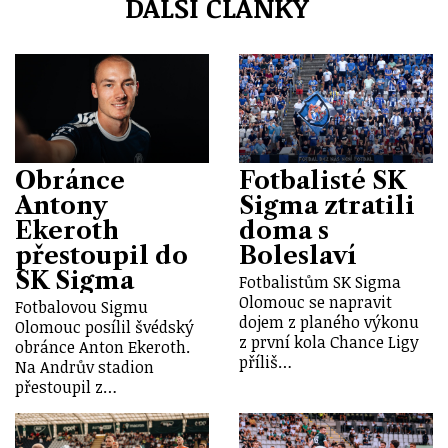
DALŠÍ ČLÁNKY
Obránce
Fotbalisté SK
Antony
Sigma ztratili
Ekeroth
doma s
přestoupil do
Boleslaví
SK Sigma
Fotbalistům SK Sigma
Olomouc se napravit
Fotbalovou Sigmu
dojem z planého výkonu
Olomouc posílil švédský
z první kola Chance Ligy
obránce Anton Ekeroth.
příliš…
Na Andrův stadion
přestoupil z…