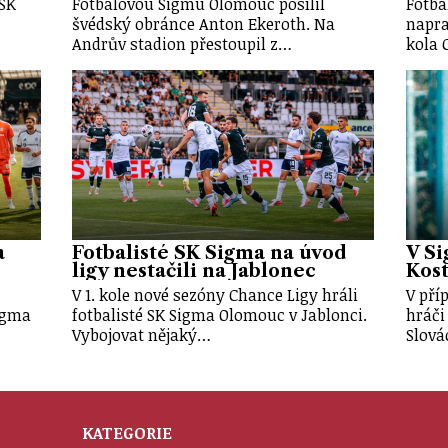
 SK
Fotbalovou Sigmu Olomouc posílil
Fotba
švédský obránce Anton Ekeroth. Na
napra
Andrův stadion přestoupil z…
kola 
a
Fotbalisté SK Sigma na úvod
V Si
ligy nestačili na Jablonec
Kost
V 1. kole nové sezóny Chance Ligy hráli
V pří
Sigma
fotbalisté SK Sigma Olomouc v Jablonci.
hráči
Vybojovat nějaký…
Slová
KATEGORIE