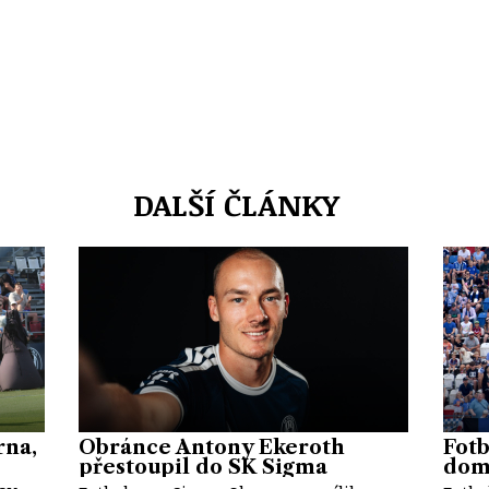
DALŠÍ ČLÁNKY
rna,
Obránce Antony Ekeroth
Fotb
přestoupil do SK Sigma
doma