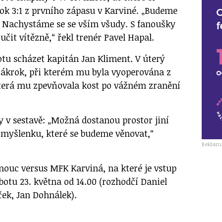
k 3:1 z prvního zápasu v Karviné. „Budeme
e. Nachystáme se se vším všudy. S fanoušky
učit vítězně,“ řekl trenér Pavel Hapal.
u scházet kapitán Jan Kliment. V úterý
zákrok, při kterém mu byla vyoperována z
která mu zpevňovala kost po vážném zranění
y v sestavě: „Možná dostanou prostor jiní
myšlenku, které se budeme věnovat,“
Reklam
ouc versus MFK Karviná, na které je vstup
botu 23. května od 14.00 (rozhodčí Daniel
ček, Jan Dohnálek).