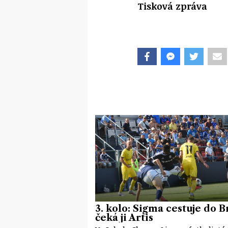
Tisková zpráva
3. kolo: Sigma cestuje do B
čeká ji Artis