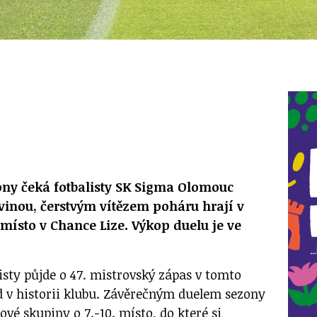
ony čeká fotbalisty SK Sigma Olomouc
rvinou, čerstvým vítězem poháru hrají v
 místo v Chance Lize. Výkop duelu je ve
isty půjde o 47. mistrovský zápas v tomto
rd v historii klubu. Závěrečným duelem sezony
vé skupiny o 7.-10. místo, do které si