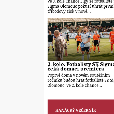
Ve 3. kole Chance Ligy se fotbalisté
Sigma Olomouc pokusí uhrát první
tříbodový zisk v nové…
2. kolo: Fotbalisty SK Sigm
čeká domácí premiéra
Poprvé doma v novém soutěžním
ročníku budou hrát fotbalisté SK 
Olomouc. Ve 2. kole Chance…
HANÁCKÝ VEČERNÍK