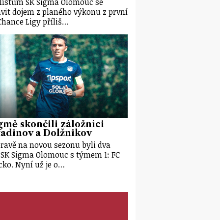
listům SK Sigma Olomouc se
vit dojem z planého výkonu z první
Chance Ligy příliš…
gmě skončili záložníci
adinov a Dolžnikov
pravě na novou sezonu byli dva
 SK Sigma Olomouc s týmem 1: FC
cko. Nyní už je o…