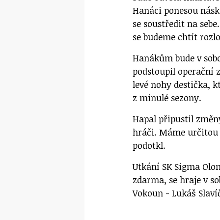
Hanáci ponesou násko
se soustředit na seb
se budeme chtít rozlo
Hanákům bude v sobot
podstoupil operační 
levé nohy destička, 
z minulé sezony.
Hapal připustil změn
hráči. Máme určitou 
podotkl.
Utkání SK Sigma Olom
zdarma, se hraje v so
Vokoun - Lukáš Slaví