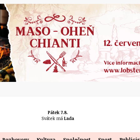
Pátek 7.8.
Svátek má
Lada
Rozhovory
Kultura
Společnost
Sport
Publicis