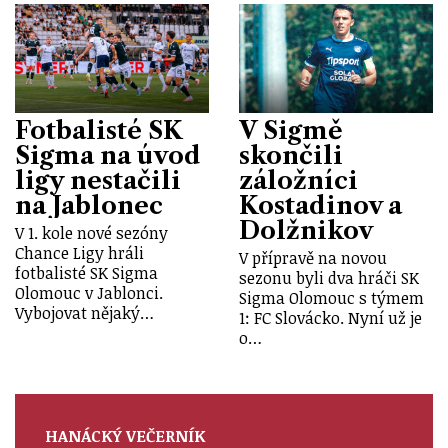
Fotbalisté SK
V Sigmě
Sigma na úvod
skončili
ligy nestačili
záložníci
na Jablonec
Kostadinov a
Dolžnikov
V 1. kole nové sezóny
Chance Ligy hráli
V přípravě na novou
fotbalisté SK Sigma
sezonu byli dva hráči SK
Olomouc v Jablonci.
Sigma Olomouc s týmem
Vybojovat nějaký…
1: FC Slovácko. Nyní už je
o…
HANÁCKÝ VEČERNÍK