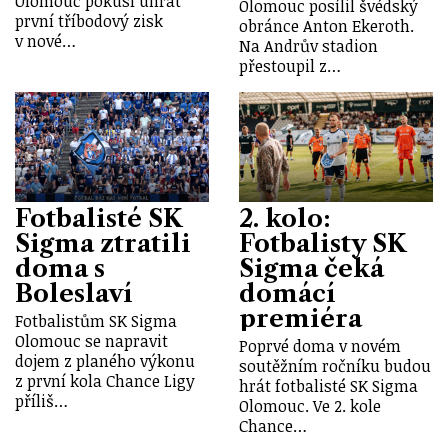
Olomouc pokusí uhrát
Olomouc posílil švédský
první tříbodový zisk
obránce Anton Ekeroth.
v nové…
Na Andrův stadion
přestoupil z…
Fotbalisté SK
2. kolo:
Sigma ztratili
Fotbalisty SK
doma s
Sigma čeká
Boleslaví
domácí
premiéra
Fotbalistům SK Sigma
Olomouc se napravit
Poprvé doma v novém
dojem z planého výkonu
soutěžním ročníku budou
z první kola Chance Ligy
hrát fotbalisté SK Sigma
příliš…
Olomouc. Ve 2. kole
Chance…