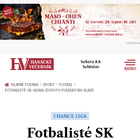
reklama
Sobota 8.8.
Soběslav
MENU
Zprávy
›
›
›
HLAVNÍ STRANA
SPORT
FOTBAL
FOTBALISTÉ SK SIGMA JDOU PO POHÁRU NA SLAVII
Rozhovory
Olomouc
Kultura
Politika
Prostějov
CHANCE LIGA
Společnost
Hudba
Ekonomika
Fotbalisté SK
Přerov
Sport
Ženy