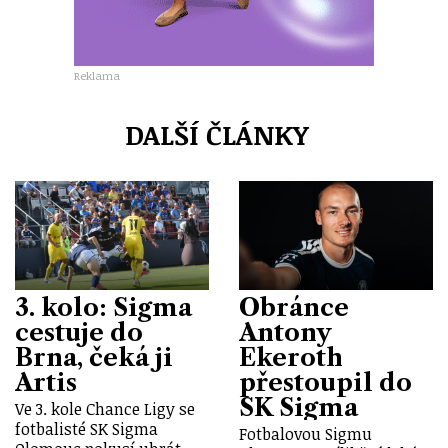
Reklama
DALŠÍ ČLÁNKY
3. kolo: Sigma
Obránce
cestuje do
Antony
Brna, čeká ji
Ekeroth
Artis
přestoupil do
SK Sigma
Ve 3. kole Chance Ligy se
fotbalisté SK Sigma
Fotbalovou Sigmu